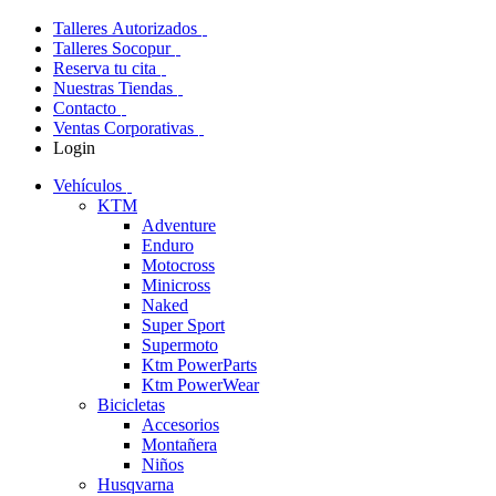
Talleres Autorizados
Talleres Socopur
Reserva tu cita
Nuestras Tiendas
Contacto
Ventas Corporativas
Login
Vehículos
KTM
Adventure
Enduro
Motocross
Minicross
Naked
Super Sport
Supermoto
Ktm PowerParts
Ktm PowerWear
Bicicletas
Accesorios
Montañera
Niños
Husqvarna