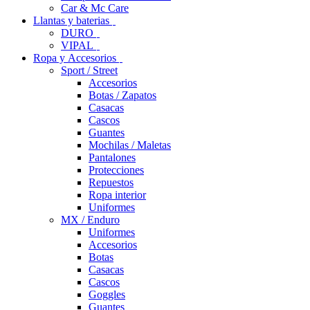
Car & Mc Care
Llantas y baterias
DURO
VIPAL
Ropa y Accesorios
Sport / Street
Accesorios
Botas / Zapatos
Casacas
Cascos
Guantes
Mochilas / Maletas
Pantalones
Protecciones
Repuestos
Ropa interior
Uniformes
MX / Enduro
Uniformes
Accesorios
Botas
Casacas
Cascos
Goggles
Guantes