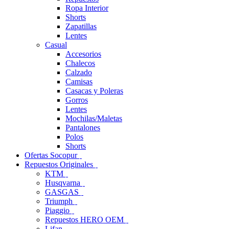
Ropa Interior
Shorts
Zapatillas
Lentes
Casual
Accesorios
Chalecos
Calzado
Camisas
Casacas y Poleras
Gorros
Lentes
Mochilas/Maletas
Pantalones
Polos
Shorts
Ofertas Socopur
Repuestos Originales
KTM
Husqvarna
GASGAS
Triumph
Piaggio
Repuestos HERO OEM
Lifan