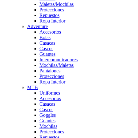
Maletas/Mochilas
Protecciones
Repuestos
Ropa Interior
Adventure
Accesorios
Botas
Casacas
Cascos
Guantes
Intercomunicadores
Mochilas/Maletas
Pantalones
Protecciones
Ropa Interior
MTB
Uniformes
Accesorios
Casacas
Cascos
Goggles
Guantes
Mochilas
Protecciones
Repuestos