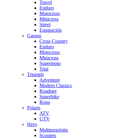
Travel
Enduro
Motocross
Minicross
Street
Equipación
Gasgas
Cross Country
Enduro
Motocross
Minicross
Supermoto
Trial
Triumph
Adventure
Modern Classics
Roadster
Superbike
Ropa
Polaris
ATV
UTV
Hero
Multipropósito
Scooters