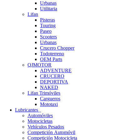
Urbanas
Utilitaria
Lifan
Pisteras
Touring
Paseo
Scooters
Urbanas
Crucero Chopper
Todoterreno
OEM Parts
QJMOTOR
ADVENTURE
CRUCERO
DEPORTIVA
NAKED
Lifan Trimóviles
Cargueros
Mototaxi
Lubricantes
Automóviles
Motocicletas
Vehículos Pesados
Competición Automóvil
Competición Motocicleta