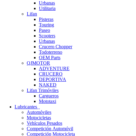
Urbanas
Utilitaria
Lifan
Pisteras
Touring
Paseo
Scooters
Urbanas
Crucero Chopper
Todoterreno
OEM Parts
QJMOTOR
ADVENTURE
CRUCERO
DEPORTIVA
NAKED
Lifan Trimóviles
Cargueros
Mototaxi
Lubricantes
Automóviles
Motocicletas
Vehículos Pesados
Competición Automóvil
Competición Motocicleta