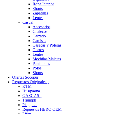
Ropa Interior
Shorts
Zapatillas
Lentes
Casual
Accesorios
Chalecos
Calzado
Camisas
Casacas y Poleras
Gorros
Lentes
Mochilas/Maletas
Pantalones
Polos
Shorts
Ofertas Socopur
Repuestos Originales
KTM
Husqvarna
GASGAS
Triumph
Piaggio
Repuestos HERO OEM
Lifan