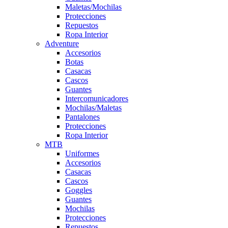
Maletas/Mochilas
Protecciones
Repuestos
Ropa Interior
Adventure
Accesorios
Botas
Casacas
Cascos
Guantes
Intercomunicadores
Mochilas/Maletas
Pantalones
Protecciones
Ropa Interior
MTB
Uniformes
Accesorios
Casacas
Cascos
Goggles
Guantes
Mochilas
Protecciones
Repuestos