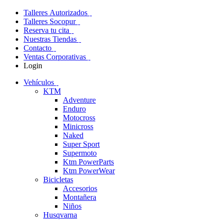
Talleres Autorizados
Talleres Socopur
Reserva tu cita
Nuestras Tiendas
Contacto
Ventas Corporativas
Login
Vehículos
KTM
Adventure
Enduro
Motocross
Minicross
Naked
Super Sport
Supermoto
Ktm PowerParts
Ktm PowerWear
Bicicletas
Accesorios
Montañera
Niños
Husqvarna