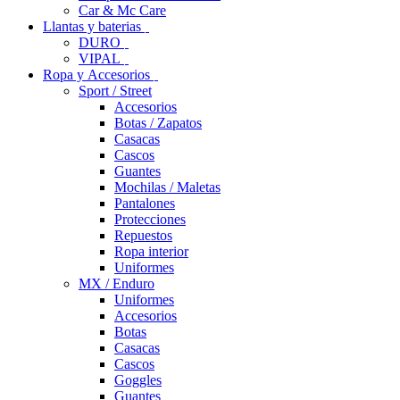
Car & Mc Care
Llantas y baterias
DURO
VIPAL
Ropa y Accesorios
Sport / Street
Accesorios
Botas / Zapatos
Casacas
Cascos
Guantes
Mochilas / Maletas
Pantalones
Protecciones
Repuestos
Ropa interior
Uniformes
MX / Enduro
Uniformes
Accesorios
Botas
Casacas
Cascos
Goggles
Guantes