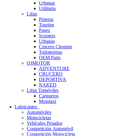
Urbanas
Utilitaria
Lifan
Pisteras
Touring
Paseo
Scooters
Urbanas
Crucero Chopper
Todoterreno
OEM Parts
QJMOTOR
ADVENTURE
CRUCERO
DEPORTIVA
NAKED
Lifan Trimóviles
Cargueros
Mototaxi
Lubricantes
Automóviles
Motocicletas
Vehículos Pesados
Competición Automóvil
Competición Motocicleta