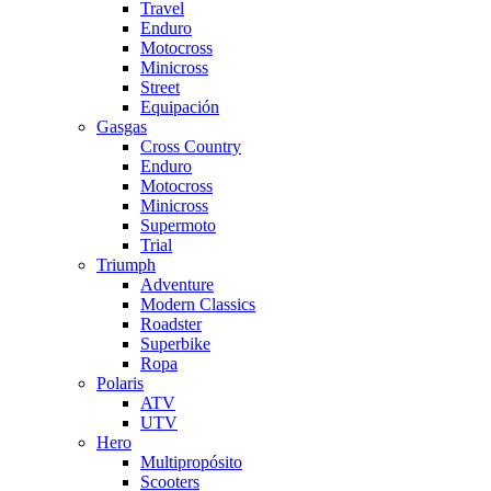
Travel
Enduro
Motocross
Minicross
Street
Equipación
Gasgas
Cross Country
Enduro
Motocross
Minicross
Supermoto
Trial
Triumph
Adventure
Modern Classics
Roadster
Superbike
Ropa
Polaris
ATV
UTV
Hero
Multipropósito
Scooters