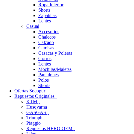
Ropa Interior
Shorts
Zapatillas
Lentes
Casual
Accesorios
Chalecos
Calzado
Camisas
Casacas y Poleras
Gorros
Lentes
Mochilas/Maletas
Pantalones
Polos
Shorts
Ofertas Socopur
Repuestos Originales
KTM
Husqvarna
GASGAS
Triumph
Piaggio
Repuestos HERO OEM
Lifan