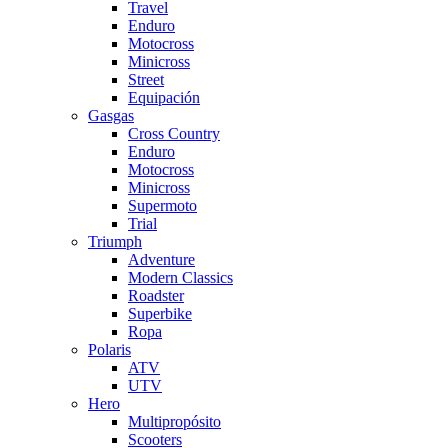
Travel
Enduro
Motocross
Minicross
Street
Equipación
Gasgas
Cross Country
Enduro
Motocross
Minicross
Supermoto
Trial
Triumph
Adventure
Modern Classics
Roadster
Superbike
Ropa
Polaris
ATV
UTV
Hero
Multipropósito
Scooters