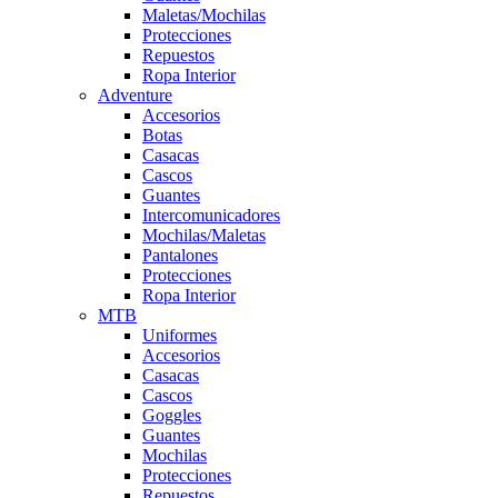
Maletas/Mochilas
Protecciones
Repuestos
Ropa Interior
Adventure
Accesorios
Botas
Casacas
Cascos
Guantes
Intercomunicadores
Mochilas/Maletas
Pantalones
Protecciones
Ropa Interior
MTB
Uniformes
Accesorios
Casacas
Cascos
Goggles
Guantes
Mochilas
Protecciones
Repuestos