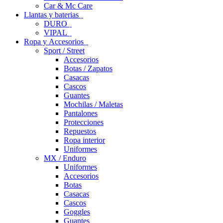
Car & Mc Care
Llantas y baterias
DURO
VIPAL
Ropa y Accesorios
Sport / Street
Accesorios
Botas / Zapatos
Casacas
Cascos
Guantes
Mochilas / Maletas
Pantalones
Protecciones
Repuestos
Ropa interior
Uniformes
MX / Enduro
Uniformes
Accesorios
Botas
Casacas
Cascos
Goggles
Guantes