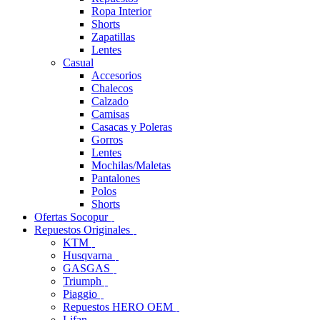
Ropa Interior
Shorts
Zapatillas
Lentes
Casual
Accesorios
Chalecos
Calzado
Camisas
Casacas y Poleras
Gorros
Lentes
Mochilas/Maletas
Pantalones
Polos
Shorts
Ofertas Socopur
Repuestos Originales
KTM
Husqvarna
GASGAS
Triumph
Piaggio
Repuestos HERO OEM
Lifan