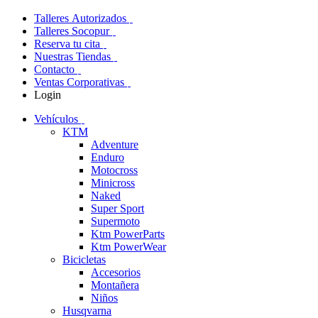
Talleres Autorizados
Talleres Socopur
Reserva tu cita
Nuestras Tiendas
Contacto
Ventas Corporativas
Login
Vehículos
KTM
Adventure
Enduro
Motocross
Minicross
Naked
Super Sport
Supermoto
Ktm PowerParts
Ktm PowerWear
Bicicletas
Accesorios
Montañera
Niños
Husqvarna