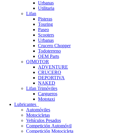
Urbanas
Utilitaria
Lifan
Pisteras
Touring
Paseo
Scooters
Urbanas
Crucero Chopper
Todoterreno
OEM Parts
QJMOTOR
ADVENTURE
CRUCERO
DEPORTIVA
NAKED
Lifan Trimóviles
Cargueros
Mototaxi
Lubricantes
Automóviles
Motocicletas
Vehículos Pesados
Competición Automóvil
Competición Motocicleta