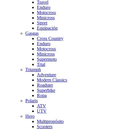
Travel
Enduro
Motocross
Minicross
Street
Equipación
Gasgas
Cross Country
Enduro
Motocross
Minicross
Supermoto
Trial
Triumph
Adventure
Modern Classics
Roadster
Superbike
Ropa
Polaris
ATV
UTV
Hero
Multipropósito
Scooters