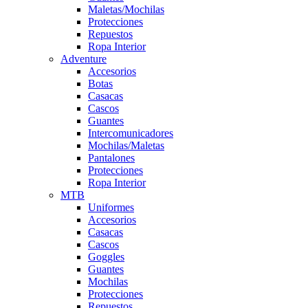
Maletas/Mochilas
Protecciones
Repuestos
Ropa Interior
Adventure
Accesorios
Botas
Casacas
Cascos
Guantes
Intercomunicadores
Mochilas/Maletas
Pantalones
Protecciones
Ropa Interior
MTB
Uniformes
Accesorios
Casacas
Cascos
Goggles
Guantes
Mochilas
Protecciones
Repuestos