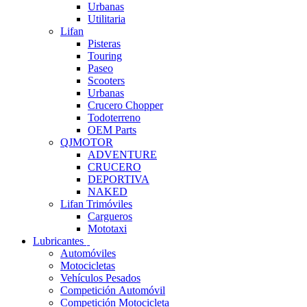
Urbanas
Utilitaria
Lifan
Pisteras
Touring
Paseo
Scooters
Urbanas
Crucero Chopper
Todoterreno
OEM Parts
QJMOTOR
ADVENTURE
CRUCERO
DEPORTIVA
NAKED
Lifan Trimóviles
Cargueros
Mototaxi
Lubricantes
Automóviles
Motocicletas
Vehículos Pesados
Competición Automóvil
Competición Motocicleta