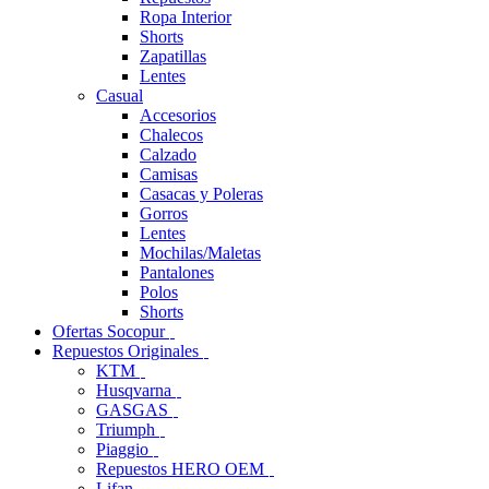
Ropa Interior
Shorts
Zapatillas
Lentes
Casual
Accesorios
Chalecos
Calzado
Camisas
Casacas y Poleras
Gorros
Lentes
Mochilas/Maletas
Pantalones
Polos
Shorts
Ofertas Socopur
Repuestos Originales
KTM
Husqvarna
GASGAS
Triumph
Piaggio
Repuestos HERO OEM
Lifan