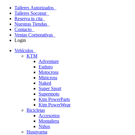
Talleres Autorizados
Talleres Socopur
Reserva tu cita
Nuestras Tiendas
Contacto
Ventas Corporativas
Login
Vehículos
KTM
Adventure
Enduro
Motocross
Minicross
Naked
Super Sport
Supermoto
Ktm PowerParts
Ktm PowerWear
Bicicletas
Accesorios
Montañera
Niños
Husqvarna