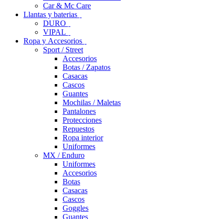
Car & Mc Care
Llantas y baterias
DURO
VIPAL
Ropa y Accesorios
Sport / Street
Accesorios
Botas / Zapatos
Casacas
Cascos
Guantes
Mochilas / Maletas
Pantalones
Protecciones
Repuestos
Ropa interior
Uniformes
MX / Enduro
Uniformes
Accesorios
Botas
Casacas
Cascos
Goggles
Guantes