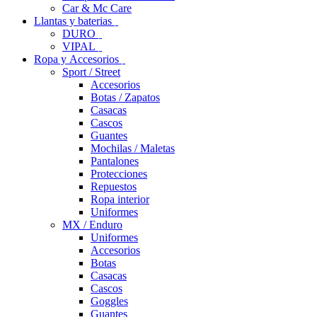
Car & Mc Care
Llantas y baterias
DURO
VIPAL
Ropa y Accesorios
Sport / Street
Accesorios
Botas / Zapatos
Casacas
Cascos
Guantes
Mochilas / Maletas
Pantalones
Protecciones
Repuestos
Ropa interior
Uniformes
MX / Enduro
Uniformes
Accesorios
Botas
Casacas
Cascos
Goggles
Guantes