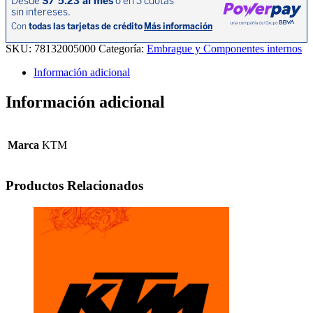
EMBRAGUE
250EXC-
F
17-
SKU:
78132005000
Categoría:
Embrague y Componentes internos
20
/
Información adicional
350EXC-
F
Información adicional
12-
20
/
450EXC-
Marca
KTM
F
12-
20
Productos Relacionados
/
500EXC-
F
12-
16.
cantidad