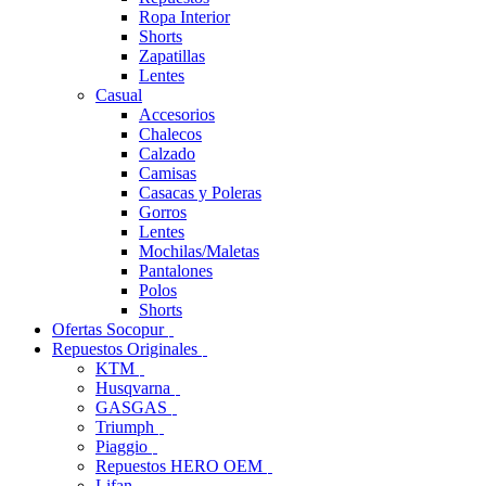
Ropa Interior
Shorts
Zapatillas
Lentes
Casual
Accesorios
Chalecos
Calzado
Camisas
Casacas y Poleras
Gorros
Lentes
Mochilas/Maletas
Pantalones
Polos
Shorts
Ofertas Socopur
Repuestos Originales
KTM
Husqvarna
GASGAS
Triumph
Piaggio
Repuestos HERO OEM
Lifan