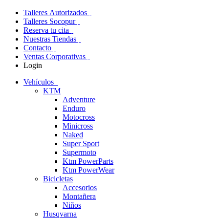
Talleres Autorizados
Talleres Socopur
Reserva tu cita
Nuestras Tiendas
Contacto
Ventas Corporativas
Login
Vehículos
KTM
Adventure
Enduro
Motocross
Minicross
Naked
Super Sport
Supermoto
Ktm PowerParts
Ktm PowerWear
Bicicletas
Accesorios
Montañera
Niños
Husqvarna