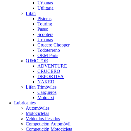
Urbanas
Utilitaria
Lifan
Pisteras
Touring
Paseo
Scooters
Urbanas
Crucero Chopper
Todoterreno
OEM Parts
QJMOTOR
ADVENTURE
CRUCERO
DEPORTIVA
NAKED
Lifan Trimóviles
Cargueros
Mototaxi
Lubricantes
Automóviles
Motocicletas
Vehículos Pesados
Competición Automóvil
Competición Motocicleta