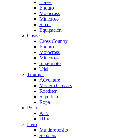
Travel
Enduro
Motocross
Minicross
Street
Equipación
Gasgas
Cross Country
Enduro
Motocross
Minicross
Supermoto
Trial
Triumph
Adventure
Modern Classics
Roadster
Superbike
Ropa
Polaris
ATV
UTV
Hero
Multipropósito
Scooters