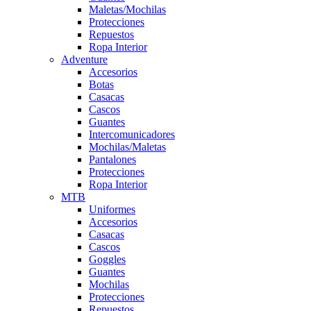
Maletas/Mochilas
Protecciones
Repuestos
Ropa Interior
Adventure
Accesorios
Botas
Casacas
Cascos
Guantes
Intercomunicadores
Mochilas/Maletas
Pantalones
Protecciones
Ropa Interior
MTB
Uniformes
Accesorios
Casacas
Cascos
Goggles
Guantes
Mochilas
Protecciones
Repuestos