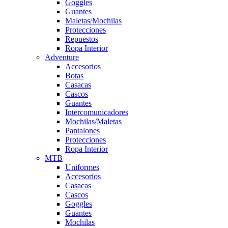
Goggles
Guantes
Maletas/Mochilas
Protecciones
Repuestos
Ropa Interior
Adventure
Accesorios
Botas
Casacas
Cascos
Guantes
Intercomunicadores
Mochilas/Maletas
Pantalones
Protecciones
Ropa Interior
MTB
Uniformes
Accesorios
Casacas
Cascos
Goggles
Guantes
Mochilas