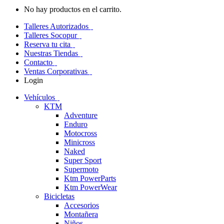
No hay productos en el carrito.
Talleres Autorizados
Talleres Socopur
Reserva tu cita
Nuestras Tiendas
Contacto
Ventas Corporativas
Login
Vehículos
KTM
Adventure
Enduro
Motocross
Minicross
Naked
Super Sport
Supermoto
Ktm PowerParts
Ktm PowerWear
Bicicletas
Accesorios
Montañera
Niños