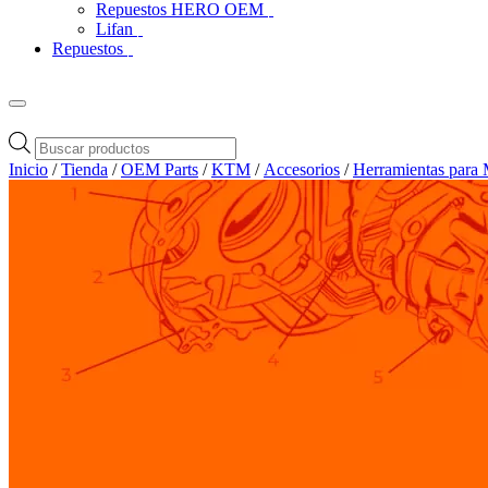
Repuestos HERO OEM
Lifan
Repuestos
Búsqueda
de
Inicio
/
Tienda
/
OEM Parts
/
KTM
/
Accesorios
/
Herramientas para 
productos
Zoom