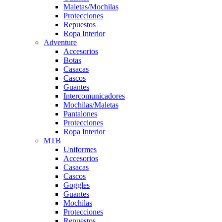
Maletas/Mochilas
Protecciones
Repuestos
Ropa Interior
Adventure
Accesorios
Botas
Casacas
Cascos
Guantes
Intercomunicadores
Mochilas/Maletas
Pantalones
Protecciones
Ropa Interior
MTB
Uniformes
Accesorios
Casacas
Cascos
Goggles
Guantes
Mochilas
Protecciones
Repuestos