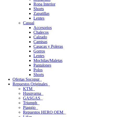
Ropa Interior
Shorts
Zapatillas
Lentes
Casual
Accesorios
Chalecos
Calzado
Camisas
Casacas y Poleras
Gorros
Lentes
Mochilas/Maletas
Pantalones
Polos
Shorts
Ofertas Socopur
Repuestos Originales
KTM
Husqvarna
GASGAS
Triumph
Piaggio
Repuestos HERO OEM
Lifan