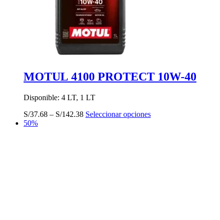
MOTUL 4100 PROTECT 10W-40
Disponible: 4 LT, 1 LT
Este
S/
37.68
–
S/
142.38
Seleccionar opciones
producto
50%
tiene
múltiples
variantes.
Las
opciones
se
pueden
elegir
en
la
página