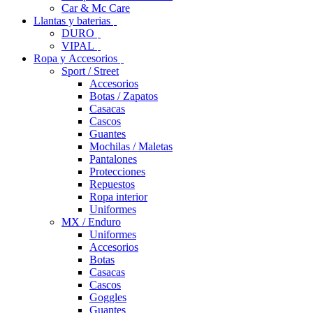
Car & Mc Care
Llantas y baterias
DURO
VIPAL
Ropa y Accesorios
Sport / Street
Accesorios
Botas / Zapatos
Casacas
Cascos
Guantes
Mochilas / Maletas
Pantalones
Protecciones
Repuestos
Ropa interior
Uniformes
MX / Enduro
Uniformes
Accesorios
Botas
Casacas
Cascos
Goggles
Guantes