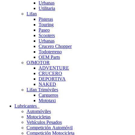
Urbanas
Utilitaria
Lifan
Pisteras
Touring
Paseo
Scooters
Urbanas
Crucero Chopper
Todoterreno
OEM Parts
QJMOTOR
ADVENTURE
CRUCERO
DEPORTIVA
NAKED
Lifan Trimóviles
Cargueros
Mototaxi
Lubricantes
Automóviles
Motocicletas
Vehículos Pesados
Competición Automóvil
Competición Motocicleta