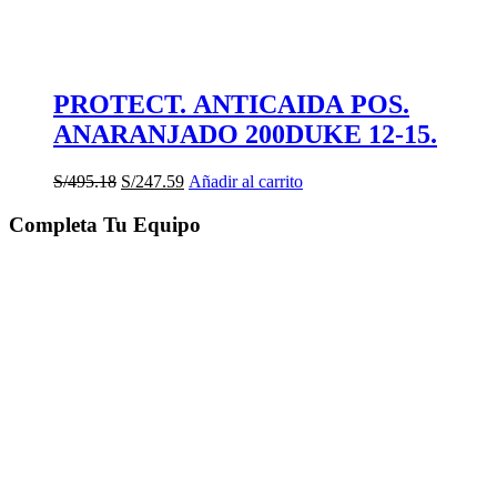
PROTECT. ANTICAIDA POS.
ANARANJADO 200DUKE 12-15.
El
El
S/
495.18
S/
247.59
Añadir al carrito
precio
precio
original
actual
Completa Tu Equipo
era:
es:
S/495.18.
S/247.59.