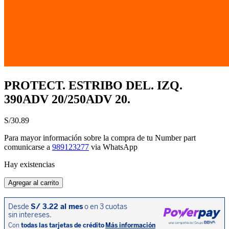
PROTECT. ESTRIBO DEL. IZQ.
390ADV 20/250ADV 20.
S/
30.89
Para mayor información sobre la compra de tu Number part
comunicarse a
989123277
via WhatsApp
Hay existencias
PROTECT.
Agregar al carrito
ESTRIBO
DEL.
IZQ.
390ADV
20/250ADV