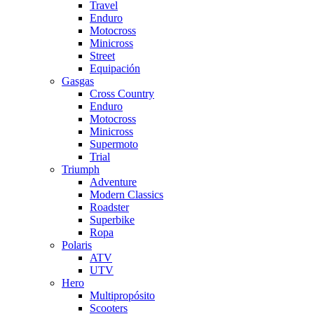
Travel
Enduro
Motocross
Minicross
Street
Equipación
Gasgas
Cross Country
Enduro
Motocross
Minicross
Supermoto
Trial
Triumph
Adventure
Modern Classics
Roadster
Superbike
Ropa
Polaris
ATV
UTV
Hero
Multipropósito
Scooters