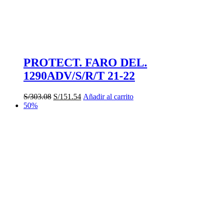
de
producto
PROTECT. FARO DEL.
1290ADV/S/R/T 21-22
El
El
S/
303.08
S/
151.54
Añadir al carrito
precio
precio
50%
original
actual
era:
es:
S/303.08.
S/151.54.