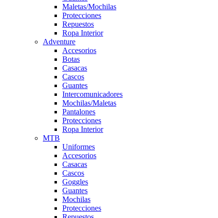
Maletas/Mochilas
Protecciones
Repuestos
Ropa Interior
Adventure
Accesorios
Botas
Casacas
Cascos
Guantes
Intercomunicadores
Mochilas/Maletas
Pantalones
Protecciones
Ropa Interior
MTB
Uniformes
Accesorios
Casacas
Cascos
Goggles
Guantes
Mochilas
Protecciones
Repuestos