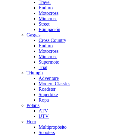
Travel
Enduro
Motocross
Minicross
Street
Equipación
Gasgas
Cross Country
Enduro
Motocross
Minicross
Supermoto
Trial
Triumph
Adventure
Modern Classics
Roadster
Superbike
Ropa
Polaris
ATV
UTV
Hero
Multipropósito
Scooters