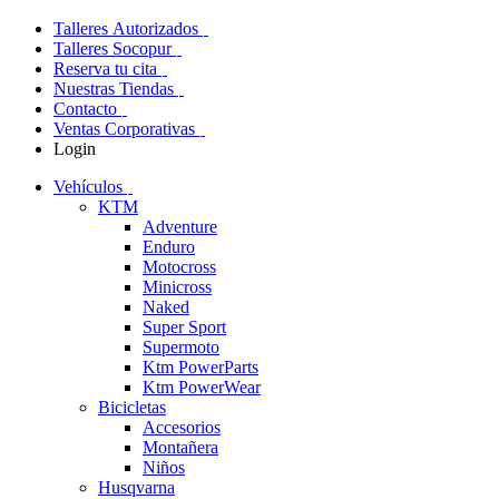
Talleres Autorizados
Talleres Socopur
Reserva tu cita
Nuestras Tiendas
Contacto
Ventas Corporativas
Login
Vehículos
KTM
Adventure
Enduro
Motocross
Minicross
Naked
Super Sport
Supermoto
Ktm PowerParts
Ktm PowerWear
Bicicletas
Accesorios
Montañera
Niños
Husqvarna