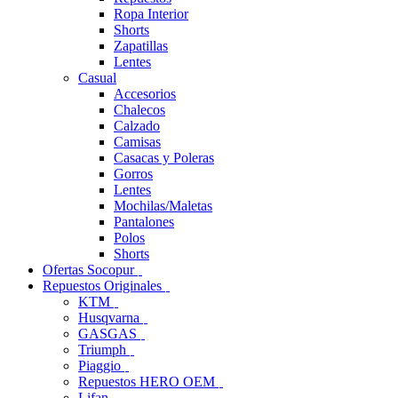
Ropa Interior
Shorts
Zapatillas
Lentes
Casual
Accesorios
Chalecos
Calzado
Camisas
Casacas y Poleras
Gorros
Lentes
Mochilas/Maletas
Pantalones
Polos
Shorts
Ofertas Socopur
Repuestos Originales
KTM
Husqvarna
GASGAS
Triumph
Piaggio
Repuestos HERO OEM
Lifan