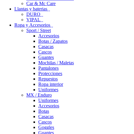
Car & Mc Care
Llantas y baterias
DURO
VIPAL
Ropa y Accesorios
Sport / Street
Accesorios
Botas / Zapatos
Casacas
Cascos
Guantes
Mochilas / Maletas
Pantalones
Protecciones
Repuestos
Ropa interior
Uniformes
MX / Enduro
Uniformes
Accesorios
Botas
Casacas
Cascos
Goggles
Guantes