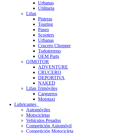
Urbanas
Utilitaria
Lifan
Pisteras
Touring
Paseo
Scooters
Urbanas
Crucero Chopper
Todoterreno
OEM Parts
QJMOTOR
ADVENTURE
CRUCERO
DEPORTIVA
NAKED
Lifan Trimóviles
Cargueros
Mototaxi
Lubricantes
Automóviles
Motocicletas
Vehículos Pesados
Competición Automóvil
Competición Motocicleta