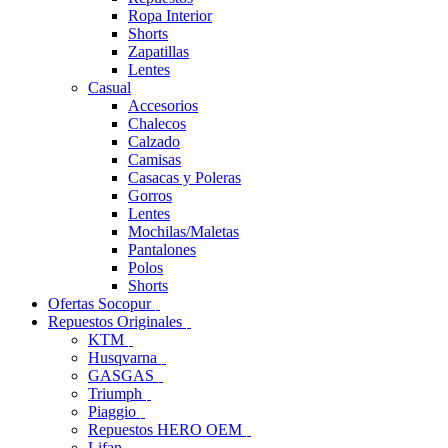
Ropa Interior
Shorts
Zapatillas
Lentes
Casual
Accesorios
Chalecos
Calzado
Camisas
Casacas y Poleras
Gorros
Lentes
Mochilas/Maletas
Pantalones
Polos
Shorts
Ofertas Socopur
Repuestos Originales
KTM
Husqvarna
GASGAS
Triumph
Piaggio
Repuestos HERO OEM
Lifan