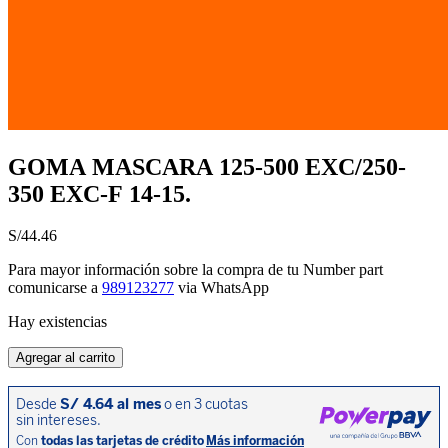
GOMA MASCARA 125-500 EXC/250-
350 EXC-F 14-15.
S/
44.46
Para mayor información sobre la compra de tu Number part
comunicarse a
989123277
via WhatsApp
Hay existencias
GOMA
Agregar al carrito
MASCARA
125-
500
EXC/250-
350