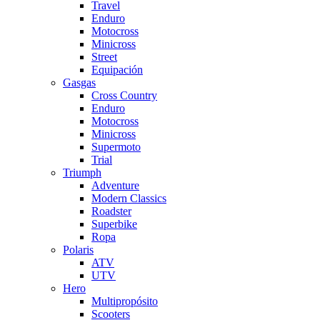
Travel
Enduro
Motocross
Minicross
Street
Equipación
Gasgas
Cross Country
Enduro
Motocross
Minicross
Supermoto
Trial
Triumph
Adventure
Modern Classics
Roadster
Superbike
Ropa
Polaris
ATV
UTV
Hero
Multipropósito
Scooters