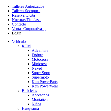
Talleres Autorizados
Talleres Socopur
Reserva tu cita
Nuestras Tiendas
Contacto
Ventas Corporativas
Login
Vehículos
KTM
Adventure
Enduro
Motocross
Minicross
Naked
Super Sport
Supermoto
Ktm PowerParts
Ktm PowerWear
Bicicletas
Accesorios
Montañera
Niños
Husqvarna