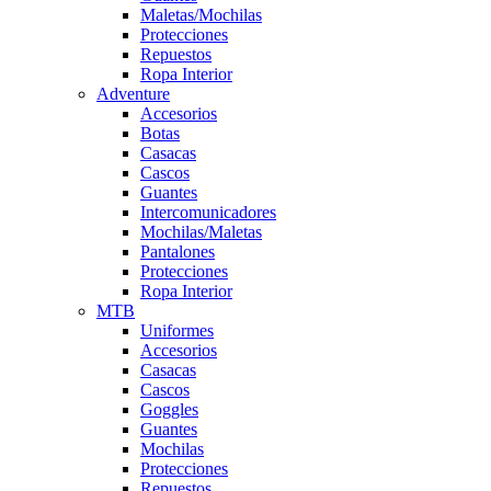
Maletas/Mochilas
Protecciones
Repuestos
Ropa Interior
Adventure
Accesorios
Botas
Casacas
Cascos
Guantes
Intercomunicadores
Mochilas/Maletas
Pantalones
Protecciones
Ropa Interior
MTB
Uniformes
Accesorios
Casacas
Cascos
Goggles
Guantes
Mochilas
Protecciones
Repuestos