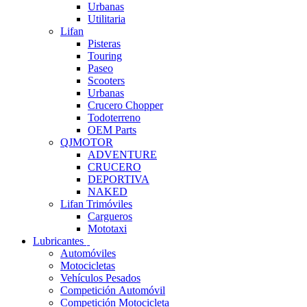
Urbanas
Utilitaria
Lifan
Pisteras
Touring
Paseo
Scooters
Urbanas
Crucero Chopper
Todoterreno
OEM Parts
QJMOTOR
ADVENTURE
CRUCERO
DEPORTIVA
NAKED
Lifan Trimóviles
Cargueros
Mototaxi
Lubricantes
Automóviles
Motocicletas
Vehículos Pesados
Competición Automóvil
Competición Motocicleta