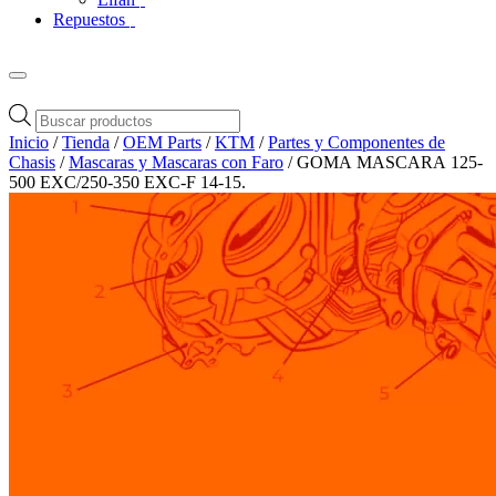
Repuestos
Búsqueda
de
Inicio
/
Tienda
/
OEM Parts
/
KTM
/
Partes y Componentes de
productos
Chasis
/
Mascaras y Mascaras con Faro
/ GOMA MASCARA 125-
500 EXC/250-350 EXC-F 14-15.
Zoom