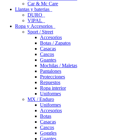
Car & Mc Care
Llantas y baterias
DURO
VIPAL
Ropa y Accesorios
Sport / Street
Accesorios
Botas / Zapatos
Casacas
Cascos
Guantes
Mochilas / Maletas
Pantalones
Protecciones
Repuestos
Ropa interior
Uniformes
MX / Enduro
Uniformes
Accesorios
Botas
Casacas
Cascos
Goggles
Guantes