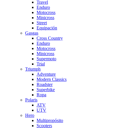
Travel
Enduro
Motocross
Minicross
Street
Equipación
Gasgas
Cross Country
Enduro
Motocross
Minicross
Supermoto
Trial
Triumph
Adventure
Modern Classics
Roadster
Superbike
Ropa
Polaris
ATV
UTV
Hero
Multipropósito
Scooters