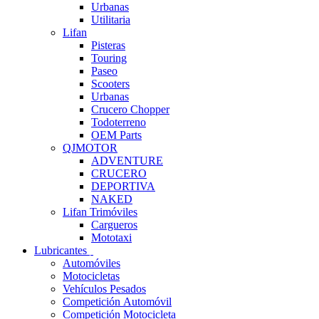
Urbanas
Utilitaria
Lifan
Pisteras
Touring
Paseo
Scooters
Urbanas
Crucero Chopper
Todoterreno
OEM Parts
QJMOTOR
ADVENTURE
CRUCERO
DEPORTIVA
NAKED
Lifan Trimóviles
Cargueros
Mototaxi
Lubricantes
Automóviles
Motocicletas
Vehículos Pesados
Competición Automóvil
Competición Motocicleta