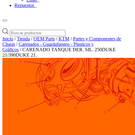
Repuestos
Búsqueda
de
Inicio
/
Tienda
/
OEM Parts
/
KTM
/
Partes y Componentes de
productos
Chasis
/
Carenados - Guardafangos - Plasticos y
Gráficos
/ CARENADO TANQUE DER. SIL. 250DUKE
21/390DUKE 21.
Zoom