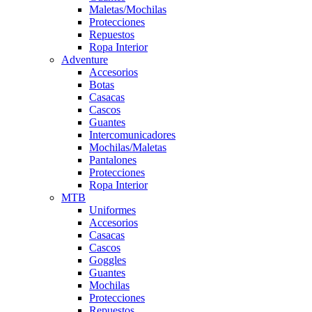
Maletas/Mochilas
Protecciones
Repuestos
Ropa Interior
Adventure
Accesorios
Botas
Casacas
Cascos
Guantes
Intercomunicadores
Mochilas/Maletas
Pantalones
Protecciones
Ropa Interior
MTB
Uniformes
Accesorios
Casacas
Cascos
Goggles
Guantes
Mochilas
Protecciones
Repuestos