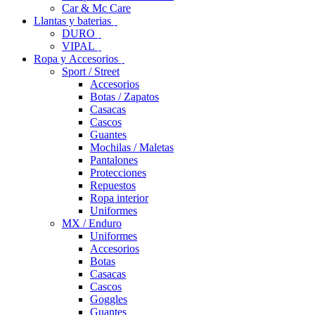
Car & Mc Care
Llantas y baterias
DURO
VIPAL
Ropa y Accesorios
Sport / Street
Accesorios
Botas / Zapatos
Casacas
Cascos
Guantes
Mochilas / Maletas
Pantalones
Protecciones
Repuestos
Ropa interior
Uniformes
MX / Enduro
Uniformes
Accesorios
Botas
Casacas
Cascos
Goggles
Guantes