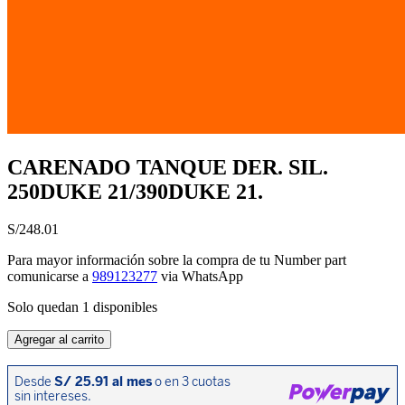
CARENADO TANQUE DER. SIL.
250DUKE 21/390DUKE 21.
S/
248.01
Para mayor información sobre la compra de tu Number part
comunicarse a
989123277
via WhatsApp
Solo quedan 1 disponibles
CARENADO
Agregar al carrito
TANQUE
DER.
SIL.
250DUKE