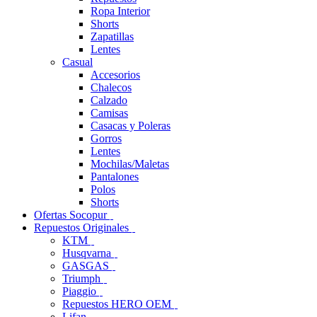
Ropa Interior
Shorts
Zapatillas
Lentes
Casual
Accesorios
Chalecos
Calzado
Camisas
Casacas y Poleras
Gorros
Lentes
Mochilas/Maletas
Pantalones
Polos
Shorts
Ofertas Socopur
Repuestos Originales
KTM
Husqvarna
GASGAS
Triumph
Piaggio
Repuestos HERO OEM
Lifan