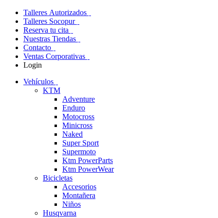
Talleres Autorizados
Talleres Socopur
Reserva tu cita
Nuestras Tiendas
Contacto
Ventas Corporativas
Login
Vehículos
KTM
Adventure
Enduro
Motocross
Minicross
Naked
Super Sport
Supermoto
Ktm PowerParts
Ktm PowerWear
Bicicletas
Accesorios
Montañera
Niños
Husqvarna