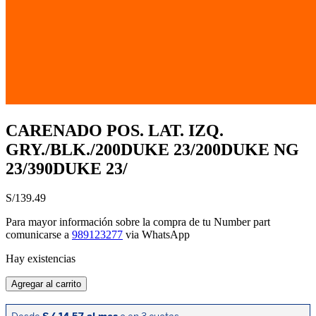
CARENADO POS. LAT. IZQ.
GRY./BLK./200DUKE 23/200DUKE NG
23/390DUKE 23/
S/
139.49
Para mayor información sobre la compra de tu Number part
comunicarse a
989123277
via WhatsApp
Hay existencias
CARENADO
Agregar al carrito
POS.
LAT.