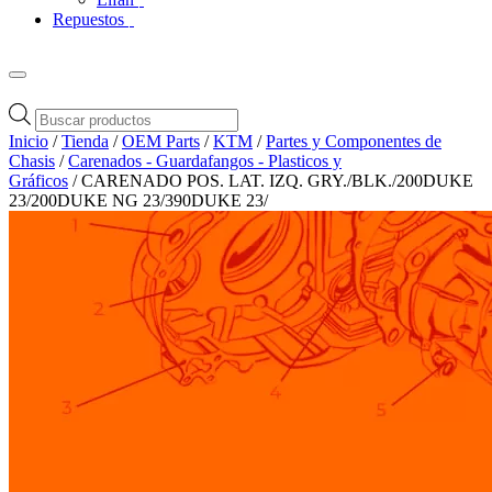
Repuestos
Búsqueda
de
Inicio
/
Tienda
/
OEM Parts
/
KTM
/
Partes y Componentes de
productos
Chasis
/
Carenados - Guardafangos - Plasticos y
Gráficos
/ CARENADO POS. LAT. IZQ. GRY./BLK./200DUKE
23/200DUKE NG 23/390DUKE 23/
Zoom