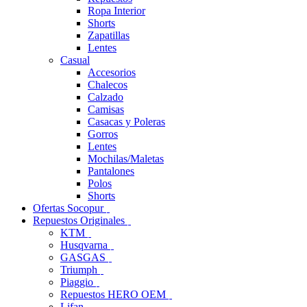
Ropa Interior
Shorts
Zapatillas
Lentes
Casual
Accesorios
Chalecos
Calzado
Camisas
Casacas y Poleras
Gorros
Lentes
Mochilas/Maletas
Pantalones
Polos
Shorts
Ofertas Socopur
Repuestos Originales
KTM
Husqvarna
GASGAS
Triumph
Piaggio
Repuestos HERO OEM
Lifan