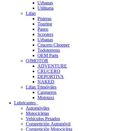
Urbanas
Utilitaria
Lifan
Pisteras
Touring
Paseo
Scooters
Urbanas
Crucero Chopper
Todoterreno
OEM Parts
QJMOTOR
ADVENTURE
CRUCERO
DEPORTIVA
NAKED
Lifan Trimóviles
Cargueros
Mototaxi
Lubricantes
Automóviles
Motocicletas
Vehículos Pesados
Competición Automóvil
Competición Motocicleta