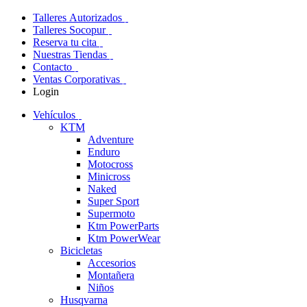
Talleres Autorizados
Talleres Socopur
Reserva tu cita
Nuestras Tiendas
Contacto
Ventas Corporativas
Login
Vehículos
KTM
Adventure
Enduro
Motocross
Minicross
Naked
Super Sport
Supermoto
Ktm PowerParts
Ktm PowerWear
Bicicletas
Accesorios
Montañera
Niños
Husqvarna