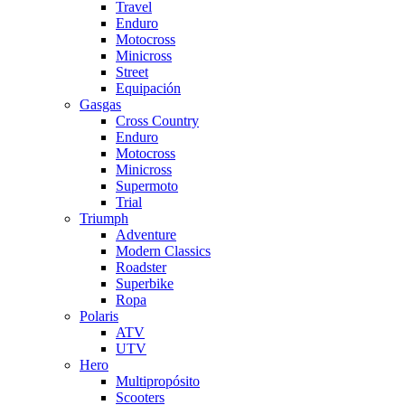
Travel
Enduro
Motocross
Minicross
Street
Equipación
Gasgas
Cross Country
Enduro
Motocross
Minicross
Supermoto
Trial
Triumph
Adventure
Modern Classics
Roadster
Superbike
Ropa
Polaris
ATV
UTV
Hero
Multipropósito
Scooters