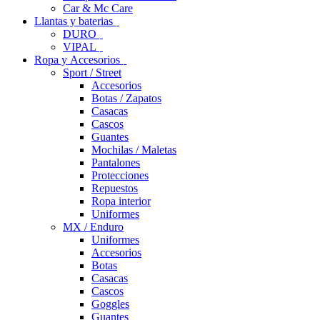
Car & Mc Care
Llantas y baterias
DURO
VIPAL
Ropa y Accesorios
Sport / Street
Accesorios
Botas / Zapatos
Casacas
Cascos
Guantes
Mochilas / Maletas
Pantalones
Protecciones
Repuestos
Ropa interior
Uniformes
MX / Enduro
Uniformes
Accesorios
Botas
Casacas
Cascos
Goggles
Guantes