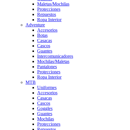
Maletas/Mochilas
Protecciones
Repuestos
Ropa Interior
Adventure
Accesorios
Botas
Casacas
Cascos
Guantes
Intercomunicadores
Mochilas/Maletas
Pantalones
Protecciones
Ropa Interior
MTB
Uniformes
Accesorios
Casacas
Cascos
Goggles
Guantes
Mochilas
Protecciones
Repuestos