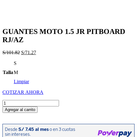
GUANTES MOTO 1.5 JR PITBOARD
RJ/AZ
El
El
S/
101.82
S/
71.27
precio
precio
S
original
actual
era:
es:
Talla
M
S/101.82.
S/71.27.
Limpiar
COTIZAR AHORA
GUANTES
MOTO
Agregar al carrito
1.5
JR
PITBOARD
RJ/AZ
cantidad