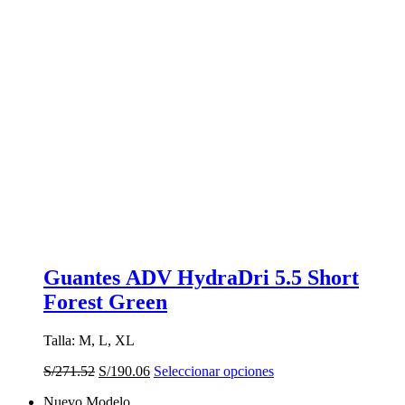
Guantes ADV HydraDri 5.5 Short
Forest Green
Talla: M, L, XL
El
El
Este
S/
271.52
S/
190.06
Seleccionar opciones
precio
precio
producto
Nuevo Modelo
original
actual
tiene