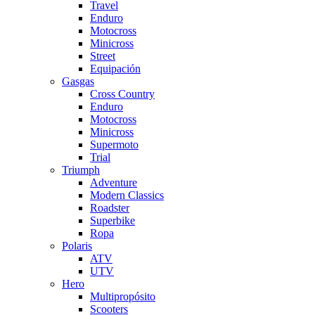
Travel
Enduro
Motocross
Minicross
Street
Equipación
Gasgas
Cross Country
Enduro
Motocross
Minicross
Supermoto
Trial
Triumph
Adventure
Modern Classics
Roadster
Superbike
Ropa
Polaris
ATV
UTV
Hero
Multipropósito
Scooters