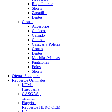
Ropa Interior
Shorts
Zapatillas
Lentes
Casual
Accesorios
Chalecos
Calzado
Camisas
Casacas y Poleras
Gorros
Lentes
Mochilas/Maletas
Pantalones
Polos
Shorts
Ofertas Socopur
Repuestos Originales
KTM
Husqvarna
GASGAS
Triumph
Piaggio
Repuestos HERO OEM
Lifan