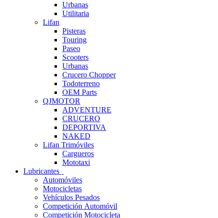
Urbanas
Utilitaria
Lifan
Pisteras
Touring
Paseo
Scooters
Urbanas
Crucero Chopper
Todoterreno
OEM Parts
QJMOTOR
ADVENTURE
CRUCERO
DEPORTIVA
NAKED
Lifan Trimóviles
Cargueros
Mototaxi
Lubricantes
Automóviles
Motocicletas
Vehículos Pesados
Competición Automóvil
Competición Motocicleta