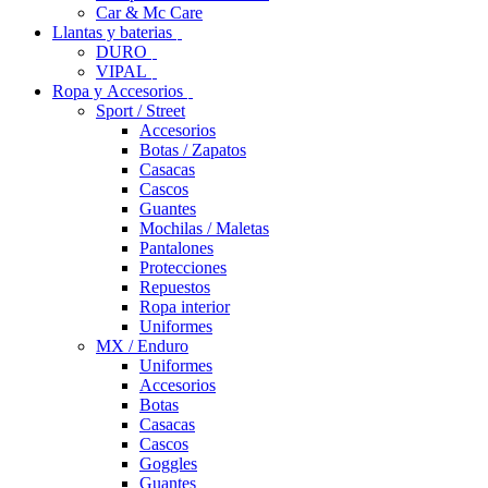
Car & Mc Care
Llantas y baterias
DURO
VIPAL
Ropa y Accesorios
Sport / Street
Accesorios
Botas / Zapatos
Casacas
Cascos
Guantes
Mochilas / Maletas
Pantalones
Protecciones
Repuestos
Ropa interior
Uniformes
MX / Enduro
Uniformes
Accesorios
Botas
Casacas
Cascos
Goggles
Guantes