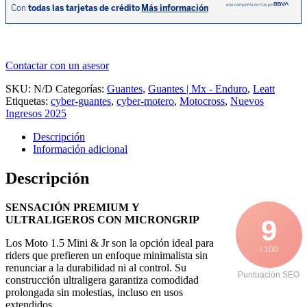
Contactar con un asesor
SKU:
N/D
Categorías:
Guantes
,
Guantes | Mx - Enduro
,
Leatt
Etiquetas:
cyber-guantes
,
cyber-motero
,
Motocross
,
Nuevos
Ingresos 2025
Descripción
Información adicional
Descripción
SENSACIÓN PREMIUM Y
ULTRALIGEROS CON MICRONGRIP
9
Los Moto 1.5 Mini & Jr son la opción ideal para
/ 100
riders que prefieren un enfoque minimalista sin
renunciar a la durabilidad ni al control. Su
Puntuación SEO
construcción ultraligera garantiza comodidad
prolongada sin molestias, incluso en usos
extendidos.