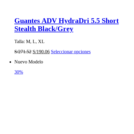
Guantes ADV HydraDri 5.5 Short
Stealth Black/Grey
Talla: M, L, XL
El
El
Este
S/
271.52
S/
190.06
Seleccionar opciones
precio
precio
producto
Nuevo Modelo
original
actual
tiene
era:
es:
múltiples
30%
S/271.52.
S/190.06.
variantes.
Las
opciones
se
pueden
elegir
en
la
página
de
producto