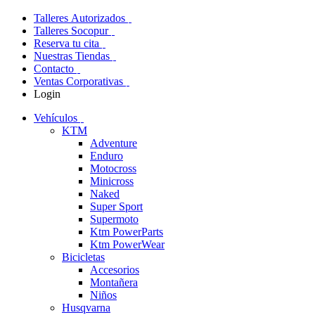
Talleres Autorizados
Talleres Socopur
Reserva tu cita
Nuestras Tiendas
Contacto
Ventas Corporativas
Login
Vehículos
KTM
Adventure
Enduro
Motocross
Minicross
Naked
Super Sport
Supermoto
Ktm PowerParts
Ktm PowerWear
Bicicletas
Accesorios
Montañera
Niños
Husqvarna