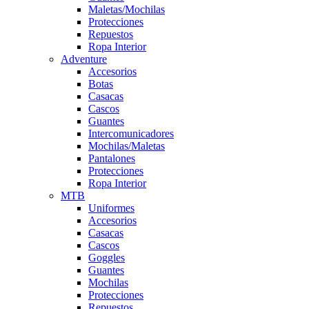
Maletas/Mochilas
Protecciones
Repuestos
Ropa Interior
Adventure
Accesorios
Botas
Casacas
Cascos
Guantes
Intercomunicadores
Mochilas/Maletas
Pantalones
Protecciones
Ropa Interior
MTB
Uniformes
Accesorios
Casacas
Cascos
Goggles
Guantes
Mochilas
Protecciones
Repuestos