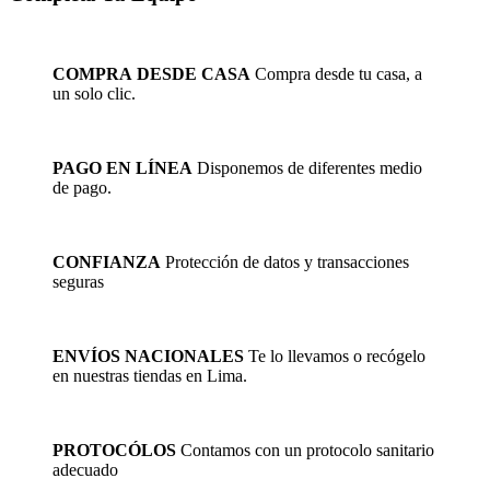
era:
es:
múltiples
S/237.58.
S/190.06.
variantes.
Las
opciones
COMPRA DESDE CASA
Compra desde tu casa, a
se
un solo clic.
pueden
elegir
en
la
PAGO EN LÍNEA
Disponemos de diferentes medio
página
de pago.
de
producto
CONFIANZA
Protección de datos y transacciones
seguras
ENVÍOS NACIONALES
Te lo llevamos o recógelo
en nuestras tiendas en Lima.
PROTOCÓLOS
Contamos con un protocolo sanitario
adecuado