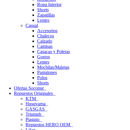
Ropa Interior
Shorts
Zapatillas
Lentes
Casual
Accesorios
Chalecos
Calzado
Camisas
Casacas y Poleras
Gorros
Lentes
Mochilas/Maletas
Pantalones
Polos
Shorts
Ofertas Socopur
Repuestos Originales
KTM
Husqvarna
GASGAS
Triumph
Piaggio
Repuestos HERO OEM
Lifan