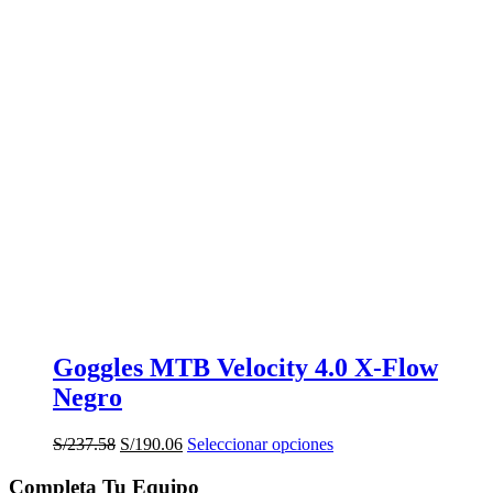
Goggles MTB Velocity 4.0 X-Flow
Negro
El
El
Este
S/
237.58
S/
190.06
Seleccionar opciones
precio
precio
producto
original
actual
tiene
Completa Tu Equipo