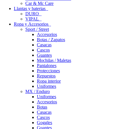
Car & Mc Care
Llantas y baterias
DURO
VIPAL
Ropa y Accesorios
Sport / Street
Accesorios
Botas / Zapatos
Casacas
Cascos
Guantes
Mochilas / Maletas
Pantalones
Protecciones
Repuestos
Ropa interior
Uniformes
MX / Enduro
Uniformes
Accesorios
Botas
Casacas
Cascos
Goggles
Guantes