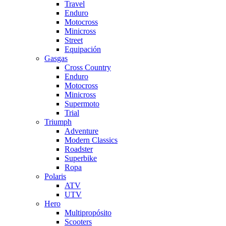
Travel
Enduro
Motocross
Minicross
Street
Equipación
Gasgas
Cross Country
Enduro
Motocross
Minicross
Supermoto
Trial
Triumph
Adventure
Modern Classics
Roadster
Superbike
Ropa
Polaris
ATV
UTV
Hero
Multipropósito
Scooters