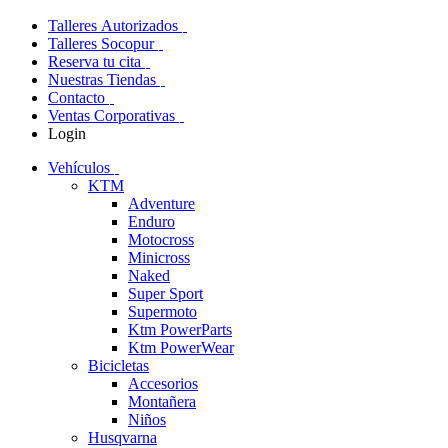
Talleres Autorizados
Talleres Socopur
Reserva tu cita
Nuestras Tiendas
Contacto
Ventas Corporativas
Login
Vehículos
KTM
Adventure
Enduro
Motocross
Minicross
Naked
Super Sport
Supermoto
Ktm PowerParts
Ktm PowerWear
Bicicletas
Accesorios
Montañera
Niños
Husqvarna