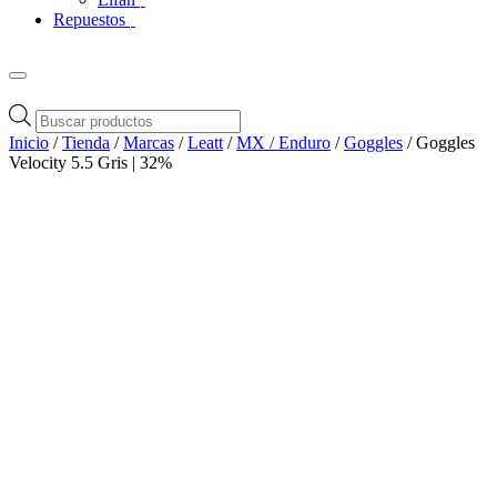
Repuestos
Búsqueda
de
Inicio
/
Tienda
/
Marcas
/
Leatt
/
MX / Enduro
/
Goggles
/ Goggles
productos
Velocity 5.5 Gris | 32%
Zoom