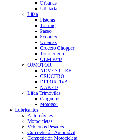
Urbanas
Utilitaria
Lifan
Pisteras
Touring
Paseo
Scooters
Urbanas
Crucero Chopper
Todoterreno
OEM Parts
QJMOTOR
ADVENTURE
CRUCERO
DEPORTIVA
NAKED
Lifan Trimóviles
Cargueros
Mototaxi
Lubricantes
Automóviles
Motocicletas
Vehículos Pesados
Competición Automóvil
Competición Motocicleta