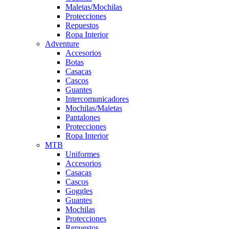
Maletas/Mochilas
Protecciones
Repuestos
Ropa Interior
Adventure
Accesorios
Botas
Casacas
Cascos
Guantes
Intercomunicadores
Mochilas/Maletas
Pantalones
Protecciones
Ropa Interior
MTB
Uniformes
Accesorios
Casacas
Cascos
Goggles
Guantes
Mochilas
Protecciones
Repuestos