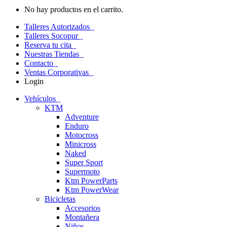
No hay productos en el carrito.
Talleres Autorizados
Talleres Socopur
Reserva tu cita
Nuestras Tiendas
Contacto
Ventas Corporativas
Login
Vehículos
KTM
Adventure
Enduro
Motocross
Minicross
Naked
Super Sport
Supermoto
Ktm PowerParts
Ktm PowerWear
Bicicletas
Accesorios
Montañera
Niños