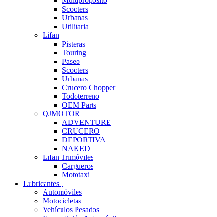
Multipropósito
Scooters
Urbanas
Utilitaria
Lifan
Pisteras
Touring
Paseo
Scooters
Urbanas
Crucero Chopper
Todoterreno
OEM Parts
QJMOTOR
ADVENTURE
CRUCERO
DEPORTIVA
NAKED
Lifan Trimóviles
Cargueros
Mototaxi
Lubricantes
Automóviles
Motocicletas
Vehículos Pesados