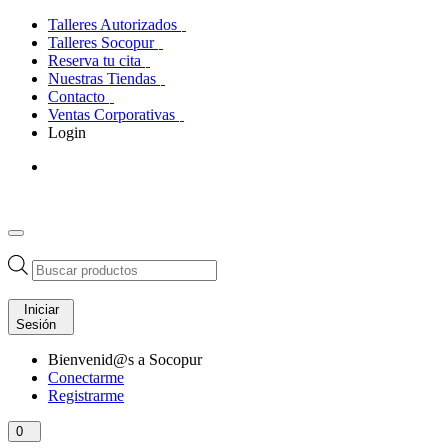
Talleres Autorizados
Talleres Socopur
Reserva tu cita
Nuestras Tiendas
Contacto
Ventas Corporativas
Login
Búsqueda
de
productos
Iniciar
Sesión
Bienvenid@s a Socopur
Conectarme
Registrarme
0