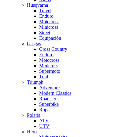
Husqvarna
Travel
Enduro
Motocross
Minicross
Street
Equipación
Gasgas
Cross Country
Enduro
Motocross
Minicross
Supermoto
Trial
Triumph
Adventure
Modern Classics
Roadster
Superbike
Ropa
Polaris
ATV
UTV
Hero