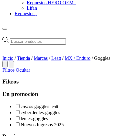
Repuestos HERO OEM
Lifan
Repuestos
Búsqueda
de
productos
Inicio
/
Tienda
/
Marcas
/
Leatt
/
MX / Enduro
/ Goggles
Filtros
Ocultar
Filtros
En promoción
cascos goggles leatt
cyber-lentes-goggles
lentes-goggles
Nuevos Ingresos 2025