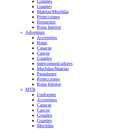
Goggles
Guantes
Maletas/Mochilas
Protecciones
Repuestos
Ropa Interior
Adventure
Accesorios
Botas
Casacas
Cascos
Guantes
Intercomunicadores
Mochilas/Maletas
Pantalones
Protecciones
Ropa Interior
MTB
Uniformes
Accesorios
Casacas
Cascos
Goggles
Guantes
Mochilas