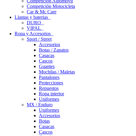
Competición Automóvil
Competición Motocicleta
Car & Mc Care
Llantas y baterias
DURO
VIPAL
Ropa y Accesorios
Sport / Street
Accesorios
Botas / Zapatos
Casacas
Cascos
Guantes
Mochilas / Maletas
Pantalones
Protecciones
Repuestos
Ropa interior
Uniformes
MX / Enduro
Uniformes
Accesorios
Botas
Casacas
Cascos