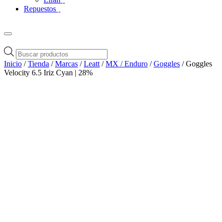
Repuestos
Búsqueda
de
Inicio
/
Tienda
/
Marcas
/
Leatt
/
MX / Enduro
/
Goggles
/ Goggles
productos
Velocity 6.5 Iriz Cyan | 28%
Zoom