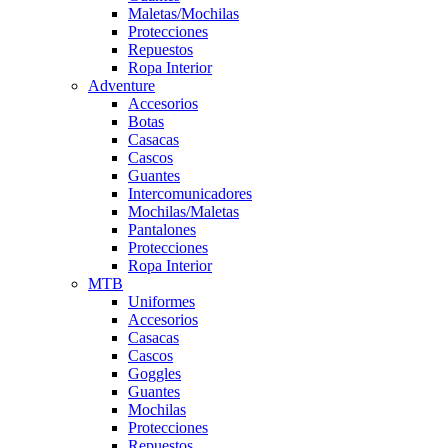
Maletas/Mochilas
Protecciones
Repuestos
Ropa Interior
Adventure
Accesorios
Botas
Casacas
Cascos
Guantes
Intercomunicadores
Mochilas/Maletas
Pantalones
Protecciones
Ropa Interior
MTB
Uniformes
Accesorios
Casacas
Cascos
Goggles
Guantes
Mochilas
Protecciones
Repuestos