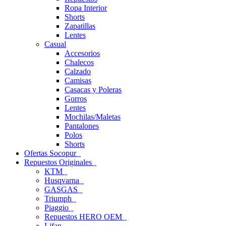
Ropa Interior
Shorts
Zapatillas
Lentes
Casual
Accesorios
Chalecos
Calzado
Camisas
Casacas y Poleras
Gorros
Lentes
Mochilas/Maletas
Pantalones
Polos
Shorts
Ofertas Socopur
Repuestos Originales
KTM
Husqvarna
GASGAS
Triumph
Piaggio
Repuestos HERO OEM
Lifan