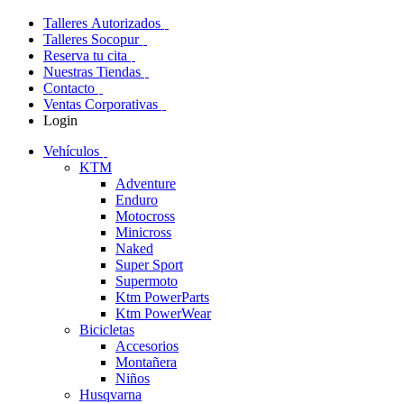
Talleres Autorizados
Talleres Socopur
Reserva tu cita
Nuestras Tiendas
Contacto
Ventas Corporativas
Login
Vehículos
KTM
Adventure
Enduro
Motocross
Minicross
Naked
Super Sport
Supermoto
Ktm PowerParts
Ktm PowerWear
Bicicletas
Accesorios
Montañera
Niños
Husqvarna