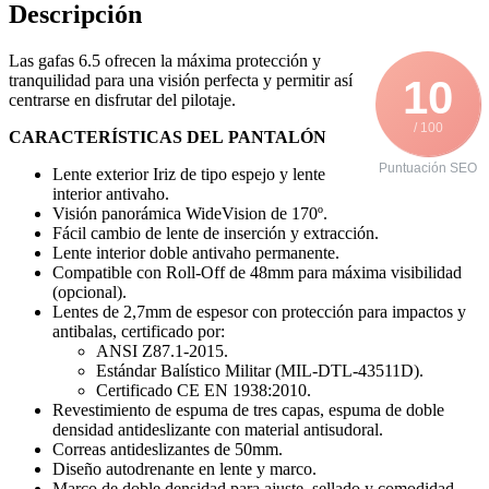
Descripción
Las gafas 6.5 ofrecen la máxima protección y
tranquilidad para una visión perfecta y permitir así
10
centrarse en disfrutar del pilotaje.
/ 100
CARACTERÍSTICAS DEL PANTALÓN
Puntuación SEO
Lente exterior Iriz de tipo espejo y lente
interior antivaho.
Visión panorámica WideVision de 170º.
Fácil cambio de lente de inserción y extracción.
Lente interior doble antivaho permanente.
Compatible con Roll-Off de 48mm para máxima visibilidad
(opcional).
Lentes de 2,7mm de espesor con protección para impactos y
antibalas, certificado por:
ANSI Z87.1-2015.
Estándar Balístico Militar (MIL-DTL-43511D).
Certificado CE EN 1938:2010.
Revestimiento de espuma de tres capas, espuma de doble
densidad antideslizante con material antisudoral.
Correas antideslizantes de 50mm.
Diseño autodrenante en lente y marco.
Marco de doble densidad para ajuste, sellado y comodidad.