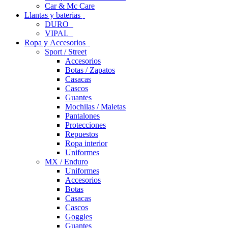
Car & Mc Care
Llantas y baterias
DURO
VIPAL
Ropa y Accesorios
Sport / Street
Accesorios
Botas / Zapatos
Casacas
Cascos
Guantes
Mochilas / Maletas
Pantalones
Protecciones
Repuestos
Ropa interior
Uniformes
MX / Enduro
Uniformes
Accesorios
Botas
Casacas
Cascos
Goggles
Guantes