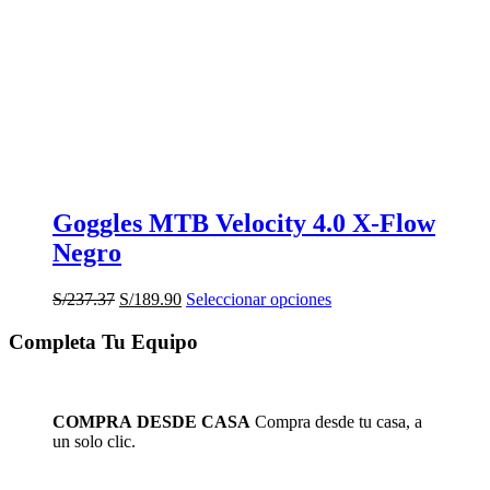
Goggles MTB Velocity 4.0 X-Flow
Negro
El
El
Este
S/
237.37
S/
189.90
Seleccionar opciones
precio
precio
producto
original
actual
tiene
Completa Tu Equipo
era:
es:
múltiples
S/237.37.
S/189.90.
variantes.
Las
opciones
COMPRA DESDE CASA
Compra desde tu casa, a
se
un solo clic.
pueden
elegir