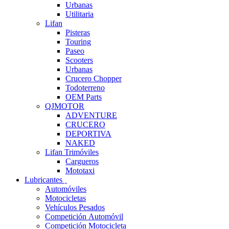
Urbanas
Utilitaria
Lifan
Pisteras
Touring
Paseo
Scooters
Urbanas
Crucero Chopper
Todoterreno
OEM Parts
QJMOTOR
ADVENTURE
CRUCERO
DEPORTIVA
NAKED
Lifan Trimóviles
Cargueros
Mototaxi
Lubricantes
Automóviles
Motocicletas
Vehículos Pesados
Competición Automóvil
Competición Motocicleta