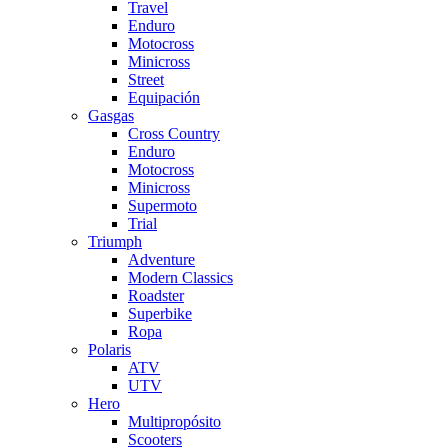
Travel
Enduro
Motocross
Minicross
Street
Equipación
Gasgas
Cross Country
Enduro
Motocross
Minicross
Supermoto
Trial
Triumph
Adventure
Modern Classics
Roadster
Superbike
Ropa
Polaris
ATV
UTV
Hero
Multipropósito
Scooters