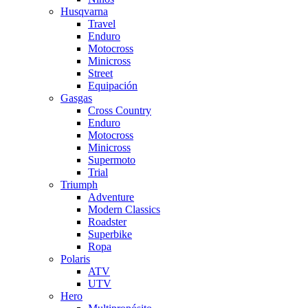
Husqvarna
Travel
Enduro
Motocross
Minicross
Street
Equipación
Gasgas
Cross Country
Enduro
Motocross
Minicross
Supermoto
Trial
Triumph
Adventure
Modern Classics
Roadster
Superbike
Ropa
Polaris
ATV
UTV
Hero