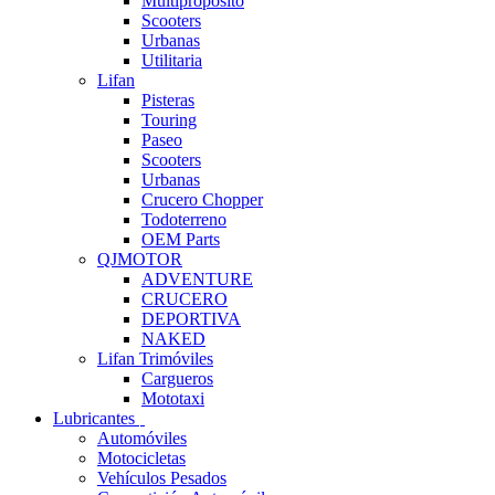
Multipropósito
Scooters
Urbanas
Utilitaria
Lifan
Pisteras
Touring
Paseo
Scooters
Urbanas
Crucero Chopper
Todoterreno
OEM Parts
QJMOTOR
ADVENTURE
CRUCERO
DEPORTIVA
NAKED
Lifan Trimóviles
Cargueros
Mototaxi
Lubricantes
Automóviles
Motocicletas
Vehículos Pesados