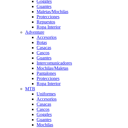
Goggles
Guantes
Maletas/Mochilas
Protecciones
Repuestos
Ropa Interior
Adventure
Accesorios
Botas
Casacas
Cascos
Guantes
Intercomunicadores
Mochilas/Maletas
Pantalones
Protecciones
Ropa Interior
MTB
Uniformes
Accesorios
Casacas
Cascos
Goggles
Guantes
Mochilas