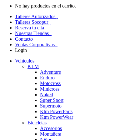
No hay productos en el carrito.
Talleres Autorizados
Talleres Socopur
Reserva tu cita
Nuestras Tiendas
Contacto
Ventas Corporativas
Login
Vehículos
KTM
Adventure
Enduro
Motocross
Minicross
Naked
Super Sport
Supermoto
Ktm PowerParts
Ktm PowerWear
Bicicletas
Accesorios
Montañera
Niños