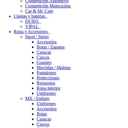
Competición Automóvil
Competición Motocicleta
Car & Mc Care
Llantas y baterias
DURO
VIPAL
Ropa y Accesorios
Sport / Street
Accesorios
Botas / Zapatos
Casacas
Cascos
Guantes
Mochilas / Maletas
Pantalones
Protecciones
Repuestos
Ropa interior
Uniformes
MX / Enduro
Uniformes
Accesorios
Botas
Casacas
Cascos