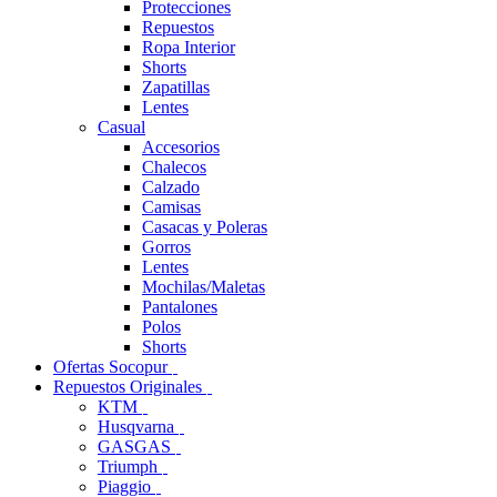
Protecciones
Repuestos
Ropa Interior
Shorts
Zapatillas
Lentes
Casual
Accesorios
Chalecos
Calzado
Camisas
Casacas y Poleras
Gorros
Lentes
Mochilas/Maletas
Pantalones
Polos
Shorts
Ofertas Socopur
Repuestos Originales
KTM
Husqvarna
GASGAS
Triumph
Piaggio