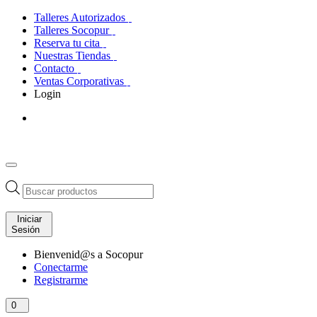
Talleres Autorizados
Talleres Socopur
Reserva tu cita
Nuestras Tiendas
Contacto
Ventas Corporativas
Login
Búsqueda
de
productos
Iniciar
Sesión
Bienvenid@s a Socopur
Conectarme
Registrarme
0