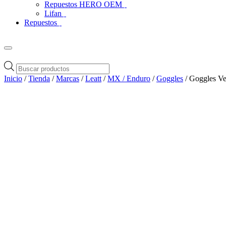
Repuestos HERO OEM
Lifan
Repuestos
Búsqueda
de
Inicio
/
Tienda
/
Marcas
/
Leatt
/
MX / Enduro
/
Goggles
/ Goggles Ve
productos
Zoom