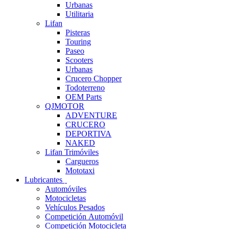
Urbanas
Utilitaria
Lifan
Pisteras
Touring
Paseo
Scooters
Urbanas
Crucero Chopper
Todoterreno
OEM Parts
QJMOTOR
ADVENTURE
CRUCERO
DEPORTIVA
NAKED
Lifan Trimóviles
Cargueros
Mototaxi
Lubricantes
Automóviles
Motocicletas
Vehículos Pesados
Competición Automóvil
Competición Motocicleta