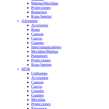
Maletas/Mochilas
Protecciones
Repuestos
Ropa Interior
Adventure
Accesorios
Botas
Casacas
Cascos
Guantes
Intercomunicadores
Mochilas/Maletas
Pantalones
Protecciones
Ropa Interior
MTB
Uniformes
Accesorios
Casacas
Cascos
Goggles
Guantes
Mochilas
Protecciones
Repuestos