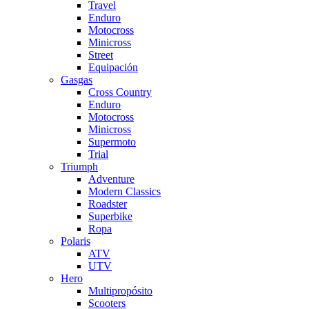
Travel
Enduro
Motocross
Minicross
Street
Equipación
Gasgas
Cross Country
Enduro
Motocross
Minicross
Supermoto
Trial
Triumph
Adventure
Modern Classics
Roadster
Superbike
Ropa
Polaris
ATV
UTV
Hero
Multipropósito
Scooters