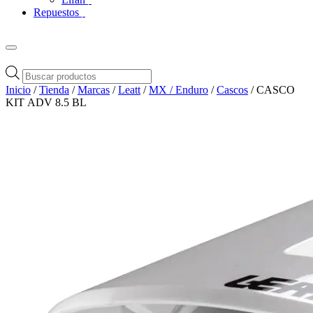
Repuestos
Búsqueda
de
Inicio
/
Tienda
/
Marcas
/
Leatt
/
MX / Enduro
/
Cascos
/ CASCO
productos
KIT ADV 8.5 BL
Zoom