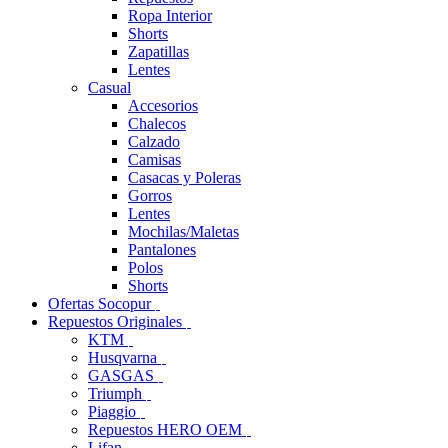
Ropa Interior
Shorts
Zapatillas
Lentes
Casual
Accesorios
Chalecos
Calzado
Camisas
Casacas y Poleras
Gorros
Lentes
Mochilas/Maletas
Pantalones
Polos
Shorts
Ofertas Socopur
Repuestos Originales
KTM
Husqvarna
GASGAS
Triumph
Piaggio
Repuestos HERO OEM
Lifan