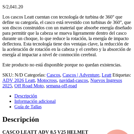
S/
2,041.20
Los cascos Leatt cuentan con tecnología de turbina de 360° que
define su categoría, el casco está revestido con turbinas de 360°, que
son discos construidos con un material que absorbe energía diseñado
para permitir que la cabeza se mueva ligeramente dentro del casco
durante un choque, lo que reduce la rotación, la energía de impacto
deflectora. Esta tecnología tiene dos ventajas clave, la reducción de
la aceleración de rotación en la cabeza y el cerebro y la absorción de
energía al impactar a nivel de conmoción cerebral.
Este producto no está disponible porque no quedan existencias.
SKU:
N/D
Categorías:
Cascos
,
Cascos | Adventure
,
Leatt
Etiquetas:
ADV 2026 Leatt
,
Motocross
,
navidad-cascos
,
Nuevos Ingresos
2025
,
Off Road Moto
,
semana-off-road
Descripción
Información adicional
Guía de Tallas
Descripción
CASCO LEATT ADV 8.5 V25 HELMET