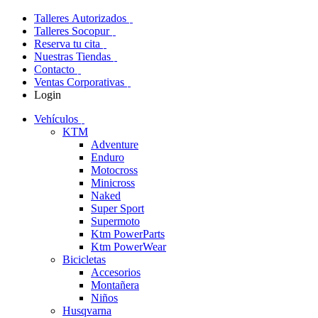
Talleres Autorizados
Talleres Socopur
Reserva tu cita
Nuestras Tiendas
Contacto
Ventas Corporativas
Login
Vehículos
KTM
Adventure
Enduro
Motocross
Minicross
Naked
Super Sport
Supermoto
Ktm PowerParts
Ktm PowerWear
Bicicletas
Accesorios
Montañera
Niños
Husqvarna