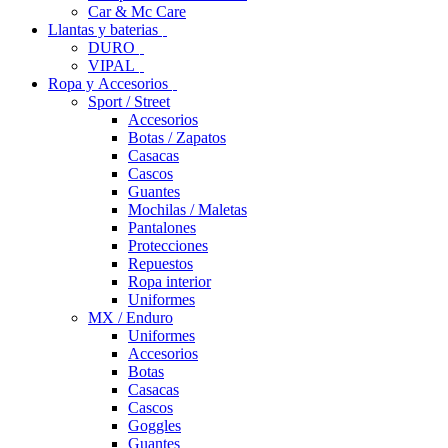
Car & Mc Care
Llantas y baterias
DURO
VIPAL
Ropa y Accesorios
Sport / Street
Accesorios
Botas / Zapatos
Casacas
Cascos
Guantes
Mochilas / Maletas
Pantalones
Protecciones
Repuestos
Ropa interior
Uniformes
MX / Enduro
Uniformes
Accesorios
Botas
Casacas
Cascos
Goggles
Guantes