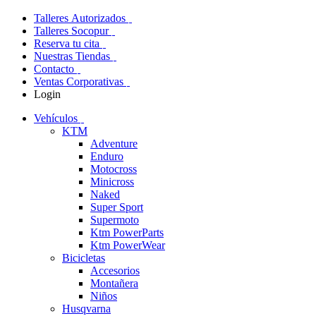
Talleres Autorizados
Talleres Socopur
Reserva tu cita
Nuestras Tiendas
Contacto
Ventas Corporativas
Login
Vehículos
KTM
Adventure
Enduro
Motocross
Minicross
Naked
Super Sport
Supermoto
Ktm PowerParts
Ktm PowerWear
Bicicletas
Accesorios
Montañera
Niños
Husqvarna