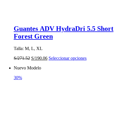
Guantes ADV HydraDri 5.5 Short
Forest Green
Talla: M, L, XL
El
El
Este
S/
271.52
S/
190.06
Seleccionar opciones
precio
precio
producto
Nuevo Modelo
original
actual
tiene
era:
es:
múltiples
30%
S/271.52.
S/190.06.
variantes.
Las
opciones
se
pueden
elegir
en
la
página
de