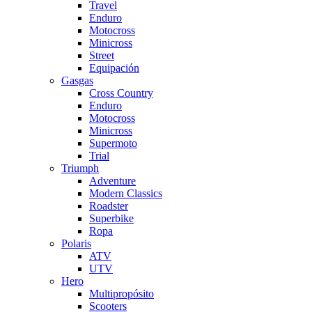
Travel
Enduro
Motocross
Minicross
Street
Equipación
Gasgas
Cross Country
Enduro
Motocross
Minicross
Supermoto
Trial
Triumph
Adventure
Modern Classics
Roadster
Superbike
Ropa
Polaris
ATV
UTV
Hero
Multipropósito
Scooters