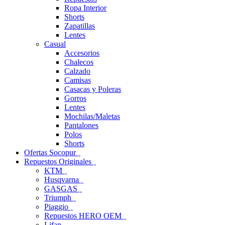
Ropa Interior
Shorts
Zapatillas
Lentes
Casual
Accesorios
Chalecos
Calzado
Camisas
Casacas y Poleras
Gorros
Lentes
Mochilas/Maletas
Pantalones
Polos
Shorts
Ofertas Socopur
Repuestos Originales
KTM
Husqvarna
GASGAS
Triumph
Piaggio
Repuestos HERO OEM
Lifan