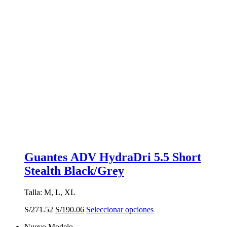
Guantes ADV HydraDri 5.5 Short
Stealth Black/Grey
Talla: M, L, XL
El
El
Este
S/
271.52
S/
190.06
Seleccionar opciones
precio
precio
producto
Nuevo Modelo