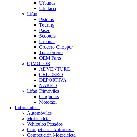
Urbanas
Utilitaria
Lifan
Pisteras
Touring
Paseo
Scooters
Urbanas
Crucero Chopper
Todoterreno
OEM Parts
QJMOTOR
ADVENTURE
CRUCERO
DEPORTIVA
NAKED
Lifan Trimóviles
Cargueros
Mototaxi
Lubricantes
Automóviles
Motocicletas
Vehículos Pesados
Competición Automóvil
Competición Motocicleta