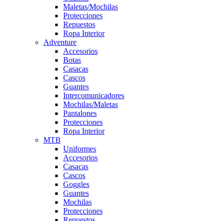
Maletas/Mochilas
Protecciones
Repuestos
Ropa Interior
Adventure
Accesorios
Botas
Casacas
Cascos
Guantes
Intercomunicadores
Mochilas/Maletas
Pantalones
Protecciones
Ropa Interior
MTB
Uniformes
Accesorios
Casacas
Cascos
Goggles
Guantes
Mochilas
Protecciones
Repuestos