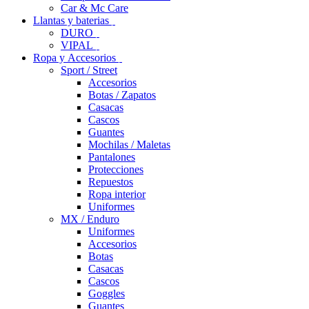
Car & Mc Care
Llantas y baterias
DURO
VIPAL
Ropa y Accesorios
Sport / Street
Accesorios
Botas / Zapatos
Casacas
Cascos
Guantes
Mochilas / Maletas
Pantalones
Protecciones
Repuestos
Ropa interior
Uniformes
MX / Enduro
Uniformes
Accesorios
Botas
Casacas
Cascos
Goggles
Guantes