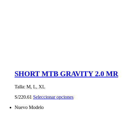
SHORT MTB GRAVITY 2.0 MR
Talla: M, L, XL
Este
S/
220.61
Seleccionar opciones
producto
Nuevo Modelo
tiene
múltiples
variantes.
Las
opciones
se