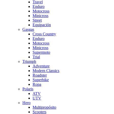
Travel
Enduro
Motocross
Minicross
Street
Equipación
Gasgas
Cross Country
Enduro
Motocross
Minicross
Supermoto
Trial
Triumph
Adventure
Modern Classics
Roadster
Superbike
Ropa
Polaris
ATV
UTV
Hero
Multipropósito
Scooters