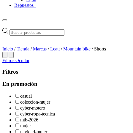
Repuestos
Búsqueda
de
productos
Inicio
/
Tienda
/
Marcas
/
Leatt
/
Mountain bike
/ Shorts
Filtros
Ocultar
Filtros
En promoción
casual
coleccion-mujer
cyber-motero
cyber-ropa-tecnica
mtb-2026
mujer
navidad-mujer