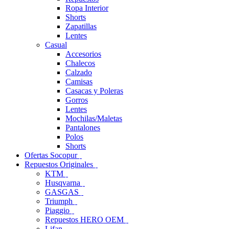
Ropa Interior
Shorts
Zapatillas
Lentes
Casual
Accesorios
Chalecos
Calzado
Camisas
Casacas y Poleras
Gorros
Lentes
Mochilas/Maletas
Pantalones
Polos
Shorts
Ofertas Socopur
Repuestos Originales
KTM
Husqvarna
GASGAS
Triumph
Piaggio
Repuestos HERO OEM
Lifan