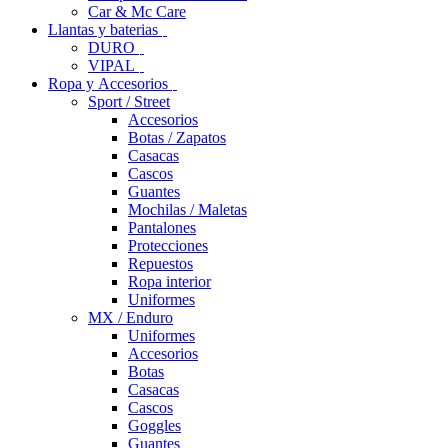
Car & Mc Care
Llantas y baterias
DURO
VIPAL
Ropa y Accesorios
Sport / Street
Accesorios
Botas / Zapatos
Casacas
Cascos
Guantes
Mochilas / Maletas
Pantalones
Protecciones
Repuestos
Ropa interior
Uniformes
MX / Enduro
Uniformes
Accesorios
Botas
Casacas
Cascos
Goggles
Guantes