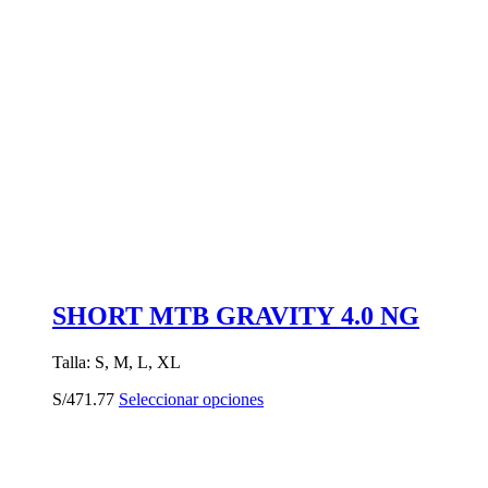
SHORT MTB GRAVITY 4.0 NG
Talla: S, M, L, XL
Este
S/
471.77
Seleccionar opciones
producto
tiene
múltiples
variantes.