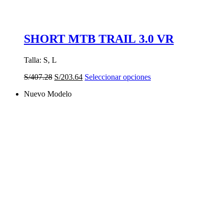
SHORT MTB TRAIL 3.0 VR
Talla: S, L
El
El
Este
S/
407.28
S/
203.64
Seleccionar opciones
precio
precio
producto
Nuevo Modelo
original
actual
tiene
era:
es:
múltiples
S/407.28.
S/203.64.
variantes.
Las
opciones
se
pueden
elegir
en
la
página
de
producto