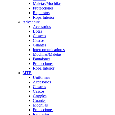
Maletas/Mochilas
Protecciones
Repuestos
Ropa Interior
Adventure
Accesorios
Botas
Casacas
Cascos
Guantes
Intercomunicadores
Mochilas/Maletas
Pantalones
Protecciones
Ropa Interior
MTB
Uniformes
Accesorios
Casacas
Cascos
Goggles
Guantes
Mochilas
Protecciones
Repuestos