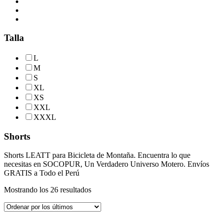
Talla
L
M
S
XL
XS
XXL
XXXL
Shorts
Shorts LEATT para Bicicleta de Montaña. Encuentra lo que
necesitas en SOCOPUR, Un Verdadero Universo Motero. Envíos
GRATIS a Todo el Perú
Ordenado
Mostrando los 26 resultados
por
los
últimos