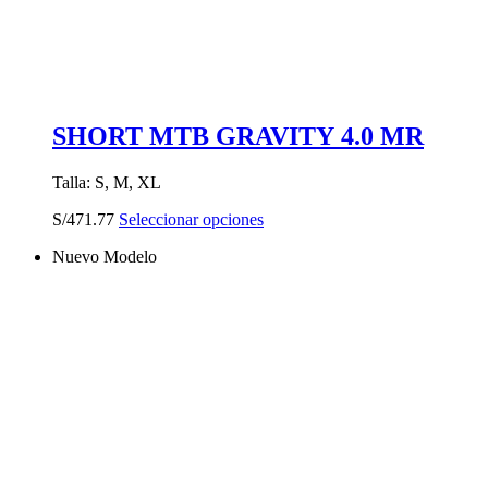
SHORT MTB GRAVITY 4.0 MR
Talla: S, M, XL
Este
S/
471.77
Seleccionar opciones
producto
Nuevo Modelo
tiene
múltiples
variantes.
Las
opciones
se
pueden
elegir
en
la
página
de