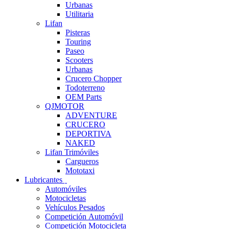
Urbanas
Utilitaria
Lifan
Pisteras
Touring
Paseo
Scooters
Urbanas
Crucero Chopper
Todoterreno
OEM Parts
QJMOTOR
ADVENTURE
CRUCERO
DEPORTIVA
NAKED
Lifan Trimóviles
Cargueros
Mototaxi
Lubricantes
Automóviles
Motocicletas
Vehículos Pesados
Competición Automóvil
Competición Motocicleta