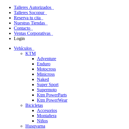
Talleres Autorizados
Talleres Socopur
Reserva tu cita
Nuestras Tiendas
Contacto
Ventas Corporativas
Login
Vehículos
KTM
Adventure
Enduro
Motocross
Minicross
Naked
Super Sport
Supermoto
Ktm PowerParts
Ktm PowerWear
Bicicletas
Accesorios
Montañera
Niños
Husqvarna