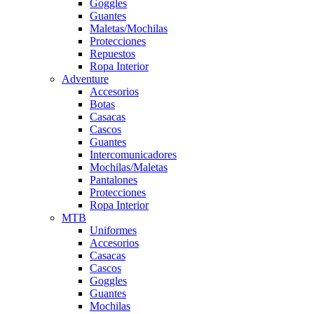
Goggles
Guantes
Maletas/Mochilas
Protecciones
Repuestos
Ropa Interior
Adventure
Accesorios
Botas
Casacas
Cascos
Guantes
Intercomunicadores
Mochilas/Maletas
Pantalones
Protecciones
Ropa Interior
MTB
Uniformes
Accesorios
Casacas
Cascos
Goggles
Guantes
Mochilas