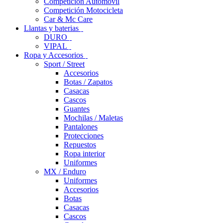
Competición Automóvil
Competición Motocicleta
Car & Mc Care
Llantas y baterias
DURO
VIPAL
Ropa y Accesorios
Sport / Street
Accesorios
Botas / Zapatos
Casacas
Cascos
Guantes
Mochilas / Maletas
Pantalones
Protecciones
Repuestos
Ropa interior
Uniformes
MX / Enduro
Uniformes
Accesorios
Botas
Casacas
Cascos