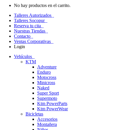
No hay productos en el carrito.
Talleres Autorizados
Talleres Socopur
Reserva tu cita
Nuestras Tiendas
Contacto
Ventas Corporativas
Login
Vehículos
KTM
Adventure
Enduro
Motocross
Minicross
Naked
Super Sport
Supermoto
Ktm PowerParts
Ktm PowerWear
Bicicletas
Accesorios
Montañera
Niños