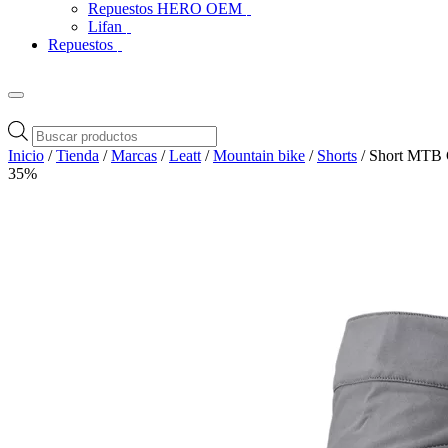
Repuestos HERO OEM
Lifan
Repuestos
Búsqueda
de
Inicio
/
Tienda
/
Marcas
/
Leatt
/
Mountain bike
/
Shorts
/ Short MTB G
productos
35%
Zoom