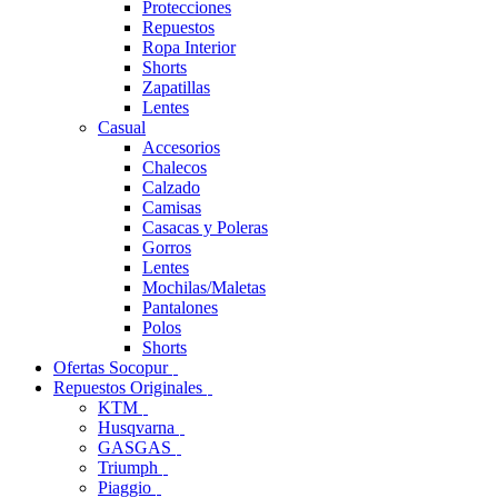
Protecciones
Repuestos
Ropa Interior
Shorts
Zapatillas
Lentes
Casual
Accesorios
Chalecos
Calzado
Camisas
Casacas y Poleras
Gorros
Lentes
Mochilas/Maletas
Pantalones
Polos
Shorts
Ofertas Socopur
Repuestos Originales
KTM
Husqvarna
GASGAS
Triumph
Piaggio