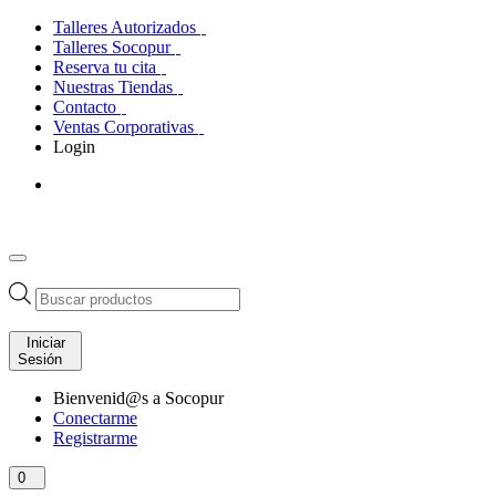
Talleres Autorizados
Talleres Socopur
Reserva tu cita
Nuestras Tiendas
Contacto
Ventas Corporativas
Login
Búsqueda
de
productos
Iniciar
Sesión
Bienvenid@s a Socopur
Conectarme
Registrarme
0