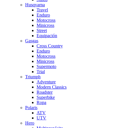
Husqvarna
Travel
Enduro
Motocross
Minicross
Street
Equipación
Gasgas
Cross Country
Enduro
Motocross
Minicross
Supermoto
Trial
Triumph
Adventure
Modern Classics
Roadster
Superbike
Ropa
Polaris
ATV
UTV
Hero