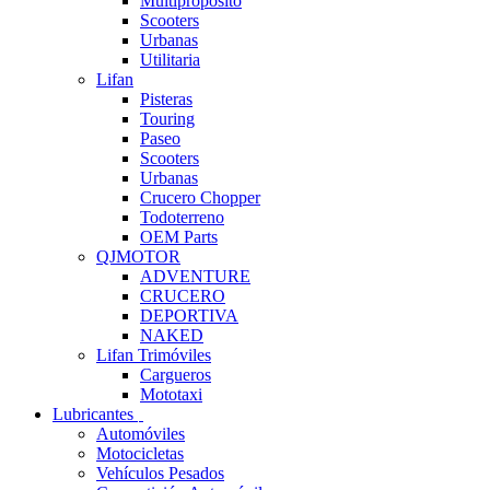
Multipropósito
Scooters
Urbanas
Utilitaria
Lifan
Pisteras
Touring
Paseo
Scooters
Urbanas
Crucero Chopper
Todoterreno
OEM Parts
QJMOTOR
ADVENTURE
CRUCERO
DEPORTIVA
NAKED
Lifan Trimóviles
Cargueros
Mototaxi
Lubricantes
Automóviles
Motocicletas
Vehículos Pesados