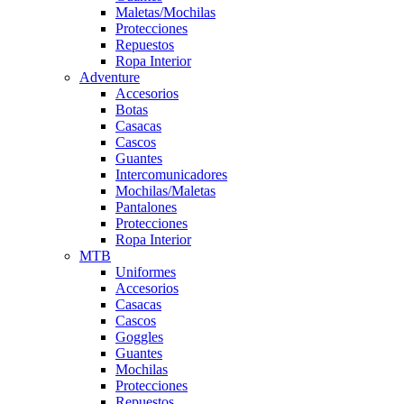
Maletas/Mochilas
Protecciones
Repuestos
Ropa Interior
Adventure
Accesorios
Botas
Casacas
Cascos
Guantes
Intercomunicadores
Mochilas/Maletas
Pantalones
Protecciones
Ropa Interior
MTB
Uniformes
Accesorios
Casacas
Cascos
Goggles
Guantes
Mochilas
Protecciones
Repuestos