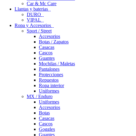
Car & Mc Care
Llantas y baterias
DURO
VIPAL
Ropa y Accesorios
Sport / Street
Accesorios
Botas / Zapatos
Casacas
Cascos
Guantes
Mochilas / Maletas
Pantalones
Protecciones
Repuestos
Ropa interior
Uniformes
MX / Enduro
Uniformes
Accesorios
Botas
Casacas
Cascos
Goggles
Guantes