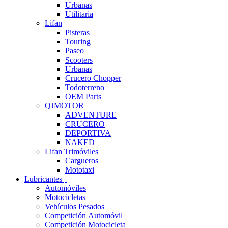
Urbanas
Utilitaria
Lifan
Pisteras
Touring
Paseo
Scooters
Urbanas
Crucero Chopper
Todoterreno
OEM Parts
QJMOTOR
ADVENTURE
CRUCERO
DEPORTIVA
NAKED
Lifan Trimóviles
Cargueros
Mototaxi
Lubricantes
Automóviles
Motocicletas
Vehículos Pesados
Competición Automóvil
Competición Motocicleta