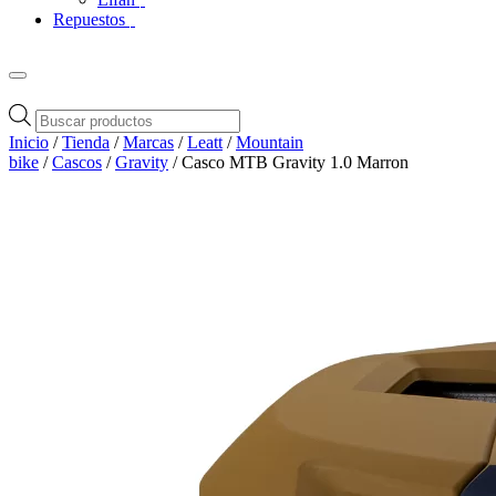
Repuestos
Búsqueda
de
Inicio
/
Tienda
/
Marcas
/
Leatt
/
Mountain
productos
bike
/
Cascos
/
Gravity
/ Casco MTB Gravity 1.0 Marron
Zoom