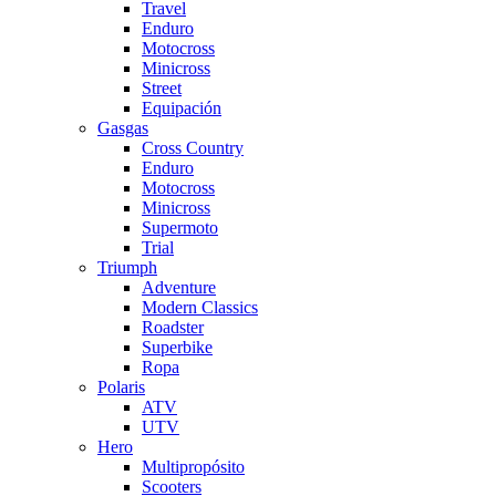
Travel
Enduro
Motocross
Minicross
Street
Equipación
Gasgas
Cross Country
Enduro
Motocross
Minicross
Supermoto
Trial
Triumph
Adventure
Modern Classics
Roadster
Superbike
Ropa
Polaris
ATV
UTV
Hero
Multipropósito
Scooters