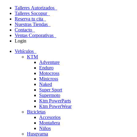
Talleres Autorizados
Talleres Socopur
Reserva tu cita
Nuestras Tiendas
Contacto
Ventas Corporativas
Login
Vehículos
KTM
Adventure
Enduro
Motocross
Minicross
Naked
Super Sport
Supermoto
Ktm PowerParts
Ktm PowerWear
Bicicletas
Accesorios
Montañera
Niños
Husqvarna