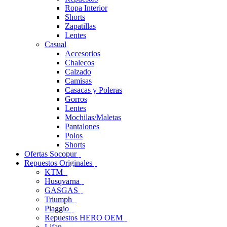
Ropa Interior
Shorts
Zapatillas
Lentes
Casual
Accesorios
Chalecos
Calzado
Camisas
Casacas y Poleras
Gorros
Lentes
Mochilas/Maletas
Pantalones
Polos
Shorts
Ofertas Socopur
Repuestos Originales
KTM
Husqvarna
GASGAS
Triumph
Piaggio
Repuestos HERO OEM
Lifan