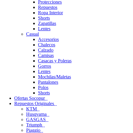
Protecciones
Repuestos
Ropa Interior
Shorts
Zapatillas
Lentes
Casual
Accesorios
Chalecos
Calzado
Camisas
Casacas y Poleras
Gorros
Lentes
Mochilas/Maletas
Pantalones
Polos
Shorts
Ofertas Socopur
Repuestos Originales
KTM
Husqvarna
GASGAS
Triumph
Piaggio