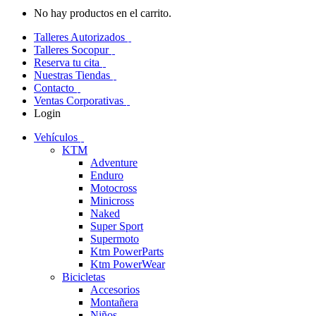
No hay productos en el carrito.
Talleres Autorizados
Talleres Socopur
Reserva tu cita
Nuestras Tiendas
Contacto
Ventas Corporativas
Login
Vehículos
KTM
Adventure
Enduro
Motocross
Minicross
Naked
Super Sport
Supermoto
Ktm PowerParts
Ktm PowerWear
Bicicletas
Accesorios
Montañera
Niños