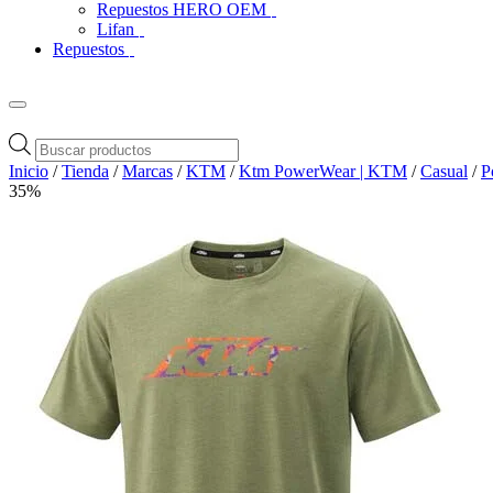
Repuestos HERO OEM
Lifan
Repuestos
Búsqueda
de
Inicio
/
Tienda
/
Marcas
/
KTM
/
Ktm PowerWear | KTM
/
Casual
/
P
productos
35%
Zoom