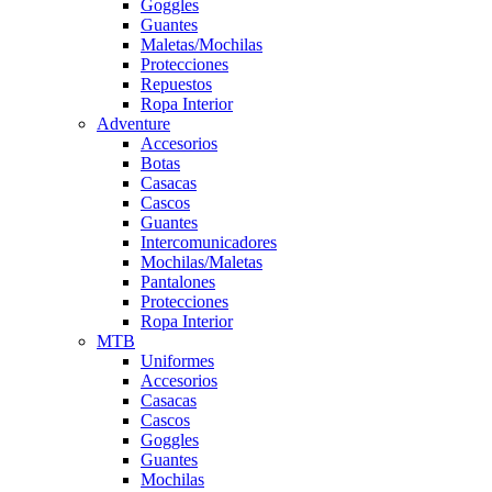
Goggles
Guantes
Maletas/Mochilas
Protecciones
Repuestos
Ropa Interior
Adventure
Accesorios
Botas
Casacas
Cascos
Guantes
Intercomunicadores
Mochilas/Maletas
Pantalones
Protecciones
Ropa Interior
MTB
Uniformes
Accesorios
Casacas
Cascos
Goggles
Guantes
Mochilas