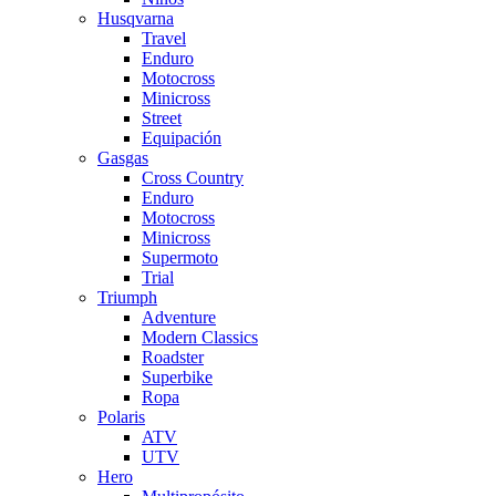
Husqvarna
Travel
Enduro
Motocross
Minicross
Street
Equipación
Gasgas
Cross Country
Enduro
Motocross
Minicross
Supermoto
Trial
Triumph
Adventure
Modern Classics
Roadster
Superbike
Ropa
Polaris
ATV
UTV
Hero