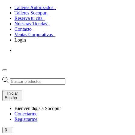
Talleres Autorizados
Talleres Socopur
Reserva tu cita
Nuestras Tiendas
Contacto
Ventas Corporativas
Login
Búsqueda
de
productos
Iniciar
Sesión
Bienvenid@s a Socopur
Conectarme
Registrarme
0