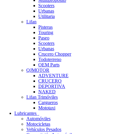
Multipropósito
Scooters
Urbanas
Utilitaria
Lifan
Pisteras
Touring
Paseo
Scooters
Urbanas
Crucero Chopper
Todoterreno
OEM Parts
QJMOTOR
ADVENTURE
CRUCERO
DEPORTIVA
NAKED
Lifan Trimóviles
Cargueros
Mototaxi
Lubricantes
Automóviles
Motocicletas
Vehículos Pesados