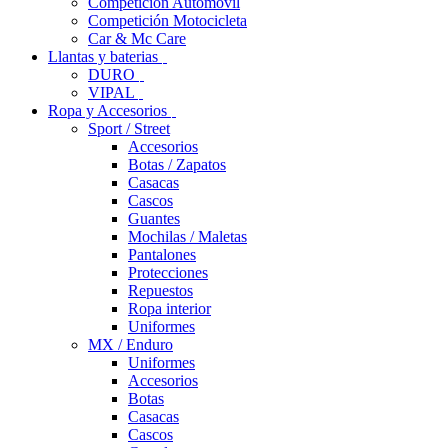
Competición Automóvil
Competición Motocicleta
Car & Mc Care
Llantas y baterias
DURO
VIPAL
Ropa y Accesorios
Sport / Street
Accesorios
Botas / Zapatos
Casacas
Cascos
Guantes
Mochilas / Maletas
Pantalones
Protecciones
Repuestos
Ropa interior
Uniformes
MX / Enduro
Uniformes
Accesorios
Botas
Casacas
Cascos