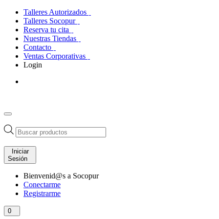
Talleres Autorizados
Talleres Socopur
Reserva tu cita
Nuestras Tiendas
Contacto
Ventas Corporativas
Login
Búsqueda
de
productos
Iniciar
Sesión
Bienvenid@s a Socopur
Conectarme
Registrarme
0