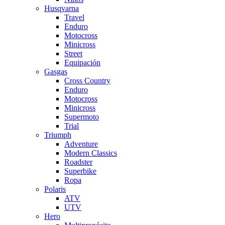
Husqvarna
Travel
Enduro
Motocross
Minicross
Street
Equipación
Gasgas
Cross Country
Enduro
Motocross
Minicross
Supermoto
Trial
Triumph
Adventure
Modern Classics
Roadster
Superbike
Ropa
Polaris
ATV
UTV
Hero