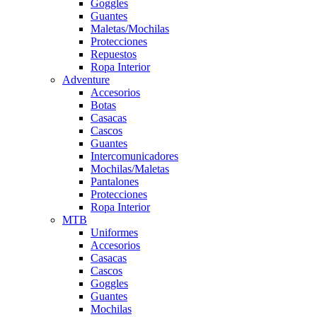
Goggles
Guantes
Maletas/Mochilas
Protecciones
Repuestos
Ropa Interior
Adventure
Accesorios
Botas
Casacas
Cascos
Guantes
Intercomunicadores
Mochilas/Maletas
Pantalones
Protecciones
Ropa Interior
MTB
Uniformes
Accesorios
Casacas
Cascos
Goggles
Guantes
Mochilas