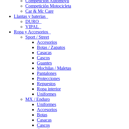
Competición Automóvil
Competición Motocicleta
Car & Mc Care
Llantas y baterias
DURO
VIPAL
Ropa y Accesorios
Sport / Street
Accesorios
Botas / Zapatos
Casacas
Cascos
Guantes
Mochilas / Maletas
Pantalones
Protecciones
Repuestos
Ropa interior
Uniformes
MX / Enduro
Uniformes
Accesorios
Botas
Casacas
Cascos