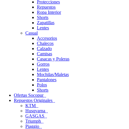
Protecciones
Repuestos
Ropa Interior
Shorts
Zapatillas
Lentes
Casual
Accesorios
Chalecos
Calzado
Camisas
Casacas y Poleras
Gorros
Lentes
Mochilas/Maletas
Pantalones
Polos
Shorts
Ofertas Socopur
Repuestos Originales
KTM
Husqvarna
GASGAS
Triumph
Piaggio