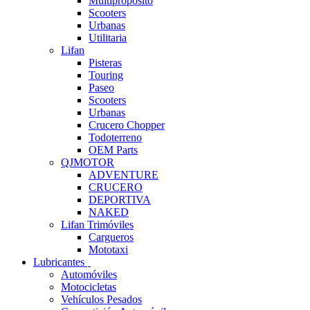
Multipropósito
Scooters
Urbanas
Utilitaria
Lifan
Pisteras
Touring
Paseo
Scooters
Urbanas
Crucero Chopper
Todoterreno
OEM Parts
QJMOTOR
ADVENTURE
CRUCERO
DEPORTIVA
NAKED
Lifan Trimóviles
Cargueros
Mototaxi
Lubricantes
Automóviles
Motocicletas
Vehículos Pesados