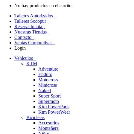
No hay productos en el carrito.
Talleres Autorizados
Talleres Socopur
Reserva tu cita
Nuestras Tiendas
Contacto
Ventas Corporativas
Login
Vehículos
KTM
Adventure
Enduro
Motocross
Minicross
Naked
Super Sport
Supermoto
Ktm PowerParts
Ktm PowerWear
Bicicletas
Accesorios
Montañera
Niños