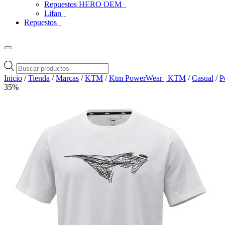
Repuestos HERO OEM
Lifan
Repuestos
Búsqueda
de
Inicio
/
Tienda
/
Marcas
/
KTM
/
Ktm PowerWear | KTM
/
Casual
/
P
productos
35%
Zoom