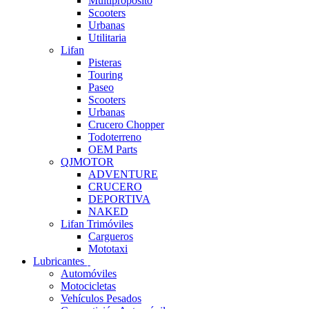
Multipropósito
Scooters
Urbanas
Utilitaria
Lifan
Pisteras
Touring
Paseo
Scooters
Urbanas
Crucero Chopper
Todoterreno
OEM Parts
QJMOTOR
ADVENTURE
CRUCERO
DEPORTIVA
NAKED
Lifan Trimóviles
Cargueros
Mototaxi
Lubricantes
Automóviles
Motocicletas
Vehículos Pesados