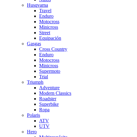
Husqvarna
Travel
Enduro
Motocross
Minicross
Street
Equipación
Gasgas
Cross Country
Enduro
Motocross
Minicross
Supermoto
Trial
Triumph
Adventure
Modern Classics
Roadster
Superbike
Ropa
Polaris
ATV
UTV
Hero