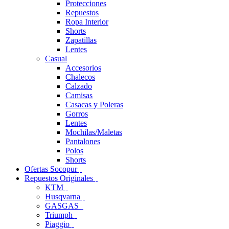
Protecciones
Repuestos
Ropa Interior
Shorts
Zapatillas
Lentes
Casual
Accesorios
Chalecos
Calzado
Camisas
Casacas y Poleras
Gorros
Lentes
Mochilas/Maletas
Pantalones
Polos
Shorts
Ofertas Socopur
Repuestos Originales
KTM
Husqvarna
GASGAS
Triumph
Piaggio