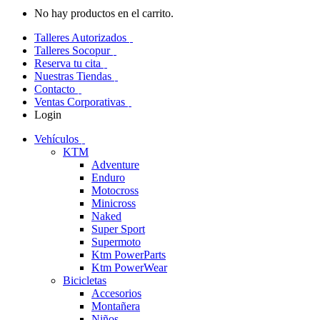
No hay productos en el carrito.
Talleres Autorizados
Talleres Socopur
Reserva tu cita
Nuestras Tiendas
Contacto
Ventas Corporativas
Login
Vehículos
KTM
Adventure
Enduro
Motocross
Minicross
Naked
Super Sport
Supermoto
Ktm PowerParts
Ktm PowerWear
Bicicletas
Accesorios
Montañera
Niños