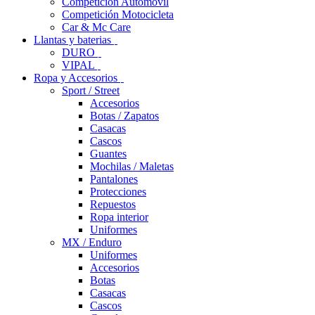
Competición Automóvil
Competición Motocicleta
Car & Mc Care
Llantas y baterias
DURO
VIPAL
Ropa y Accesorios
Sport / Street
Accesorios
Botas / Zapatos
Casacas
Cascos
Guantes
Mochilas / Maletas
Pantalones
Protecciones
Repuestos
Ropa interior
Uniformes
MX / Enduro
Uniformes
Accesorios
Botas
Casacas
Cascos