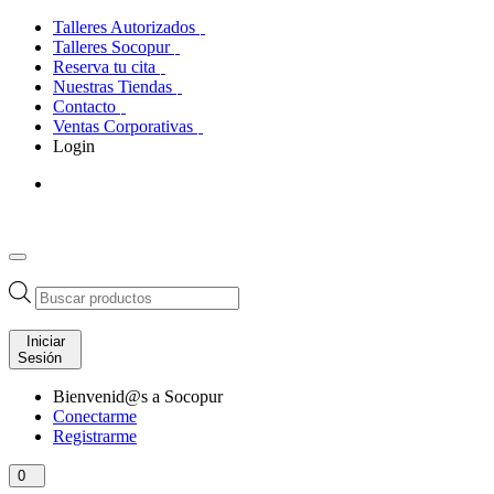
Talleres Autorizados
Talleres Socopur
Reserva tu cita
Nuestras Tiendas
Contacto
Ventas Corporativas
Login
Búsqueda
de
productos
Iniciar
Sesión
Bienvenid@s a Socopur
Conectarme
Registrarme
0