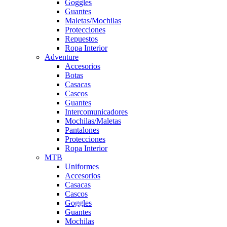
Goggles
Guantes
Maletas/Mochilas
Protecciones
Repuestos
Ropa Interior
Adventure
Accesorios
Botas
Casacas
Cascos
Guantes
Intercomunicadores
Mochilas/Maletas
Pantalones
Protecciones
Ropa Interior
MTB
Uniformes
Accesorios
Casacas
Cascos
Goggles
Guantes
Mochilas