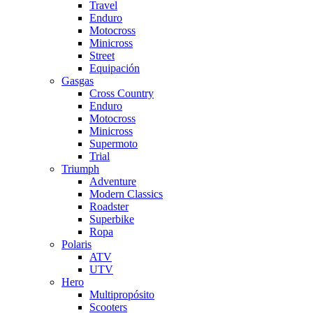
Travel
Enduro
Motocross
Minicross
Street
Equipación
Gasgas
Cross Country
Enduro
Motocross
Minicross
Supermoto
Trial
Triumph
Adventure
Modern Classics
Roadster
Superbike
Ropa
Polaris
ATV
UTV
Hero
Multipropósito
Scooters