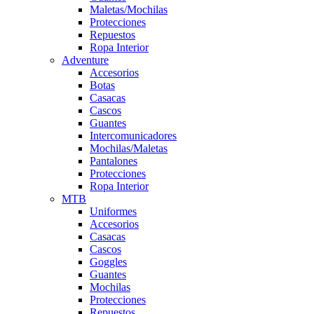
Maletas/Mochilas
Protecciones
Repuestos
Ropa Interior
Adventure
Accesorios
Botas
Casacas
Cascos
Guantes
Intercomunicadores
Mochilas/Maletas
Pantalones
Protecciones
Ropa Interior
MTB
Uniformes
Accesorios
Casacas
Cascos
Goggles
Guantes
Mochilas
Protecciones
Repuestos