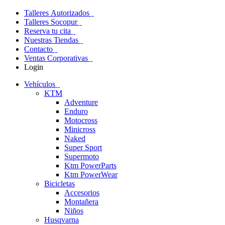
Talleres Autorizados
Talleres Socopur
Reserva tu cita
Nuestras Tiendas
Contacto
Ventas Corporativas
Login
Vehículos
KTM
Adventure
Enduro
Motocross
Minicross
Naked
Super Sport
Supermoto
Ktm PowerParts
Ktm PowerWear
Bicicletas
Accesorios
Montañera
Niños
Husqvarna