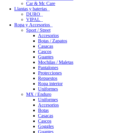
Car & Mc Care
Llantas y baterias
DURO
VIPAL
Ropa y Accesorios
Sport / Street
Accesorios
Botas / Zapatos
Casacas
Cascos
Guantes
Mochilas / Maletas
Pantalones
Protecciones
Repuestos
Ropa interior
Uniformes
MX / Enduro
Uniformes
Accesorios
Botas
Casacas
Cascos
Goggles
Guantes