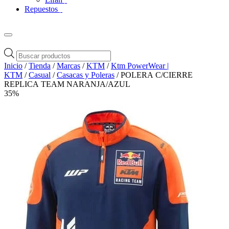
Repuestos
Búsqueda
de
Inicio
/
Tienda
/
Marcas
/
KTM
/
Ktm PowerWear |
productos
KTM
/
Casual
/
Casacas y Poleras
/ POLERA C/CIERRE
REPLICA TEAM NARANJA/AZUL
35%
Zoom