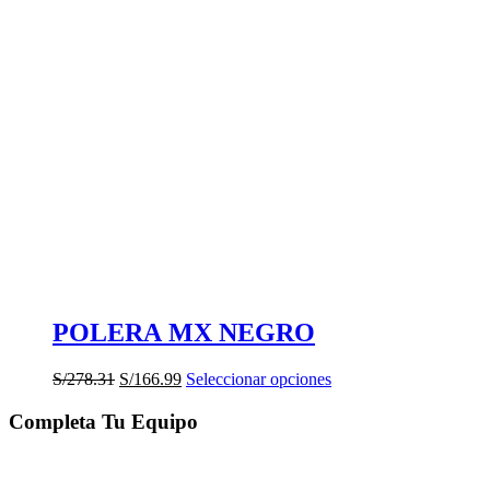
POLERA MX NEGRO
El
El
Este
S/
278.31
S/
166.99
Seleccionar opciones
precio
precio
producto
original
actual
tiene
Completa Tu Equipo
era:
es:
múltiples
S/278.31.
S/166.99.
variantes.
Las