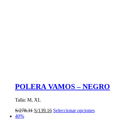
POLERA VAMOS – NEGRO
Talla: M, XL
El
El
Este
S/
278.31
S/
139.16
Seleccionar opciones
precio
precio
producto
40%
original
actual
tiene
era:
es:
múltiples
S/278.31.
S/139.16.
variantes.
Las