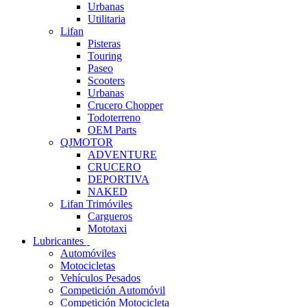
Urbanas
Utilitaria
Lifan
Pisteras
Touring
Paseo
Scooters
Urbanas
Crucero Chopper
Todoterreno
OEM Parts
QJMOTOR
ADVENTURE
CRUCERO
DEPORTIVA
NAKED
Lifan Trimóviles
Cargueros
Mototaxi
Lubricantes
Automóviles
Motocicletas
Vehículos Pesados
Competición Automóvil
Competición Motocicleta