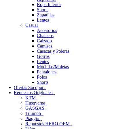
Ropa Interior
Shorts
Zapatillas
Lentes
Casual
Accesorios
Chalecos
Calzado
Camisas
Casacas y Poleras
Gorros
Lentes
Mochilas/Maletas
Pantalones
Polos
Shorts
Ofertas Socopur
Repuestos Originales
KTM
Husqvarna
GASGAS
Triumph
Piaggio
Repuestos HERO OEM
Lifan