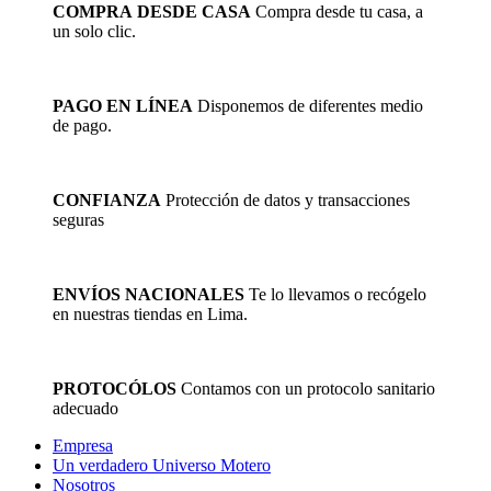
opciones
COMPRA DESDE CASA
Compra desde tu casa, a
se
un solo clic.
pueden
elegir
en
la
PAGO EN LÍNEA
Disponemos de diferentes medio
página
de pago.
de
producto
CONFIANZA
Protección de datos y transacciones
seguras
ENVÍOS NACIONALES
Te lo llevamos o recógelo
en nuestras tiendas en Lima.
PROTOCÓLOS
Contamos con un protocolo sanitario
adecuado
Empresa
Un verdadero Universo Motero
Nosotros