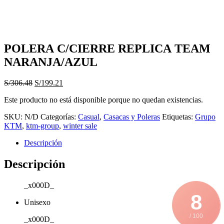
POLERA C/CIERRE REPLICA TEAM
NARANJA/AZUL
El
El
S/
306.48
S/
199.21
precio
precio
Este producto no está disponible porque no quedan existencias.
original
actual
era:
es:
SKU:
N/D
Categorías:
Casual
,
Casacas y Poleras
Etiquetas:
Grupo
S/306.48.
S/199.21.
KTM
,
ktm-group
,
winter sale
Descripción
Descripción
_x000D_
8
Unisexo
/ 100
_x000D_