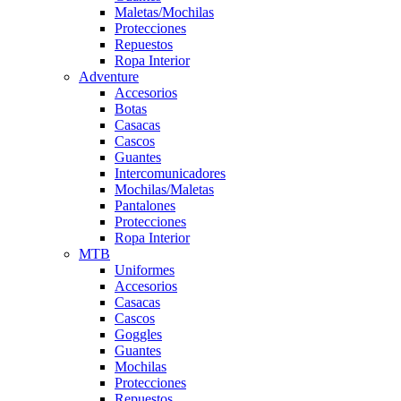
Maletas/Mochilas
Protecciones
Repuestos
Ropa Interior
Adventure
Accesorios
Botas
Casacas
Cascos
Guantes
Intercomunicadores
Mochilas/Maletas
Pantalones
Protecciones
Ropa Interior
MTB
Uniformes
Accesorios
Casacas
Cascos
Goggles
Guantes
Mochilas
Protecciones
Repuestos