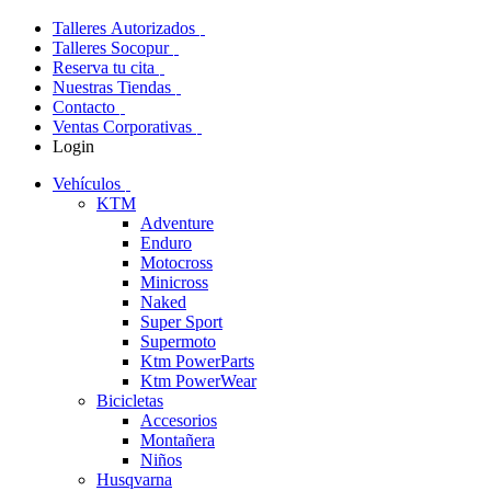
Talleres Autorizados
Talleres Socopur
Reserva tu cita
Nuestras Tiendas
Contacto
Ventas Corporativas
Login
Vehículos
KTM
Adventure
Enduro
Motocross
Minicross
Naked
Super Sport
Supermoto
Ktm PowerParts
Ktm PowerWear
Bicicletas
Accesorios
Montañera
Niños
Husqvarna