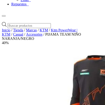
Repuestos
Búsqueda
de
Inicio
/
Tienda
/
Marcas
/
KTM
/
Ktm PowerWear |
productos
KTM
/
Casual
/
Accesorios
/ PIJAMA TEAM NIÑO
NARANJA/NEGRO
40%
Zoom