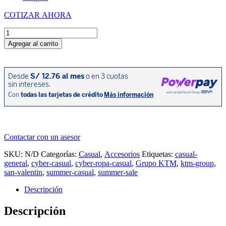
COTIZAR AHORA
PIJAMA
TEAM
Agregar al carrito
NIÑO
NARANJA/NEGRO
cantidad
Contactar con un asesor
SKU:
N/D
Categorías:
Casual
,
Accesorios
Etiquetas:
casual-
general
,
cyber-casual
,
cyber-ropa-casual
,
Grupo KTM
,
ktm-group
,
san-valentin
,
summer-casual
,
summer-sale
Descripción
Descripción