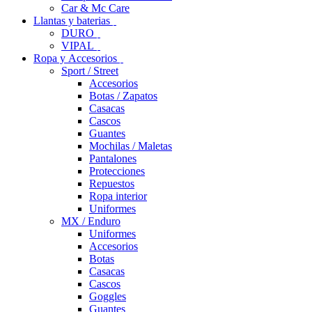
Car & Mc Care
Llantas y baterias
DURO
VIPAL
Ropa y Accesorios
Sport / Street
Accesorios
Botas / Zapatos
Casacas
Cascos
Guantes
Mochilas / Maletas
Pantalones
Protecciones
Repuestos
Ropa interior
Uniformes
MX / Enduro
Uniformes
Accesorios
Botas
Casacas
Cascos
Goggles
Guantes