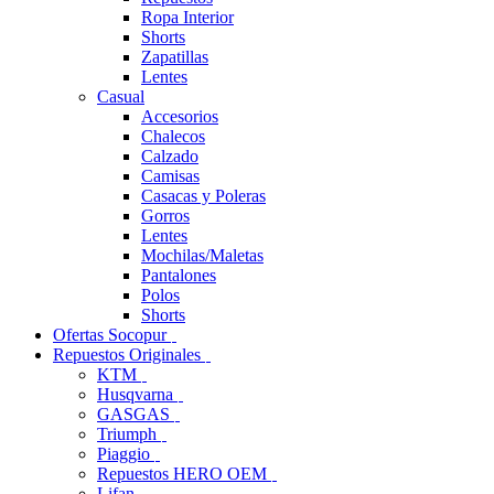
Ropa Interior
Shorts
Zapatillas
Lentes
Casual
Accesorios
Chalecos
Calzado
Camisas
Casacas y Poleras
Gorros
Lentes
Mochilas/Maletas
Pantalones
Polos
Shorts
Ofertas Socopur
Repuestos Originales
KTM
Husqvarna
GASGAS
Triumph
Piaggio
Repuestos HERO OEM
Lifan