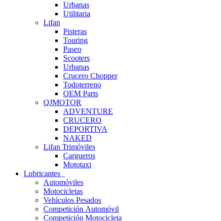
Urbanas
Utilitaria
Lifan
Pisteras
Touring
Paseo
Scooters
Urbanas
Crucero Chopper
Todoterreno
OEM Parts
QJMOTOR
ADVENTURE
CRUCERO
DEPORTIVA
NAKED
Lifan Trimóviles
Cargueros
Mototaxi
Lubricantes
Automóviles
Motocicletas
Vehículos Pesados
Competición Automóvil
Competición Motocicleta