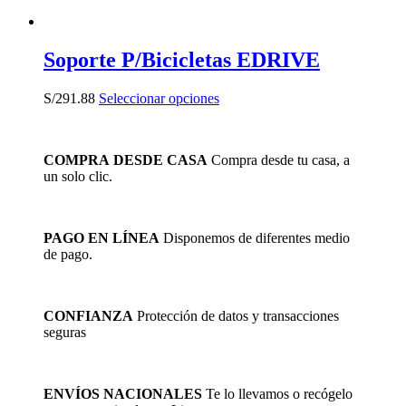
Soporte P/Bicicletas EDRIVE
Este
S/
291.88
Seleccionar opciones
producto
tiene
múltiples
COMPRA DESDE CASA
Compra desde tu casa, a
variantes.
un solo clic.
Las
opciones
se
pueden
PAGO EN LÍNEA
Disponemos de diferentes medio
elegir
de pago.
en
la
página
de
CONFIANZA
Protección de datos y transacciones
producto
seguras
ENVÍOS NACIONALES
Te lo llevamos o recógelo