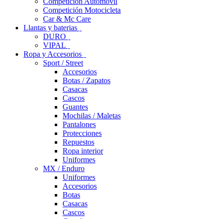
Competición Automóvil
Competición Motocicleta
Car & Mc Care
Llantas y baterias
DURO
VIPAL
Ropa y Accesorios
Sport / Street
Accesorios
Botas / Zapatos
Casacas
Cascos
Guantes
Mochilas / Maletas
Pantalones
Protecciones
Repuestos
Ropa interior
Uniformes
MX / Enduro
Uniformes
Accesorios
Botas
Casacas
Cascos