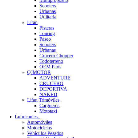
Multipropósito
Scooters
Urbanas
Utilitaria
Lifan
Pisteras
Touring
Paseo
Scooters
Urbanas
Crucero Chopper
Todoterreno
OEM Parts
QJMOTOR
ADVENTURE
CRUCERO
DEPORTIVA
NAKED
Lifan Trimóviles
Cargueros
Mototaxi
Lubricantes
Automóviles
Motocicletas
Vehículos Pesados