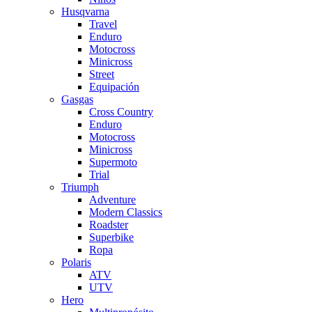
Husqvarna
Travel
Enduro
Motocross
Minicross
Street
Equipación
Gasgas
Cross Country
Enduro
Motocross
Minicross
Supermoto
Trial
Triumph
Adventure
Modern Classics
Roadster
Superbike
Ropa
Polaris
ATV
UTV
Hero