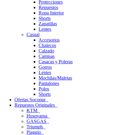
Protecciones
Repuestos
Ropa Interior
Shorts
Zapatillas
Lentes
Casual
Accesorios
Chalecos
Calzado
Camisas
Casacas y Poleras
Gorros
Lentes
Mochilas/Maletas
Pantalones
Polos
Shorts
Ofertas Socopur
Repuestos Originales
KTM
Husqvarna
GASGAS
Triumph
Piaggio