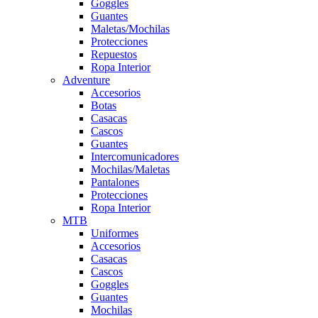
Goggles
Guantes
Maletas/Mochilas
Protecciones
Repuestos
Ropa Interior
Adventure
Accesorios
Botas
Casacas
Cascos
Guantes
Intercomunicadores
Mochilas/Maletas
Pantalones
Protecciones
Ropa Interior
MTB
Uniformes
Accesorios
Casacas
Cascos
Goggles
Guantes
Mochilas