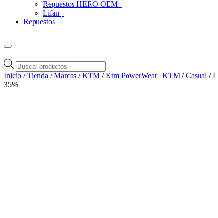
Repuestos HERO OEM
Lifan
Repuestos
Búsqueda
de
Inicio
/
Tienda
/
Marcas
/
KTM
/
Ktm PowerWear | KTM
/
Casual
/
L
productos
35%
Zoom