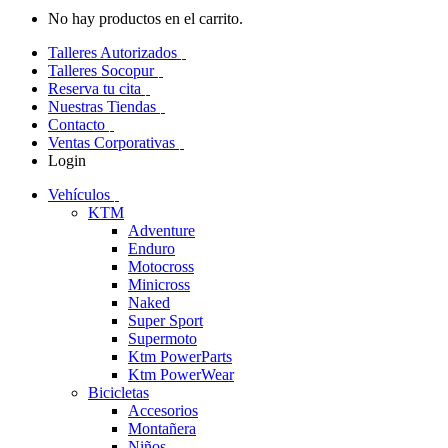
No hay productos en el carrito.
Talleres Autorizados
Talleres Socopur
Reserva tu cita
Nuestras Tiendas
Contacto
Ventas Corporativas
Login
Vehículos
KTM
Adventure
Enduro
Motocross
Minicross
Naked
Super Sport
Supermoto
Ktm PowerParts
Ktm PowerWear
Bicicletas
Accesorios
Montañera
Niños