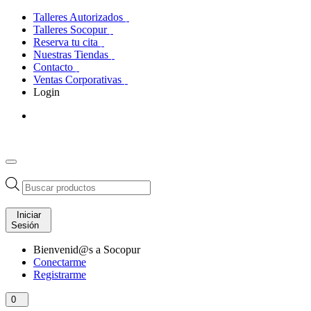
Talleres Autorizados
Talleres Socopur
Reserva tu cita
Nuestras Tiendas
Contacto
Ventas Corporativas
Login
Búsqueda
de
productos
Iniciar
Sesión
Bienvenid@s a Socopur
Conectarme
Registrarme
0