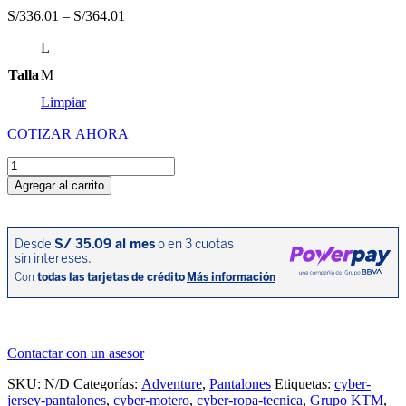
S/
336.01
–
S/
364.01
L
Talla
M
Limpiar
COTIZAR AHORA
PANTALON
GRAVITY-
Agregar al carrito
FX
REPLICA
NARANJA/AZUL/NEGRO
cantidad
Contactar con un asesor
SKU:
N/D
Categorías:
Adventure
,
Pantalones
Etiquetas:
cyber-
jersey-pantalones
,
cyber-motero
,
cyber-ropa-tecnica
,
Grupo KTM
,