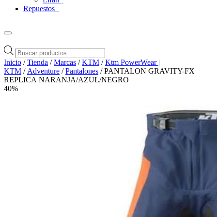
Repuestos
Búsqueda
de
Inicio
/
Tienda
/
Marcas
/
KTM
/
Ktm PowerWear |
productos
KTM
/
Adventure
/
Pantalones
/ PANTALON GRAVITY-FX
REPLICA NARANJA/AZUL/NEGRO
40%
Zoom