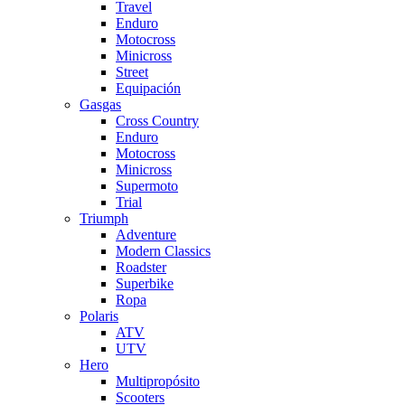
Travel
Enduro
Motocross
Minicross
Street
Equipación
Gasgas
Cross Country
Enduro
Motocross
Minicross
Supermoto
Trial
Triumph
Adventure
Modern Classics
Roadster
Superbike
Ropa
Polaris
ATV
UTV
Hero
Multipropósito
Scooters