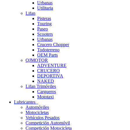
Urbanas
Utilitaria
Lifan
Pisteras
Touring
Paseo
Scooters
Urbanas
Crucero Chopper
Todoterreno
OEM Parts
QJMOTOR
ADVENTURE
CRUCERO
DEPORTIVA
NAKED
Lifan Trimóviles
Cargueros
Mototaxi
Lubricantes
Automóviles
Motocicletas
Vehículos Pesados
Competición Automóvil
Competición Motocicleta