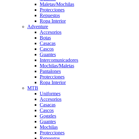
Maletas/Mochilas
Protecciones
Repuestos
Ropa Interior
Adventure
Accesorios
Botas
Casacas
Cascos
Guantes
Intercomunicadores
Mochilas/Maletas
Pantalones
Protecciones
Ropa Interior
MTB
Uniformes
Accesorios
Casacas
Cascos
Goggles
Guantes
Mochilas
Protecciones
Repuestos