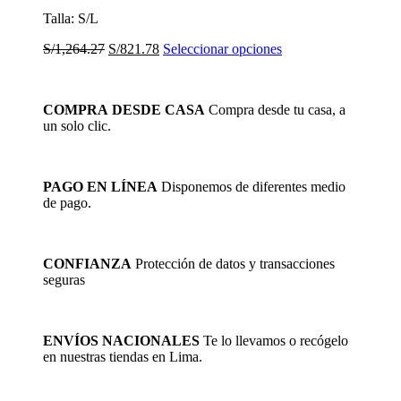
Talla: S/L
El
El
Este
S/
1,264.27
S/
821.78
Seleccionar opciones
precio
precio
producto
original
actual
tiene
era:
es:
múltiples
COMPRA DESDE CASA
Compra desde tu casa, a
S/1,264.27.
S/821.78.
variantes.
un solo clic.
Las
opciones
se
pueden
PAGO EN LÍNEA
Disponemos de diferentes medio
elegir
de pago.
en
la
página
de
CONFIANZA
Protección de datos y transacciones
producto
seguras
ENVÍOS NACIONALES
Te lo llevamos o recógelo
en nuestras tiendas en Lima.