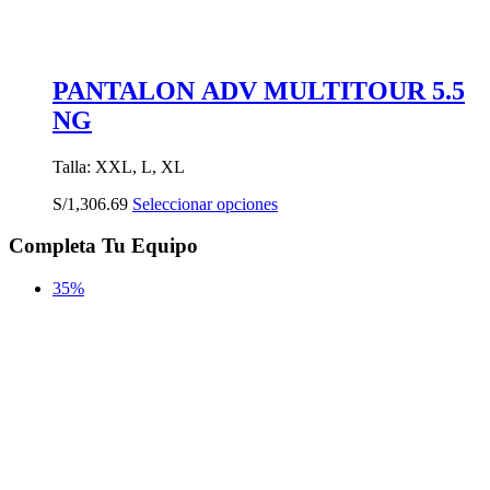
PANTALON ADV MULTITOUR 5.5
NG
Talla: XXL, L, XL
Este
S/
1,306.69
Seleccionar opciones
producto
tiene
Completa Tu Equipo
múltiples
variantes.
35%
Las
opciones
se
pueden
elegir
en
la
página
de
producto