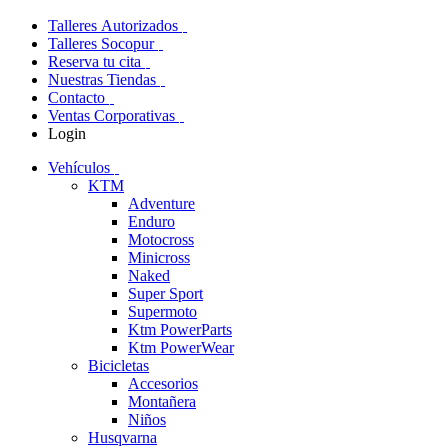
Talleres Autorizados
Talleres Socopur
Reserva tu cita
Nuestras Tiendas
Contacto
Ventas Corporativas
Login
Vehículos
KTM
Adventure
Enduro
Motocross
Minicross
Naked
Super Sport
Supermoto
Ktm PowerParts
Ktm PowerWear
Bicicletas
Accesorios
Montañera
Niños
Husqvarna