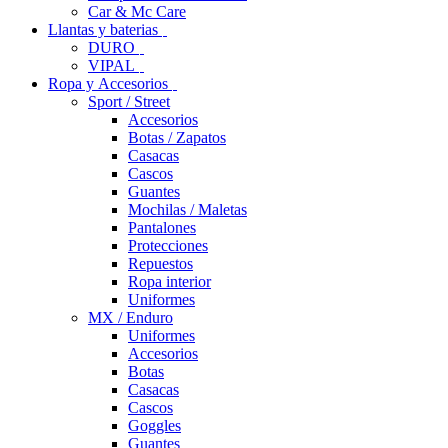
Car & Mc Care
Llantas y baterias
DURO
VIPAL
Ropa y Accesorios
Sport / Street
Accesorios
Botas / Zapatos
Casacas
Cascos
Guantes
Mochilas / Maletas
Pantalones
Protecciones
Repuestos
Ropa interior
Uniformes
MX / Enduro
Uniformes
Accesorios
Botas
Casacas
Cascos
Goggles
Guantes