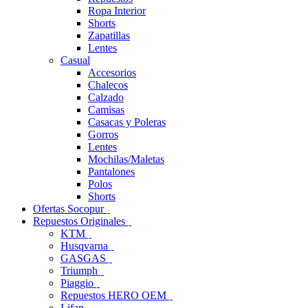
Ropa Interior
Shorts
Zapatillas
Lentes
Casual
Accesorios
Chalecos
Calzado
Camisas
Casacas y Poleras
Gorros
Lentes
Mochilas/Maletas
Pantalones
Polos
Shorts
Ofertas Socopur
Repuestos Originales
KTM
Husqvarna
GASGAS
Triumph
Piaggio
Repuestos HERO OEM
Lifan