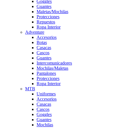
Goggles
Guantes
Maletas/Mochilas
Protecciones
Repuestos
Ropa Interior
Adventure
Accesorios
Botas
Casacas
Cascos
Guantes
Intercomunicadores
Mochilas/Maletas
Pantalones
Protecciones
Ropa Interior
MTB
Uniformes
Accesorios
Casacas
Cascos
Goggles
Guantes
Mochilas