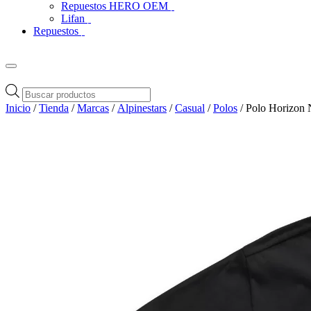
Repuestos HERO OEM
Lifan
Repuestos
Búsqueda
de
Inicio
/
Tienda
/
Marcas
/
Alpinestars
/
Casual
/
Polos
/ Polo Horizon 
productos
Zoom