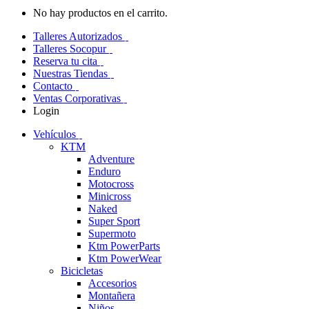
No hay productos en el carrito.
Talleres Autorizados
Talleres Socopur
Reserva tu cita
Nuestras Tiendas
Contacto
Ventas Corporativas
Login
Vehículos
KTM
Adventure
Enduro
Motocross
Minicross
Naked
Super Sport
Supermoto
Ktm PowerParts
Ktm PowerWear
Bicicletas
Accesorios
Montañera
Niños