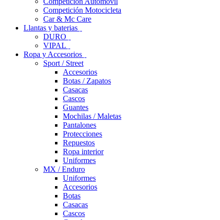
Competición Automóvil
Competición Motocicleta
Car & Mc Care
Llantas y baterias
DURO
VIPAL
Ropa y Accesorios
Sport / Street
Accesorios
Botas / Zapatos
Casacas
Cascos
Guantes
Mochilas / Maletas
Pantalones
Protecciones
Repuestos
Ropa interior
Uniformes
MX / Enduro
Uniformes
Accesorios
Botas
Casacas
Cascos