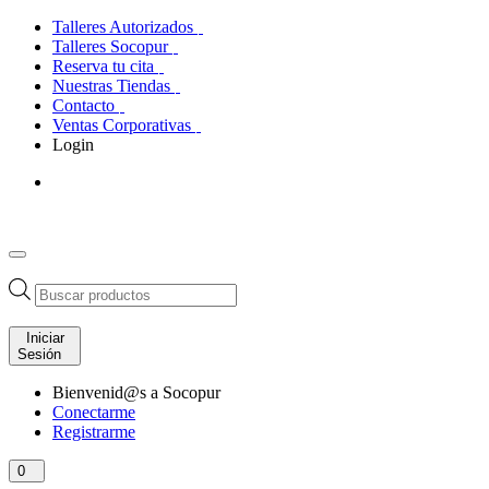
Talleres Autorizados
Talleres Socopur
Reserva tu cita
Nuestras Tiendas
Contacto
Ventas Corporativas
Login
Búsqueda
de
productos
Iniciar
Sesión
Bienvenid@s a Socopur
Conectarme
Registrarme
0