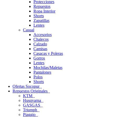
Protecciones
Repuestos
Ropa Interior
Shorts
Zapatillas
Lentes
Casual
Accesorios
Chalecos
Calzado
Camisas
Casacas y Poleras
Gorros
Lentes
Mochilas/Maletas
Pantalones
Polos
Shorts
Ofertas Socopur
Repuestos Originales
KTM
Husqvarna
GASGAS
Triumph
Piaggio