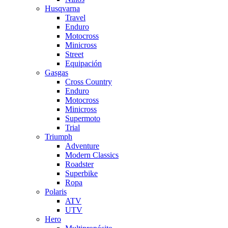
Husqvarna
Travel
Enduro
Motocross
Minicross
Street
Equipación
Gasgas
Cross Country
Enduro
Motocross
Minicross
Supermoto
Trial
Triumph
Adventure
Modern Classics
Roadster
Superbike
Ropa
Polaris
ATV
UTV
Hero