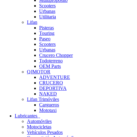
Multipropósito
Scooters
Urbanas
Utilitaria
Lifan
Pisteras
Touring
Paseo
Scooters
Urbanas
Crucero Chopper
Todoterreno
OEM Parts
QJMOTOR
ADVENTURE
CRUCERO
DEPORTIVA
NAKED
Lifan Trimóviles
Cargueros
Mototaxi
Lubricantes
Automóviles
Motocicletas
Vehículos Pesados