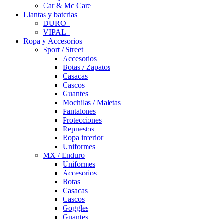
Car & Mc Care
Llantas y baterias
DURO
VIPAL
Ropa y Accesorios
Sport / Street
Accesorios
Botas / Zapatos
Casacas
Cascos
Guantes
Mochilas / Maletas
Pantalones
Protecciones
Repuestos
Ropa interior
Uniformes
MX / Enduro
Uniformes
Accesorios
Botas
Casacas
Cascos
Goggles
Guantes