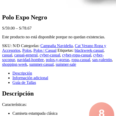
Polo Expo Negro
S/
59.00
–
S/
78.67
Este producto no está disponible porque no quedan existencias.
SKU:
N/D
Categorías:
Campaña Navideña
,
Cat Verano Ropa y
Accesorios
,
Polos
,
Polos | Casual
Etiquetas:
blackweek-casual
,
casual
,
casual-general
,
cyber-casual
,
cyber-ropa-casual
,
cyber-
socopur
,
navidad-hombre
,
polos-y-gorras
,
ropa-casual
,
san-valentin
,
shopping-week
,
summer-casual
,
summer-sale
Descripción
Información adicional
Guía de Tallas
Descripción
Características:
8
Camiseta estampada clásica