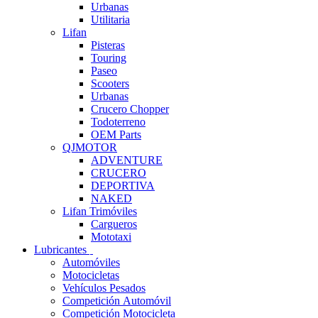
Urbanas
Utilitaria
Lifan
Pisteras
Touring
Paseo
Scooters
Urbanas
Crucero Chopper
Todoterreno
OEM Parts
QJMOTOR
ADVENTURE
CRUCERO
DEPORTIVA
NAKED
Lifan Trimóviles
Cargueros
Mototaxi
Lubricantes
Automóviles
Motocicletas
Vehículos Pesados
Competición Automóvil
Competición Motocicleta