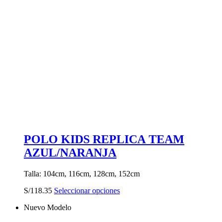
POLO KIDS REPLICA TEAM
AZUL/NARANJA
Talla: 104cm, 116cm, 128cm, 152cm
Este
S/
118.35
Seleccionar opciones
producto
Nuevo Modelo
tiene
múltiples