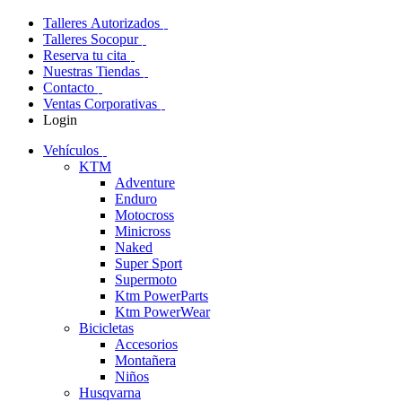
Talleres Autorizados
Talleres Socopur
Reserva tu cita
Nuestras Tiendas
Contacto
Ventas Corporativas
Login
Vehículos
KTM
Adventure
Enduro
Motocross
Minicross
Naked
Super Sport
Supermoto
Ktm PowerParts
Ktm PowerWear
Bicicletas
Accesorios
Montañera
Niños
Husqvarna