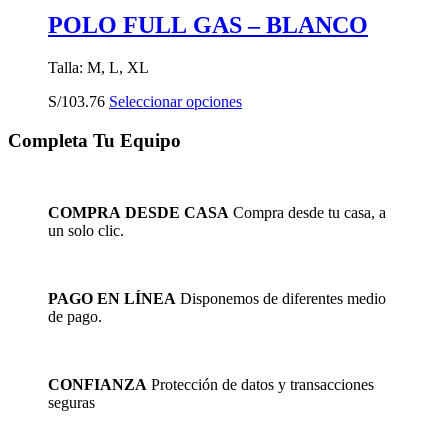
POLO FULL GAS – BLANCO
Talla: M, L, XL
Este
S/
103.76
Seleccionar opciones
producto
tiene
Completa Tu Equipo
múltiples
variantes.
Las
opciones
COMPRA DESDE CASA
Compra desde tu casa, a
se
un solo clic.
pueden
elegir
en
la
PAGO EN LÍNEA
Disponemos de diferentes medio
página
de pago.
de
producto
CONFIANZA
Protección de datos y transacciones
seguras