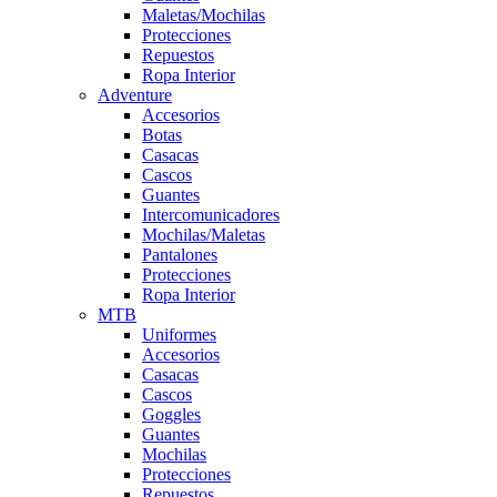
Maletas/Mochilas
Protecciones
Repuestos
Ropa Interior
Adventure
Accesorios
Botas
Casacas
Cascos
Guantes
Intercomunicadores
Mochilas/Maletas
Pantalones
Protecciones
Ropa Interior
MTB
Uniformes
Accesorios
Casacas
Cascos
Goggles
Guantes
Mochilas
Protecciones
Repuestos