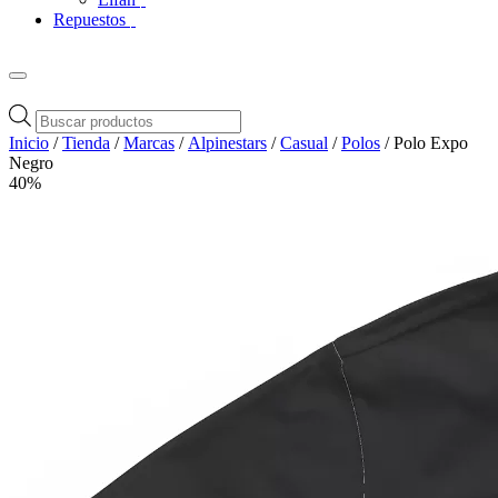
Repuestos
Búsqueda
de
Inicio
/
Tienda
/
Marcas
/
Alpinestars
/
Casual
/
Polos
/ Polo Expo
productos
Negro
40%
Zoom