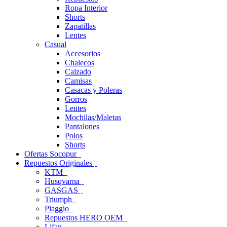
Ropa Interior
Shorts
Zapatillas
Lentes
Casual
Accesorios
Chalecos
Calzado
Camisas
Casacas y Poleras
Gorros
Lentes
Mochilas/Maletas
Pantalones
Polos
Shorts
Ofertas Socopur
Repuestos Originales
KTM
Husqvarna
GASGAS
Triumph
Piaggio
Repuestos HERO OEM
Lifan