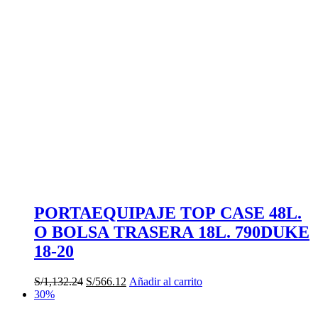
era:
es:
S/482.29.
S/241.14.
PORTAEQUIPAJE TOP CASE 48L.
O BOLSA TRASERA 18L. 790DUKE
18-20
El
El
S/
1,132.24
S/
566.12
Añadir al carrito
precio
precio
30%
original
actual