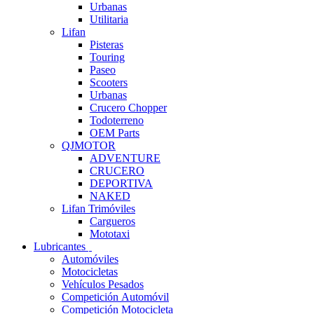
Urbanas
Utilitaria
Lifan
Pisteras
Touring
Paseo
Scooters
Urbanas
Crucero Chopper
Todoterreno
OEM Parts
QJMOTOR
ADVENTURE
CRUCERO
DEPORTIVA
NAKED
Lifan Trimóviles
Cargueros
Mototaxi
Lubricantes
Automóviles
Motocicletas
Vehículos Pesados
Competición Automóvil
Competición Motocicleta