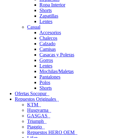
Ropa Interior
Shorts
Zapatillas
Lentes
Casual
Accesorios
Chalecos
Calzado
Camisas
Casacas y Poleras
Gorros
Lentes
Mochilas/Maletas
Pantalones
Polos
Shorts
Ofertas Socopur
Repuestos Originales
KTM
Husqvarna
GASGAS
Triumph
Piaggio
Repuestos HERO OEM
Lifan