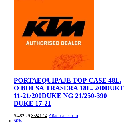
PORTAEQUIPAJE TOP CASE 48L.
O BOLSA TRASERA 18L. 200DUKE
11-21/200DUKE NG 21/250-390
DUKE 17-21
El
El
S/
482.29
S/
241.14
Añadir al carrito
precio
precio
50%
original
actual