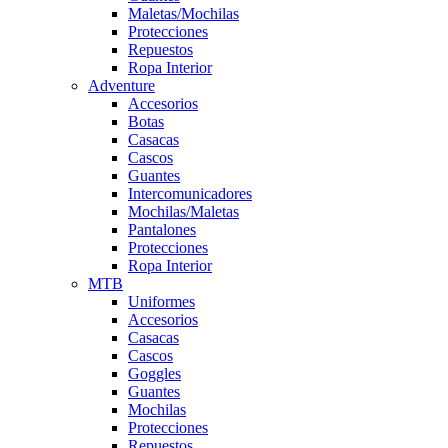
Maletas/Mochilas
Protecciones
Repuestos
Ropa Interior
Adventure
Accesorios
Botas
Casacas
Cascos
Guantes
Intercomunicadores
Mochilas/Maletas
Pantalones
Protecciones
Ropa Interior
MTB
Uniformes
Accesorios
Casacas
Cascos
Goggles
Guantes
Mochilas
Protecciones
Repuestos