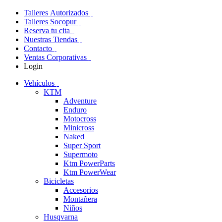
Talleres Autorizados
Talleres Socopur
Reserva tu cita
Nuestras Tiendas
Contacto
Ventas Corporativas
Login
Vehículos
KTM
Adventure
Enduro
Motocross
Minicross
Naked
Super Sport
Supermoto
Ktm PowerParts
Ktm PowerWear
Bicicletas
Accesorios
Montañera
Niños
Husqvarna