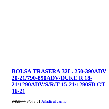
era:
es:
S/1,132.24.
S/566.12.
BOLSA TRASERA 32L. 250-390ADV
20-21/790-890ADV/DUKE R 18-
21/1290ADV/S/R/T 15-21/1290SD GT
16-21
El
El
S/
826.44
S/
578.51
Añadir al carrito
precio
precio