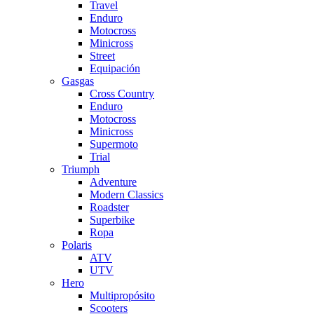
Travel
Enduro
Motocross
Minicross
Street
Equipación
Gasgas
Cross Country
Enduro
Motocross
Minicross
Supermoto
Trial
Triumph
Adventure
Modern Classics
Roadster
Superbike
Ropa
Polaris
ATV
UTV
Hero
Multipropósito
Scooters