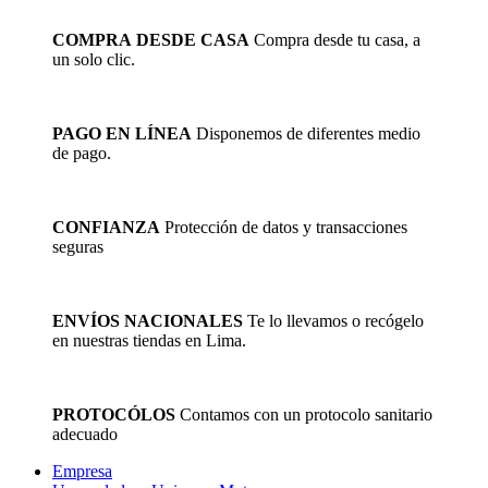
original
actual
era:
es:
COMPRA DESDE CASA
Compra desde tu casa, a
S/826.44.
S/578.51.
un solo clic.
PAGO EN LÍNEA
Disponemos de diferentes medio
de pago.
CONFIANZA
Protección de datos y transacciones
seguras
ENVÍOS NACIONALES
Te lo llevamos o recógelo
en nuestras tiendas en Lima.
PROTOCÓLOS
Contamos con un protocolo sanitario
adecuado
Empresa