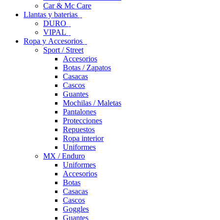
Car & Mc Care
Llantas y baterias
DURO
VIPAL
Ropa y Accesorios
Sport / Street
Accesorios
Botas / Zapatos
Casacas
Cascos
Guantes
Mochilas / Maletas
Pantalones
Protecciones
Repuestos
Ropa interior
Uniformes
MX / Enduro
Uniformes
Accesorios
Botas
Casacas
Cascos
Goggles
Guantes