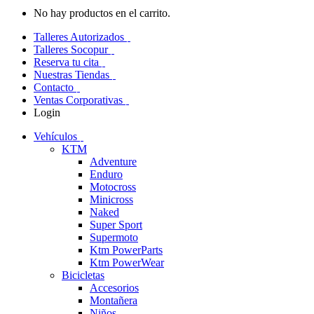
No hay productos en el carrito.
Talleres Autorizados
Talleres Socopur
Reserva tu cita
Nuestras Tiendas
Contacto
Ventas Corporativas
Login
Vehículos
KTM
Adventure
Enduro
Motocross
Minicross
Naked
Super Sport
Supermoto
Ktm PowerParts
Ktm PowerWear
Bicicletas
Accesorios
Montañera
Niños