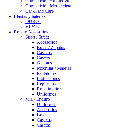
Competición Automóvil
Competición Motocicleta
Car & Mc Care
Llantas y baterias
DURO
VIPAL
Ropa y Accesorios
Sport / Street
Accesorios
Botas / Zapatos
Casacas
Cascos
Guantes
Mochilas / Maletas
Pantalones
Protecciones
Repuestos
Ropa interior
Uniformes
MX / Enduro
Uniformes
Accesorios
Botas
Casacas
Cascos