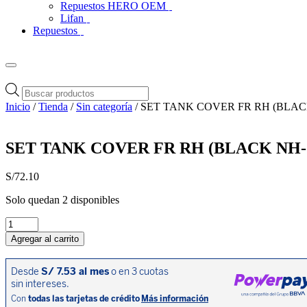
Repuestos HERO OEM
Lifan
Repuestos
Búsqueda
de
Inicio
/
Tienda
/
Sin categoría
/ SET TANK COVER FR RH (BLAC
productos
SET TANK COVER FR RH (BLACK NH-
S/
72.10
Solo quedan 2 disponibles
SET
TANK
Agregar al carrito
COVER
FR
RH
(BLACK
NH-