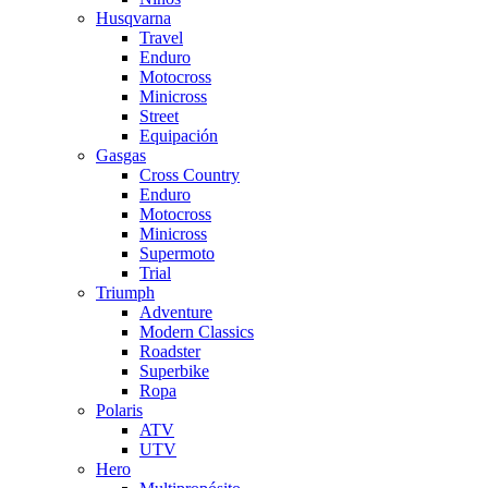
Husqvarna
Travel
Enduro
Motocross
Minicross
Street
Equipación
Gasgas
Cross Country
Enduro
Motocross
Minicross
Supermoto
Trial
Triumph
Adventure
Modern Classics
Roadster
Superbike
Ropa
Polaris
ATV
UTV
Hero