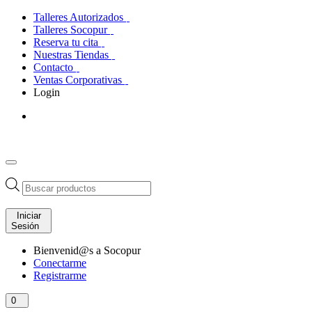
Talleres Autorizados
Talleres Socopur
Reserva tu cita
Nuestras Tiendas
Contacto
Ventas Corporativas
Login
Búsqueda
de
productos
Iniciar
Sesión
Bienvenid@s a Socopur
Conectarme
Registrarme
0