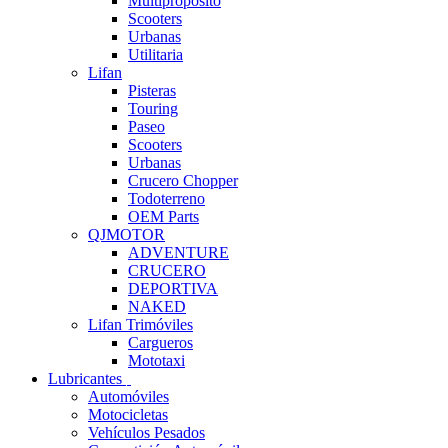
Multipropósito
Scooters
Urbanas
Utilitaria
Lifan
Pisteras
Touring
Paseo
Scooters
Urbanas
Crucero Chopper
Todoterreno
OEM Parts
QJMOTOR
ADVENTURE
CRUCERO
DEPORTIVA
NAKED
Lifan Trimóviles
Cargueros
Mototaxi
Lubricantes
Automóviles
Motocicletas
Vehículos Pesados