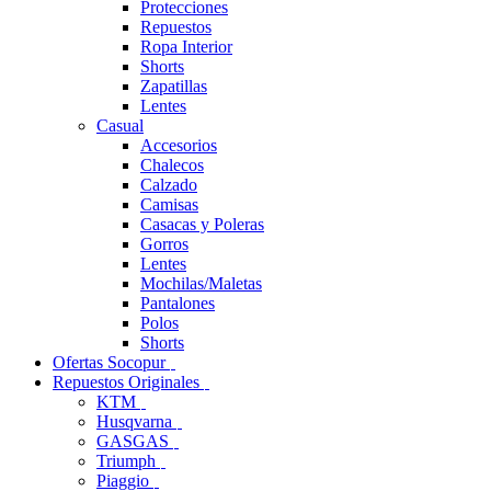
Protecciones
Repuestos
Ropa Interior
Shorts
Zapatillas
Lentes
Casual
Accesorios
Chalecos
Calzado
Camisas
Casacas y Poleras
Gorros
Lentes
Mochilas/Maletas
Pantalones
Polos
Shorts
Ofertas Socopur
Repuestos Originales
KTM
Husqvarna
GASGAS
Triumph
Piaggio