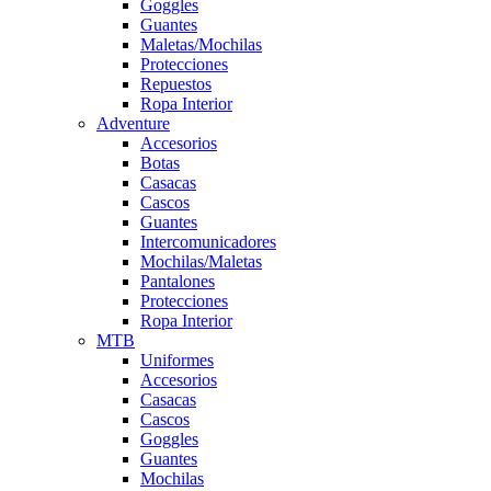
Goggles
Guantes
Maletas/Mochilas
Protecciones
Repuestos
Ropa Interior
Adventure
Accesorios
Botas
Casacas
Cascos
Guantes
Intercomunicadores
Mochilas/Maletas
Pantalones
Protecciones
Ropa Interior
MTB
Uniformes
Accesorios
Casacas
Cascos
Goggles
Guantes
Mochilas