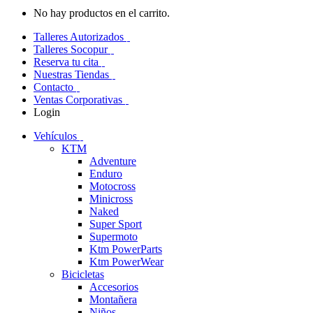
No hay productos en el carrito.
Talleres Autorizados
Talleres Socopur
Reserva tu cita
Nuestras Tiendas
Contacto
Ventas Corporativas
Login
Vehículos
KTM
Adventure
Enduro
Motocross
Minicross
Naked
Super Sport
Supermoto
Ktm PowerParts
Ktm PowerWear
Bicicletas
Accesorios
Montañera
Niños