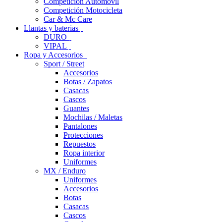
Competición Automóvil
Competición Motocicleta
Car & Mc Care
Llantas y baterias
DURO
VIPAL
Ropa y Accesorios
Sport / Street
Accesorios
Botas / Zapatos
Casacas
Cascos
Guantes
Mochilas / Maletas
Pantalones
Protecciones
Repuestos
Ropa interior
Uniformes
MX / Enduro
Uniformes
Accesorios
Botas
Casacas
Cascos