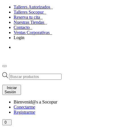
Talleres Autorizados
Talleres Socopur
Reserva tu cita
Nuestras Tiendas
Contacto
Ventas Corporativas
Login
Búsqueda
de
productos
Iniciar
Sesión
Bienvenid@s a Socopur
Conectarme
Registrarme
0