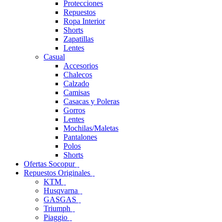
Protecciones
Repuestos
Ropa Interior
Shorts
Zapatillas
Lentes
Casual
Accesorios
Chalecos
Calzado
Camisas
Casacas y Poleras
Gorros
Lentes
Mochilas/Maletas
Pantalones
Polos
Shorts
Ofertas Socopur
Repuestos Originales
KTM
Husqvarna
GASGAS
Triumph
Piaggio