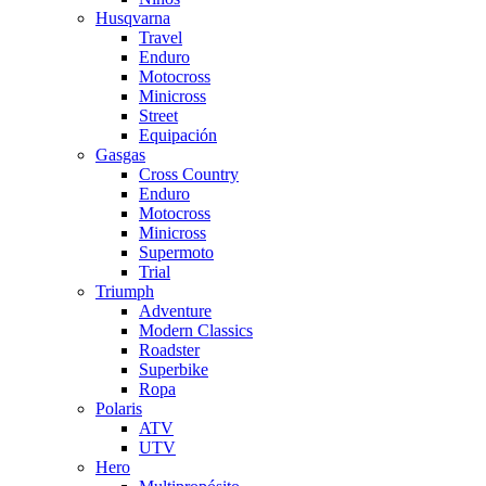
Husqvarna
Travel
Enduro
Motocross
Minicross
Street
Equipación
Gasgas
Cross Country
Enduro
Motocross
Minicross
Supermoto
Trial
Triumph
Adventure
Modern Classics
Roadster
Superbike
Ropa
Polaris
ATV
UTV
Hero