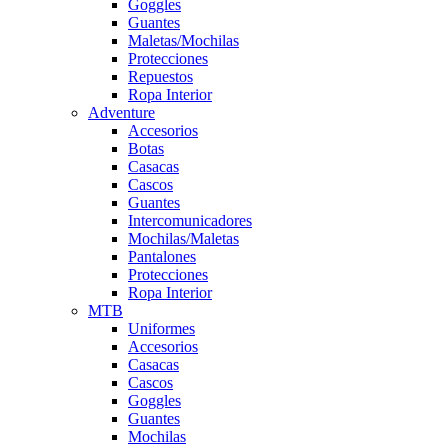
Goggles
Guantes
Maletas/Mochilas
Protecciones
Repuestos
Ropa Interior
Adventure
Accesorios
Botas
Casacas
Cascos
Guantes
Intercomunicadores
Mochilas/Maletas
Pantalones
Protecciones
Ropa Interior
MTB
Uniformes
Accesorios
Casacas
Cascos
Goggles
Guantes
Mochilas