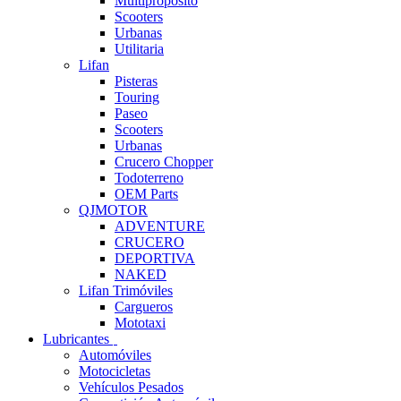
Multipropósito
Scooters
Urbanas
Utilitaria
Lifan
Pisteras
Touring
Paseo
Scooters
Urbanas
Crucero Chopper
Todoterreno
OEM Parts
QJMOTOR
ADVENTURE
CRUCERO
DEPORTIVA
NAKED
Lifan Trimóviles
Cargueros
Mototaxi
Lubricantes
Automóviles
Motocicletas
Vehículos Pesados