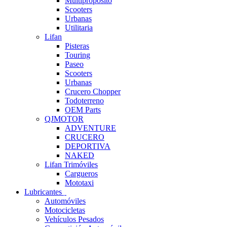
Multipropósito
Scooters
Urbanas
Utilitaria
Lifan
Pisteras
Touring
Paseo
Scooters
Urbanas
Crucero Chopper
Todoterreno
OEM Parts
QJMOTOR
ADVENTURE
CRUCERO
DEPORTIVA
NAKED
Lifan Trimóviles
Cargueros
Mototaxi
Lubricantes
Automóviles
Motocicletas
Vehículos Pesados