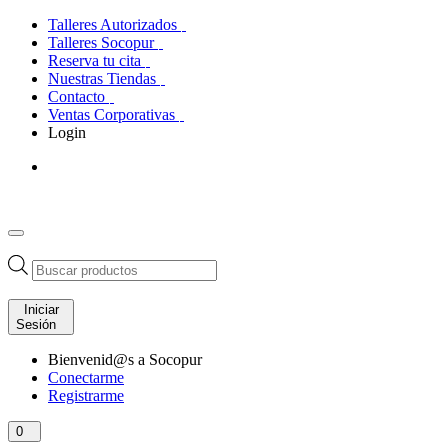
Talleres Autorizados
Talleres Socopur
Reserva tu cita
Nuestras Tiendas
Contacto
Ventas Corporativas
Login
Búsqueda
de
productos
Iniciar
Sesión
Bienvenid@s a Socopur
Conectarme
Registrarme
0