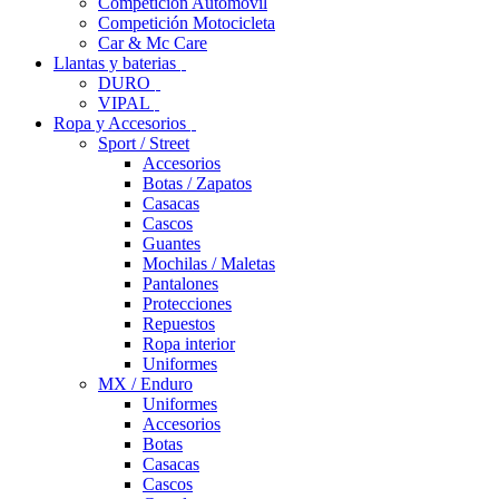
Competición Automóvil
Competición Motocicleta
Car & Mc Care
Llantas y baterias
DURO
VIPAL
Ropa y Accesorios
Sport / Street
Accesorios
Botas / Zapatos
Casacas
Cascos
Guantes
Mochilas / Maletas
Pantalones
Protecciones
Repuestos
Ropa interior
Uniformes
MX / Enduro
Uniformes
Accesorios
Botas
Casacas
Cascos