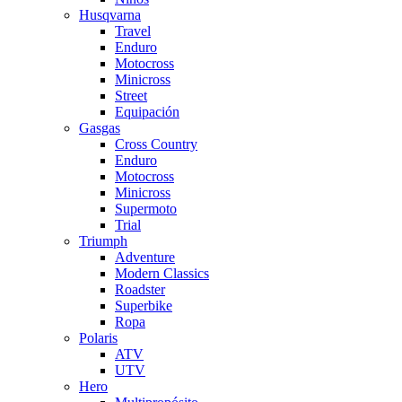
Husqvarna
Travel
Enduro
Motocross
Minicross
Street
Equipación
Gasgas
Cross Country
Enduro
Motocross
Minicross
Supermoto
Trial
Triumph
Adventure
Modern Classics
Roadster
Superbike
Ropa
Polaris
ATV
UTV
Hero