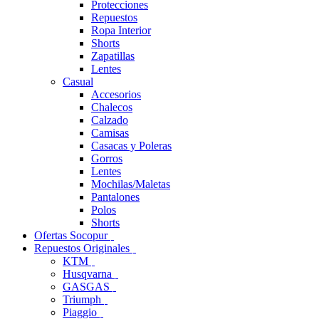
Protecciones
Repuestos
Ropa Interior
Shorts
Zapatillas
Lentes
Casual
Accesorios
Chalecos
Calzado
Camisas
Casacas y Poleras
Gorros
Lentes
Mochilas/Maletas
Pantalones
Polos
Shorts
Ofertas Socopur
Repuestos Originales
KTM
Husqvarna
GASGAS
Triumph
Piaggio