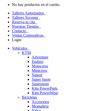
No hay productos en el carrito.
Talleres Autorizados
Talleres Socopur
Reserva tu cita
Nuestras Tiendas
Contacto
Ventas Corporativas
Login
Vehículos
KTM
Adventure
Enduro
Motocross
Minicross
Naked
Super Sport
Supermoto
Ktm PowerParts
Ktm PowerWear
Bicicletas
Accesorios
Montañera
Niños