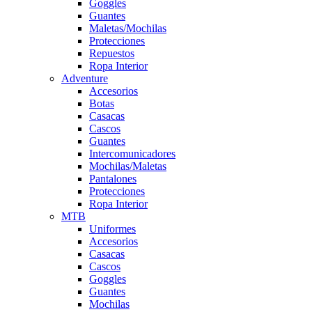
Goggles
Guantes
Maletas/Mochilas
Protecciones
Repuestos
Ropa Interior
Adventure
Accesorios
Botas
Casacas
Cascos
Guantes
Intercomunicadores
Mochilas/Maletas
Pantalones
Protecciones
Ropa Interior
MTB
Uniformes
Accesorios
Casacas
Cascos
Goggles
Guantes
Mochilas