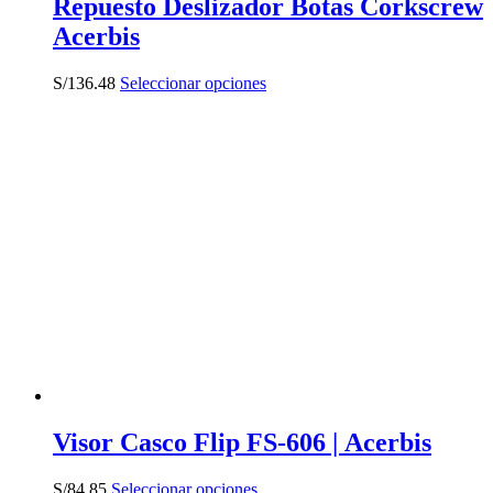
Repuesto Deslizador Botas Corkscrew
Acerbis
Este
S/
136.48
Seleccionar opciones
producto
tiene
múltiples
variantes.
Las
opciones
se
pueden
elegir
en
la
página
de
producto
Visor Casco Flip FS-606 | Acerbis
Este
S/
84.85
Seleccionar opciones