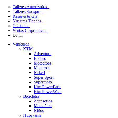
Talleres Autorizados
Talleres Socopur
Reserva tu cita
Nuestras Tiendas
Contacto
Ventas Corporativas
Login
Vehículos
KTM
Adventure
Enduro
Motocross
Minicross
Naked
Super Sport
Supermoto
Ktm PowerParts
Ktm PowerWear
Bicicletas
Accesorios
Montañera
Niños
Husqvarna