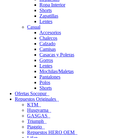
Ropa Interior
Shorts
Zapatillas
Lentes
Casual
Accesorios
Chalecos
Calzado
Camisas
Casacas y Poleras
Gorros
Lentes
Mochilas/Maletas
Pantalones
Polos
Shorts
Ofertas Socopur
Repuestos Originales
KTM
Husqvarna
GASGAS
Triumph
Piaggio
Repuestos HERO OEM
Lifan