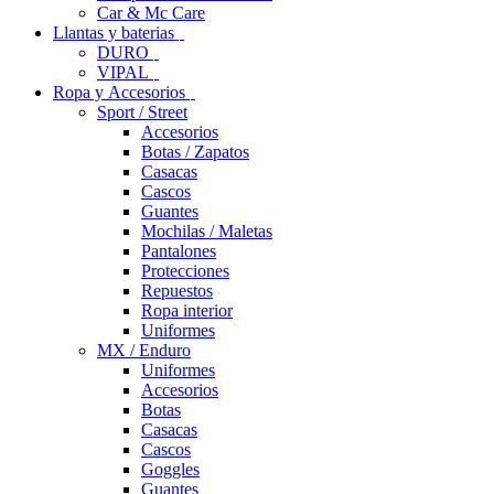
Car & Mc Care
Llantas y baterias
DURO
VIPAL
Ropa y Accesorios
Sport / Street
Accesorios
Botas / Zapatos
Casacas
Cascos
Guantes
Mochilas / Maletas
Pantalones
Protecciones
Repuestos
Ropa interior
Uniformes
MX / Enduro
Uniformes
Accesorios
Botas
Casacas
Cascos
Goggles
Guantes