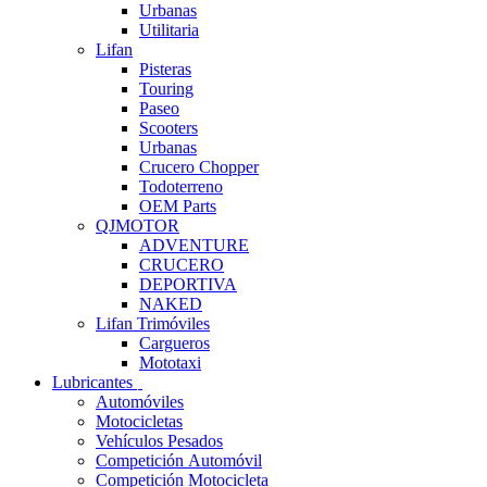
Urbanas
Utilitaria
Lifan
Pisteras
Touring
Paseo
Scooters
Urbanas
Crucero Chopper
Todoterreno
OEM Parts
QJMOTOR
ADVENTURE
CRUCERO
DEPORTIVA
NAKED
Lifan Trimóviles
Cargueros
Mototaxi
Lubricantes
Automóviles
Motocicletas
Vehículos Pesados
Competición Automóvil
Competición Motocicleta