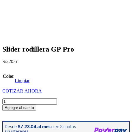
Slider rodillera GP Pro
S/
220.61
Color
Limpiar
COTIZAR AHORA
Slider
rodillera
Agregar al carrito
GP
Pro
cantidad