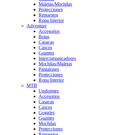
Maletas/Mochilas
Protecciones
Repuestos
Ropa Interior
Adventure
Accesorios
Botas
Casacas
Cascos
Guantes
Intercomunicadores
Mochilas/Maletas
Pantalones
Protecciones
Ropa Interior
MTB
Uniformes
Accesorios
Casacas
Cascos
Goggles
Guantes
Mochilas
Protecciones
Repuestos