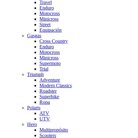
Travel
Enduro
Motocross
Minicross
Street
Equipación
Gasgas
Cross Country
Enduro
Motocross
Minicross
Supermoto
Trial
Triumph
Adventure
Modern Classics
Roadster
Superbike
Ropa
Polaris
ATV
UTV
Hero
Multipropósito
Scooters