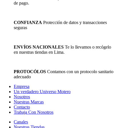
de pago.
en
la
página
de
CONFIANZA
Protección de datos y transacciones
producto
seguras
ENVÍOS NACIONALES
Te lo llevamos o recógelo
en nuestras tiendas en Lima.
PROTOCÓLOS
Contamos con un protocolo sanitario
adecuado
Empresa
Un verdadero Universo Motero
Nosotros
Nuestras Marcas
Contacto
Trabaja Con Nosotros
Canales
Nuestras Tiendas