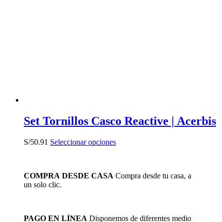
Las
opciones
se
pueden
elegir
en
la
página
de
producto
Set Tornillos Casco Reactive | Acerbis
Este
S/
50.91
Seleccionar opciones
producto
tiene
múltiples
COMPRA DESDE CASA
Compra desde tu casa, a
variantes.
un solo clic.
Las
opciones
se
pueden
PAGO EN LÍNEA
Disponemos de diferentes medio
elegir