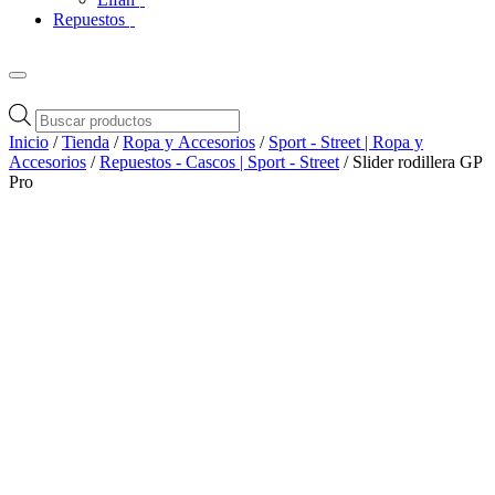
Repuestos
Búsqueda
de
Inicio
/
Tienda
/
Ropa y Accesorios
/
Sport - Street | Ropa y
productos
Accesorios
/
Repuestos - Cascos | Sport - Street
/ Slider rodillera GP
Pro
Zoom