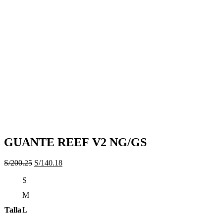
GUANTE REEF V2 NG/GS
El
El
S/
200.25
S/
140.18
precio
precio
S
original
actual
era:
es:
M
S/200.25.
S/140.18.
Talla
L