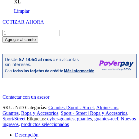
XL
Limpiar
COTIZAR AHORA
GUANTE
REEF
Agregar al carrito
V2
NG/GS
cantidad
Contactar con un asesor
SKU:
N/D
Categorías:
Guantes | Sport - Street
,
Alpinestars
,
Guantes
,
Ropa y Accesorios
,
Sport - Street | Ropa y Accesorios
,
Sport/Street
Etiquetas:
cyber-guantes
,
guantes
,
guantes-reef
,
Nuevos
ingresos
,
productos-seleccionados
Descripción