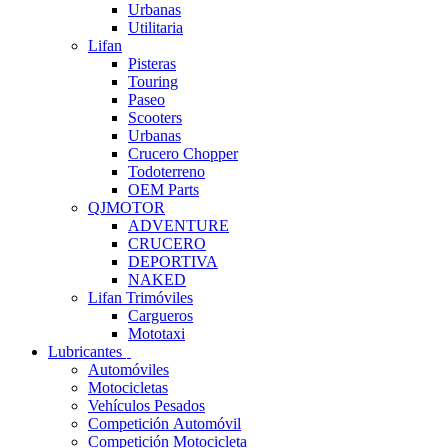
Urbanas
Utilitaria
Lifan
Pisteras
Touring
Paseo
Scooters
Urbanas
Crucero Chopper
Todoterreno
OEM Parts
QJMOTOR
ADVENTURE
CRUCERO
DEPORTIVA
NAKED
Lifan Trimóviles
Cargueros
Mototaxi
Lubricantes
Automóviles
Motocicletas
Vehículos Pesados
Competición Automóvil
Competición Motocicleta