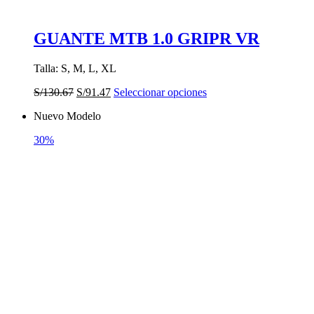
GUANTE MTB 1.0 GRIPR VR
Talla: S, M, L, XL
El
El
Este
S/
130.67
S/
91.47
Seleccionar opciones
precio
precio
producto
Nuevo Modelo
original
actual
tiene
era:
es:
múltiples
30%
S/130.67.
S/91.47.
variantes.
Las
opciones
se
pueden
elegir
en
la
página
de
producto