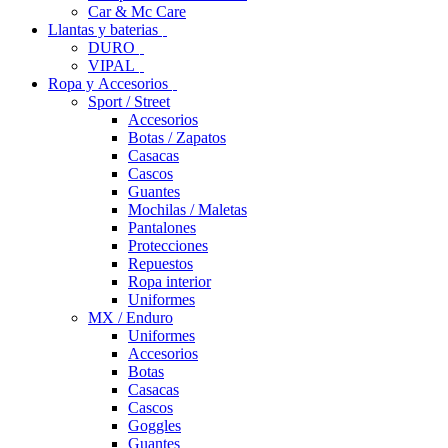
Car & Mc Care
Llantas y baterias
DURO
VIPAL
Ropa y Accesorios
Sport / Street
Accesorios
Botas / Zapatos
Casacas
Cascos
Guantes
Mochilas / Maletas
Pantalones
Protecciones
Repuestos
Ropa interior
Uniformes
MX / Enduro
Uniformes
Accesorios
Botas
Casacas
Cascos
Goggles
Guantes