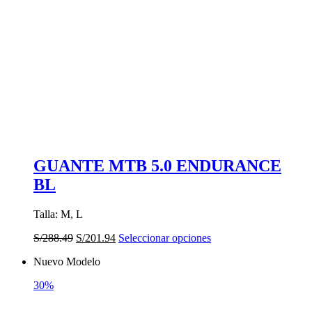
GUANTE MTB 5.0 ENDURANCE
BL
Talla: M, L
El
El
Este
S/
288.49
S/
201.94
Seleccionar opciones
precio
precio
producto
Nuevo Modelo
original
actual
tiene
era:
es:
múltiples
30%
S/288.49.
S/201.94.
variantes.
Las