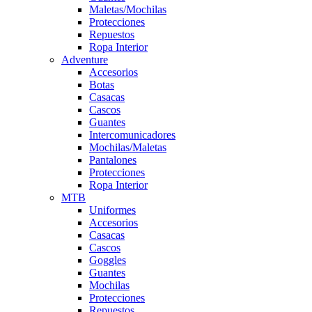
Maletas/Mochilas
Protecciones
Repuestos
Ropa Interior
Adventure
Accesorios
Botas
Casacas
Cascos
Guantes
Intercomunicadores
Mochilas/Maletas
Pantalones
Protecciones
Ropa Interior
MTB
Uniformes
Accesorios
Casacas
Cascos
Goggles
Guantes
Mochilas
Protecciones
Repuestos