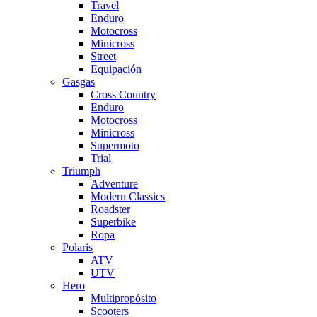
Travel
Enduro
Motocross
Minicross
Street
Equipación
Gasgas
Cross Country
Enduro
Motocross
Minicross
Supermoto
Trial
Triumph
Adventure
Modern Classics
Roadster
Superbike
Ropa
Polaris
ATV
UTV
Hero
Multipropósito
Scooters