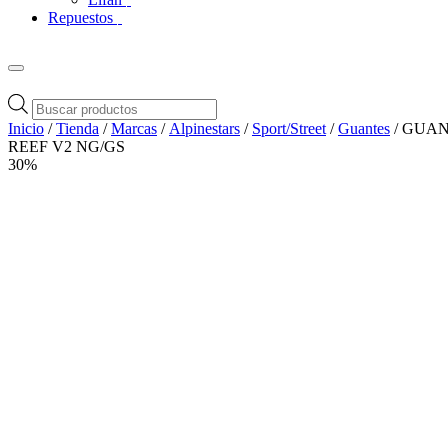
Repuestos
Búsqueda
de
Inicio
/
Tienda
/
Marcas
/
Alpinestars
/
Sport/Street
/
Guantes
/ GUA
productos
REEF V2 NG/GS
30%
Zoom