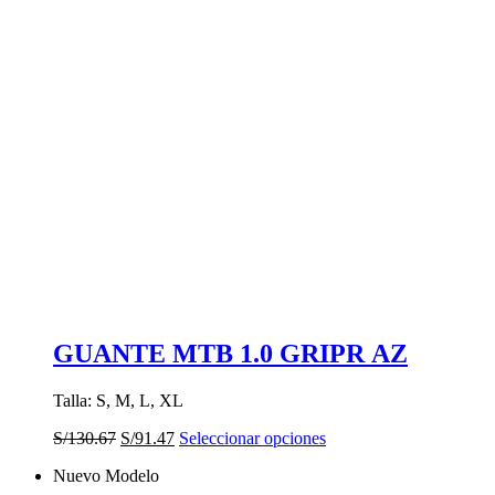
GUANTE MTB 1.0 GRIPR AZ
Talla: S, M, L, XL
El
El
Este
S/
130.67
S/
91.47
Seleccionar opciones
precio
precio
producto
Nuevo Modelo
original
actual
tiene