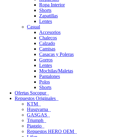
Ropa Interior
Shorts
Zapatillas
Lentes
Casual
Accesorios
Chalecos
Calzado
Camisas
Casacas y Poleras
Gorros
Lentes
Mochilas/Maletas
Pantalones
Polos
Shorts
Ofertas Socopur
Repuestos Originales
KTM
Husqvarna
GASGAS
Triumph
Piaggio
Repuestos HERO OEM
Lifan