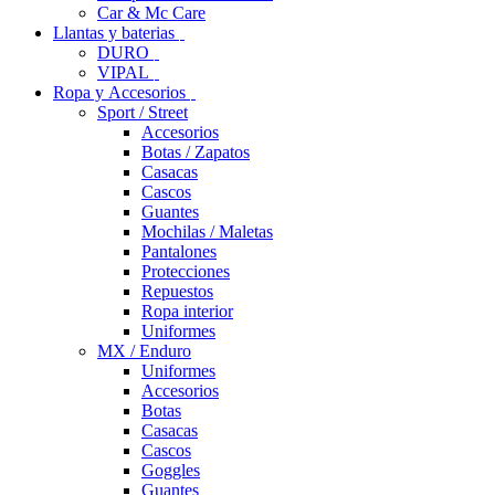
Car & Mc Care
Llantas y baterias
DURO
VIPAL
Ropa y Accesorios
Sport / Street
Accesorios
Botas / Zapatos
Casacas
Cascos
Guantes
Mochilas / Maletas
Pantalones
Protecciones
Repuestos
Ropa interior
Uniformes
MX / Enduro
Uniformes
Accesorios
Botas
Casacas
Cascos
Goggles
Guantes