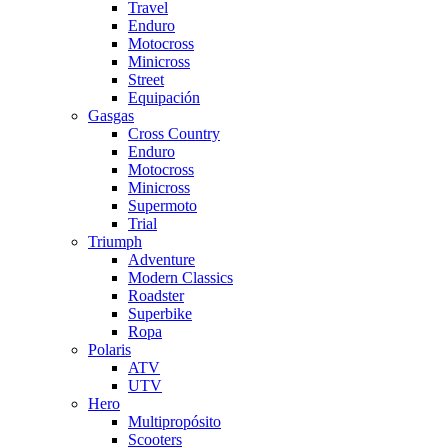
Travel
Enduro
Motocross
Minicross
Street
Equipación
Gasgas
Cross Country
Enduro
Motocross
Minicross
Supermoto
Trial
Triumph
Adventure
Modern Classics
Roadster
Superbike
Ropa
Polaris
ATV
UTV
Hero
Multipropósito
Scooters