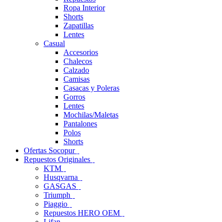
Ropa Interior
Shorts
Zapatillas
Lentes
Casual
Accesorios
Chalecos
Calzado
Camisas
Casacas y Poleras
Gorros
Lentes
Mochilas/Maletas
Pantalones
Polos
Shorts
Ofertas Socopur
Repuestos Originales
KTM
Husqvarna
GASGAS
Triumph
Piaggio
Repuestos HERO OEM
Lifan