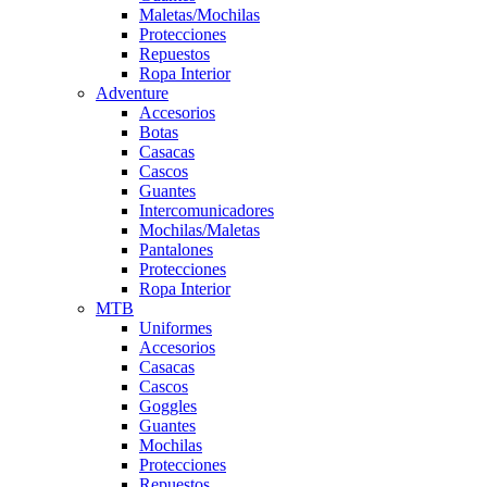
Maletas/Mochilas
Protecciones
Repuestos
Ropa Interior
Adventure
Accesorios
Botas
Casacas
Cascos
Guantes
Intercomunicadores
Mochilas/Maletas
Pantalones
Protecciones
Ropa Interior
MTB
Uniformes
Accesorios
Casacas
Cascos
Goggles
Guantes
Mochilas
Protecciones
Repuestos