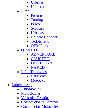
Urbanas
Utilitaria
Lifan
Pisteras
Touring
Paseo
Scooters
Urbanas
Crucero Chopper
Todoterreno
OEM Parts
QJMOTOR
ADVENTURE
CRUCERO
DEPORTIVA
NAKED
Lifan Trimóviles
Cargueros
Mototaxi
Lubricantes
Automóviles
Motocicletas
Vehículos Pesados
Competición Automóvil
Competición Motocicleta