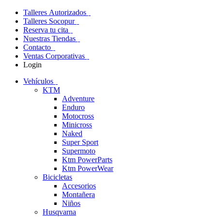
Talleres Autorizados
Talleres Socopur
Reserva tu cita
Nuestras Tiendas
Contacto
Ventas Corporativas
Login
Vehículos
KTM
Adventure
Enduro
Motocross
Minicross
Naked
Super Sport
Supermoto
Ktm PowerParts
Ktm PowerWear
Bicicletas
Accesorios
Montañera
Niños
Husqvarna