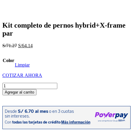
Kit completo de pernos hybrid+X-frame
par
El
El
S/
71.27
S/
64.14
precio
precio
original
actual
Color
era:
es:
Limpiar
S/71.27.
S/64.14.
COTIZAR AHORA
Kit
completo
Agregar al carrito
de
pernos
hybrid+X-
frame
par
cantidad