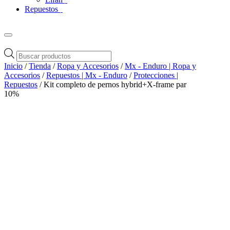
Repuestos
Búsqueda
de
Inicio
/
Tienda
/
Ropa y Accesorios
/
Mx - Enduro | Ropa y
productos
Accesorios
/
Repuestos | Mx - Enduro
/
Protecciones |
Repuestos
/ Kit completo de pernos hybrid+X-frame par
10%
Zoom