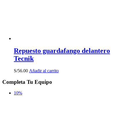
elegir
en
la
página
de
producto
Repuesto guardafango delantero
Tecnik
S/
56.00
Añadir al carrito
Completa Tu Equipo
10%