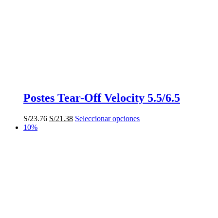
Postes Tear-Off Velocity 5.5/6.5
El
El
Este
S/
23.76
S/
21.38
Seleccionar opciones
precio
precio
producto
10%
original
actual
tiene
era:
es:
múltiples
S/23.76.
S/21.38.
variantes.
Las
opciones
se
pueden
elegir
en
la