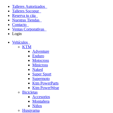
Talleres Autorizados
Talleres Socopur
Reserva tu cita
Nuestras Tiendas
Contacto
Ventas Corporativas
Login
Vehículos
KTM
Adventure
Enduro
Motocross
Minicross
Naked
Super Sport
Supermoto
Ktm PowerParts
Ktm PowerWear
Bicicletas
Accesorios
Montañera
Niños
Husqvarna