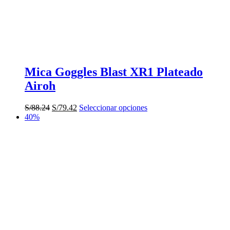
página
de
producto
Mica Goggles Blast XR1 Plateado
Airoh
El
El
Este
S/
88.24
S/
79.42
Seleccionar opciones
precio
precio
producto
40%
original
actual
tiene
era:
es:
múltiples
S/88.24.
S/79.42.
variantes.
Las
opciones
se
pueden
elegir
en
la
página
de