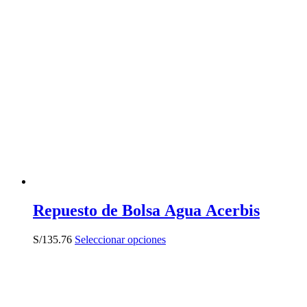
tiene
múltiples
variantes.
Las
opciones
se
pueden
elegir
en
la
página
de
producto
Repuesto de Bolsa Agua Acerbis
Este
S/
135.76
Seleccionar opciones
producto
tiene
múltiples
variantes.
Las