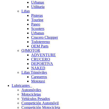
Urbanas
Utilitaria
Lifan
Pisteras
Touring
Paseo
Scooters
Urbanas
Crucero Chopper
Todoterreno
OEM Parts
QJMOTOR
ADVENTURE
CRUCERO
DEPORTIVA
NAKED
Lifan Trimóviles
Cargueros
Mototaxi
Lubricantes
Automóviles
Motocicletas
Vehículos Pesados
Competición Automóvil
Competición Motocicleta