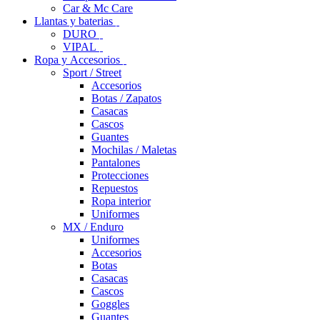
Car & Mc Care
Llantas y baterias
DURO
VIPAL
Ropa y Accesorios
Sport / Street
Accesorios
Botas / Zapatos
Casacas
Cascos
Guantes
Mochilas / Maletas
Pantalones
Protecciones
Repuestos
Ropa interior
Uniformes
MX / Enduro
Uniformes
Accesorios
Botas
Casacas
Cascos
Goggles
Guantes