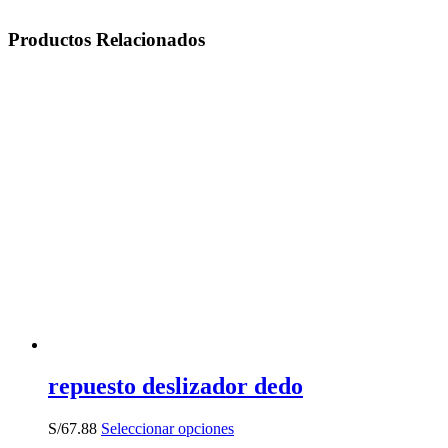
Productos Relacionados
repuesto deslizador dedo
Este
S/
67.88
Seleccionar opciones
producto