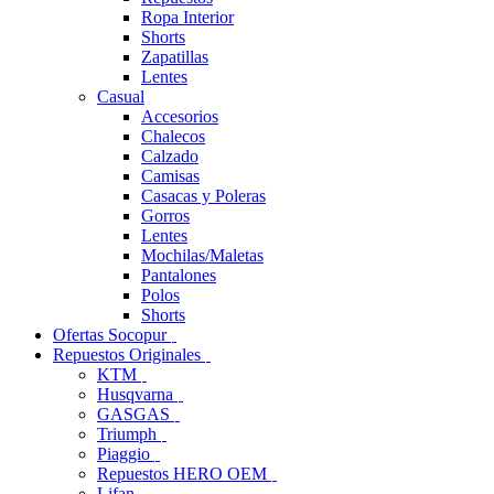
Ropa Interior
Shorts
Zapatillas
Lentes
Casual
Accesorios
Chalecos
Calzado
Camisas
Casacas y Poleras
Gorros
Lentes
Mochilas/Maletas
Pantalones
Polos
Shorts
Ofertas Socopur
Repuestos Originales
KTM
Husqvarna
GASGAS
Triumph
Piaggio
Repuestos HERO OEM
Lifan