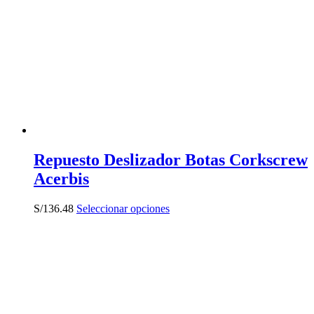
opciones
se
pueden
elegir
en
la
página
de
producto
Repuesto Deslizador Botas Corkscrew
Acerbis
Este
S/
136.48
Seleccionar opciones
producto
tiene
múltiples
variantes.
Las
opciones
se
pueden