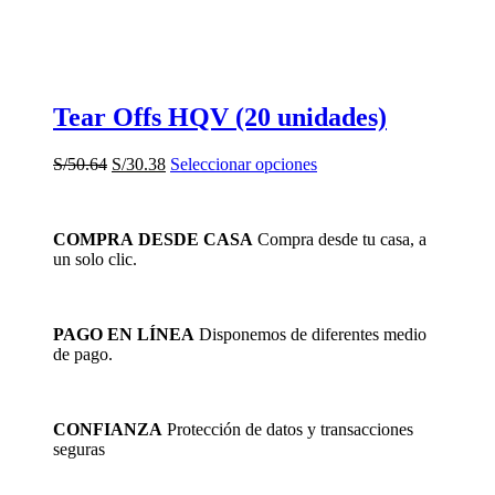
producto
Tear Offs HQV (20 unidades)
El
El
Este
S/
50.64
S/
30.38
Seleccionar opciones
precio
precio
producto
original
actual
tiene
era:
es:
múltiples
COMPRA DESDE CASA
Compra desde tu casa, a
S/50.64.
S/30.38.
variantes.
un solo clic.
Las
opciones
se
pueden
PAGO EN LÍNEA
Disponemos de diferentes medio
elegir
de pago.
en
la
página
de
CONFIANZA
Protección de datos y transacciones
producto
seguras