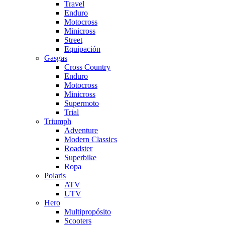
Travel
Enduro
Motocross
Minicross
Street
Equipación
Gasgas
Cross Country
Enduro
Motocross
Minicross
Supermoto
Trial
Triumph
Adventure
Modern Classics
Roadster
Superbike
Ropa
Polaris
ATV
UTV
Hero
Multipropósito
Scooters