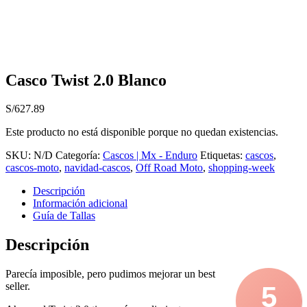
Casco Twist 2.0 Blanco
S/
627.89
Este producto no está disponible porque no quedan existencias.
SKU:
N/D
Categoría:
Cascos | Mx - Enduro
Etiquetas:
cascos
,
cascos-moto
,
navidad-cascos
,
Off Road Moto
,
shopping-week
Descripción
Información adicional
Guía de Tallas
Descripción
Parecía imposible, pero pudimos mejorar un best
seller.
5