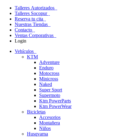
Talleres Autorizados
Talleres Socopur
Reserva tu cita
Nuestras Tiendas
Contacto
Ventas Corporativas
Login
Vehículos
KTM
Adventure
Enduro
Motocross
Minicross
Naked
Super Sport
Supermoto
Ktm PowerParts
Ktm PowerWear
Bicicletas
Accesorios
Montañera
Niños
Husqvarna