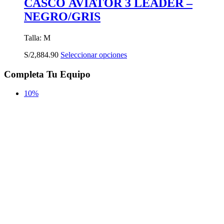
CASCO AVIATOR 3 LEADER –
NEGRO/GRIS
Talla: M
Este
S/
2,884.90
Seleccionar opciones
producto
tiene
Completa Tu Equipo
múltiples
variantes.
10%
Las
opciones
se
pueden
elegir
en
la
página
de
producto