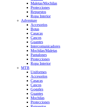
Maletas/Mochilas
Protecciones
Repuestos
Ropa Interior
Adventure
Accesorios
Botas
Casacas
Cascos
Guantes
Intercomunicadores
Mochilas/Maletas
Pantalones
Protecciones
Ropa Interior
MTB
Uniformes
Accesorios
Casacas
Cascos
Goggles
Guantes
Mochilas
Protecciones
Repuestos