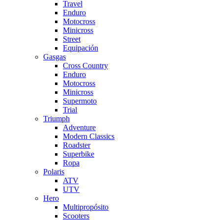
Travel
Enduro
Motocross
Minicross
Street
Equipación
Gasgas
Cross Country
Enduro
Motocross
Minicross
Supermoto
Trial
Triumph
Adventure
Modern Classics
Roadster
Superbike
Ropa
Polaris
ATV
UTV
Hero
Multipropósito
Scooters