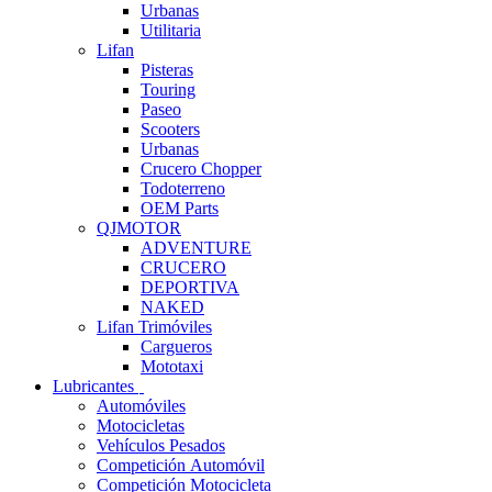
Urbanas
Utilitaria
Lifan
Pisteras
Touring
Paseo
Scooters
Urbanas
Crucero Chopper
Todoterreno
OEM Parts
QJMOTOR
ADVENTURE
CRUCERO
DEPORTIVA
NAKED
Lifan Trimóviles
Cargueros
Mototaxi
Lubricantes
Automóviles
Motocicletas
Vehículos Pesados
Competición Automóvil
Competición Motocicleta