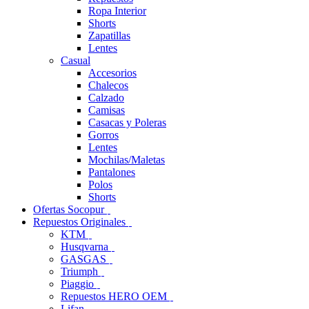
Ropa Interior
Shorts
Zapatillas
Lentes
Casual
Accesorios
Chalecos
Calzado
Camisas
Casacas y Poleras
Gorros
Lentes
Mochilas/Maletas
Pantalones
Polos
Shorts
Ofertas Socopur
Repuestos Originales
KTM
Husqvarna
GASGAS
Triumph
Piaggio
Repuestos HERO OEM
Lifan