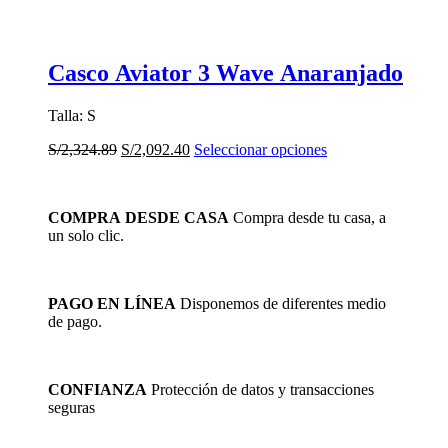
Casco Aviator 3 Wave Anaranjado
Talla: S
El
El
Este
S/
2,324.89
S/
2,092.40
Seleccionar opciones
precio
precio
producto
original
actual
tiene
era:
es:
múltiples
COMPRA DESDE CASA
Compra desde tu casa, a
S/2,324.89.
S/2,092.40.
variantes.
un solo clic.
Las
opciones
se
pueden
PAGO EN LÍNEA
Disponemos de diferentes medio
elegir
de pago.
en
la
página
de
CONFIANZA
Protección de datos y transacciones
producto
seguras