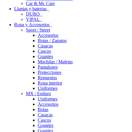
Car & Mc Care
Llantas y baterias
DURO
VIPAL
Ropa y Accesorios
Sport / Street
Accesorios
Botas / Zapatos
Casacas
Cascos
Guantes
Mochilas / Maletas
Pantalones
Protecciones
Repuestos
Ropa interior
Uniformes
MX / Enduro
Uniformes
Accesorios
Botas
Casacas
Cascos
Goggles
Guantes