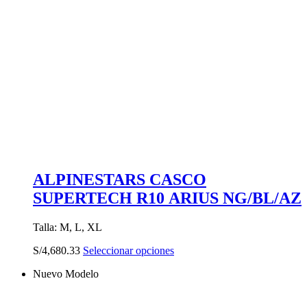
ALPINESTARS CASCO
SUPERTECH R10 ARIUS NG/BL/AZ
Talla: M, L, XL
Este
S/
4,680.33
Seleccionar opciones
producto
Nuevo Modelo
tiene
múltiples
variantes.