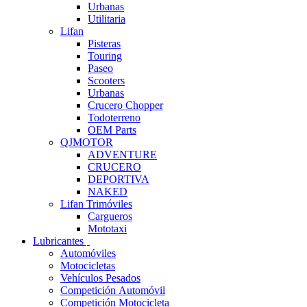
Urbanas
Utilitaria
Lifan
Pisteras
Touring
Paseo
Scooters
Urbanas
Crucero Chopper
Todoterreno
OEM Parts
QJMOTOR
ADVENTURE
CRUCERO
DEPORTIVA
NAKED
Lifan Trimóviles
Cargueros
Mototaxi
Lubricantes
Automóviles
Motocicletas
Vehículos Pesados
Competición Automóvil
Competición Motocicleta