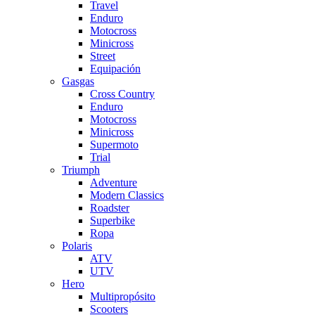
Travel
Enduro
Motocross
Minicross
Street
Equipación
Gasgas
Cross Country
Enduro
Motocross
Minicross
Supermoto
Trial
Triumph
Adventure
Modern Classics
Roadster
Superbike
Ropa
Polaris
ATV
UTV
Hero
Multipropósito
Scooters