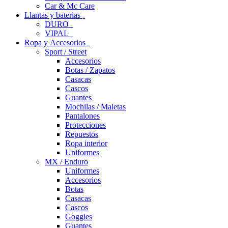
Car & Mc Care
Llantas y baterias
DURO
VIPAL
Ropa y Accesorios
Sport / Street
Accesorios
Botas / Zapatos
Casacas
Cascos
Guantes
Mochilas / Maletas
Pantalones
Protecciones
Repuestos
Ropa interior
Uniformes
MX / Enduro
Uniformes
Accesorios
Botas
Casacas
Cascos
Goggles
Guantes