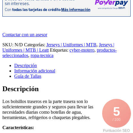
Contactar con un asesor
SKU:
N/D
Categorías:
Jerseys | Uniformes | MTB
,
Jerseys |
Uniformes | MTB | Leatt
Etiquetas:
cyber-motero
,
productos-
seleccionados
,
ropa-tecnica
Descripción
Información adicional
Guía de Tallas
Descripción
Los bolsillos traseros en la parte trasera son lo
suficientemente grandes y seguros para llevar las
5
necesidades diarias como botellas de agua,
herramientas, refrigerios o chaquetas plegables.
/ 100
Características:
Puntuación SEO