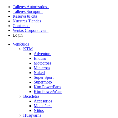
Talleres Autorizados
Talleres Socopur
Reserva tu cita
Nuestras Tiendas
Contacto
Ventas Corporativas
Login
Vehículos
KTM
Adventure
Enduro
Motocross
Minicross
Naked
Super Sport
Supermoto
Ktm PowerParts
Ktm PowerWear
Bicicletas
Accesorios
Montañera
Niños
Husqvarna