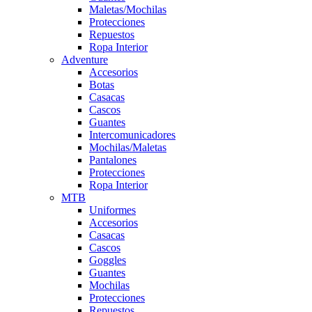
Maletas/Mochilas
Protecciones
Repuestos
Ropa Interior
Adventure
Accesorios
Botas
Casacas
Cascos
Guantes
Intercomunicadores
Mochilas/Maletas
Pantalones
Protecciones
Ropa Interior
MTB
Uniformes
Accesorios
Casacas
Cascos
Goggles
Guantes
Mochilas
Protecciones
Repuestos