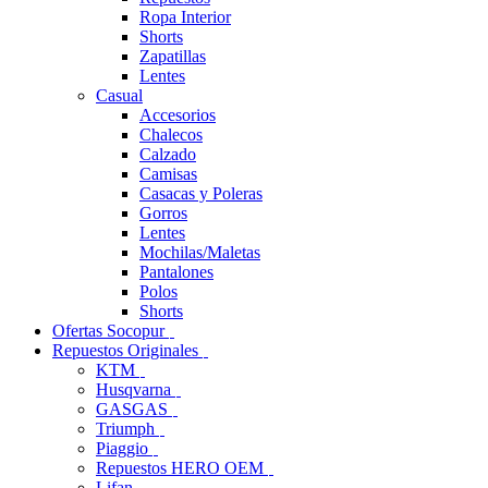
Ropa Interior
Shorts
Zapatillas
Lentes
Casual
Accesorios
Chalecos
Calzado
Camisas
Casacas y Poleras
Gorros
Lentes
Mochilas/Maletas
Pantalones
Polos
Shorts
Ofertas Socopur
Repuestos Originales
KTM
Husqvarna
GASGAS
Triumph
Piaggio
Repuestos HERO OEM
Lifan