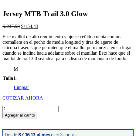
Jersey MTB Trail 3.0 Glow
El
El
S/
237.58
S/
154.43
precio
precio
Este maillot de alto rendimiento y ajuste ceñido cuenta con una
original
actual
cremallera en el pecho de media longitud y tiras de agarre de
era:
es:
silicona traseras que permiten que el maillot permanezca en su lugar
S/237.58.
S/154.43.
cuando se inclina hacia adelante sobre el manillar. Esto hace que el
maillot de trail 3.0 sea ideal para ciclismo de montaña o de fondo.
M
Talla
L
Limpiar
COTIZAR AHORA
Jersey
MTB
Agregar al carrito
Trail
3.0
Glow
cantidad