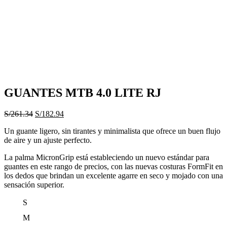
GUANTES MTB 4.0 LITE RJ
El
El
S/
261.34
S/
182.94
precio
precio
Un guante ligero, sin tirantes y minimalista que ofrece un buen flujo
original
actual
de aire y un ajuste perfecto.
era:
es:
S/261.34.
S/182.94.
La palma MicronGrip está estableciendo un nuevo estándar para
guantes en este rango de precios, con las nuevas costuras FormFit en
los dedos que brindan un excelente agarre en seco y mojado con una
sensación superior.
S
M