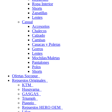
Ropa Interior
Shorts
Zapatillas
Lentes
Casual
Accesorios
Chalecos
Calzado
Camisas
Casacas y Poleras
Gorros
Lentes
Mochilas/Maletas
Pantalones
Polos
Shorts
Ofertas Socopur
Repuestos Originales
KTM
Husqvarna
GASGAS
Triumph
Piaggio
Repuestos HERO OEM
Lifan