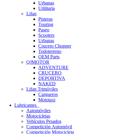
Urbanas
Utilitaria
Lifan
Pisteras
Touring
Paseo
Scooters
Urbanas
Crucero Chopper
Todoterreno
OEM Parts
QJMOTOR
ADVENTURE
CRUCERO
DEPORTIVA
NAKED
Lifan Trimóviles
Cargueros
Mototaxi
Lubricantes
Automóviles
Motocicletas
Vehículos Pesados
Competición Automóvil
Competición Motocicleta