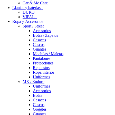
Car & Mc Care
Llantas y baterias
DURO
VIPAL
Ropa y Accesorios
Sport / Street
Accesorios
Botas / Zapatos
Casacas
Cascos
Guantes
Mochilas / Maletas
Pantalones
Protecciones
Repuestos
Ropa interior
Uniformes
MX / Enduro
Uniformes
Accesorios
Botas
Casacas
Cascos
Goggles
Guantes