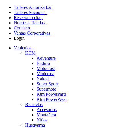
Talleres Autorizados
Talleres Socopur
Reserva tu cita
Nuestras Tiendas
Contacto
Ventas Corporativas
Login
Vehículos
KTM
Adventure
Enduro
Motocross
Minicross
Naked
Super Sport
Supermoto
Ktm PowerParts
Ktm PowerWear
Bicicletas
Accesorios
Montañera
Niños
Husqvarna