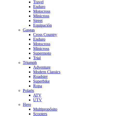
Travel
Enduro
Motocross
Minicross
Street
Equipación
Gasgas
Cross Country
Enduro
Motocross
Minicross
Supermoto
Trial
Triumph
Adventure
Modern Classics
Roadster
Superbike
Ropa
Polaris
ATV
UTV
Hero
Multipropósito
Scooters