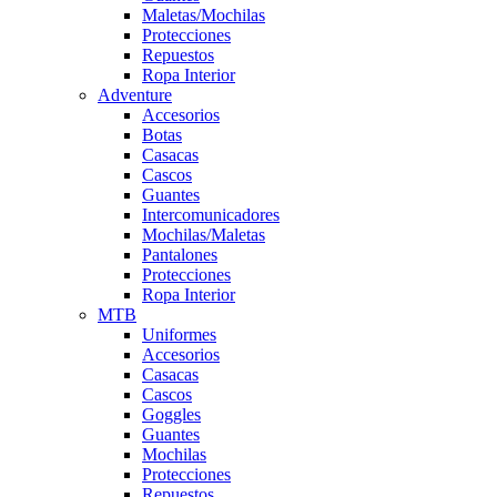
Maletas/Mochilas
Protecciones
Repuestos
Ropa Interior
Adventure
Accesorios
Botas
Casacas
Cascos
Guantes
Intercomunicadores
Mochilas/Maletas
Pantalones
Protecciones
Ropa Interior
MTB
Uniformes
Accesorios
Casacas
Cascos
Goggles
Guantes
Mochilas
Protecciones
Repuestos