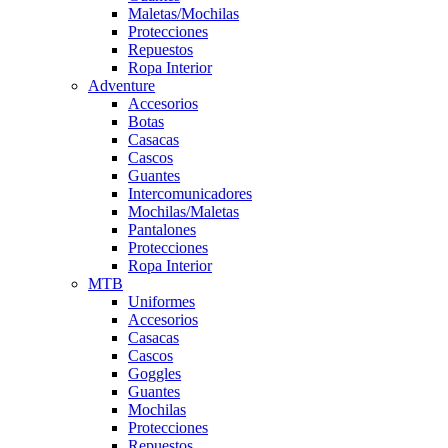
Maletas/Mochilas
Protecciones
Repuestos
Ropa Interior
Adventure
Accesorios
Botas
Casacas
Cascos
Guantes
Intercomunicadores
Mochilas/Maletas
Pantalones
Protecciones
Ropa Interior
MTB
Uniformes
Accesorios
Casacas
Cascos
Goggles
Guantes
Mochilas
Protecciones
Repuestos