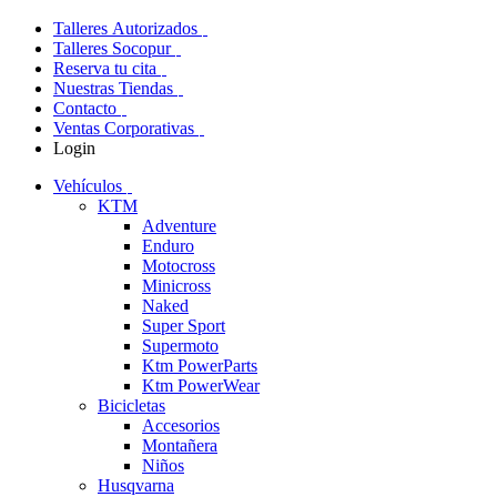
Talleres Autorizados
Talleres Socopur
Reserva tu cita
Nuestras Tiendas
Contacto
Ventas Corporativas
Login
Vehículos
KTM
Adventure
Enduro
Motocross
Minicross
Naked
Super Sport
Supermoto
Ktm PowerParts
Ktm PowerWear
Bicicletas
Accesorios
Montañera
Niños
Husqvarna