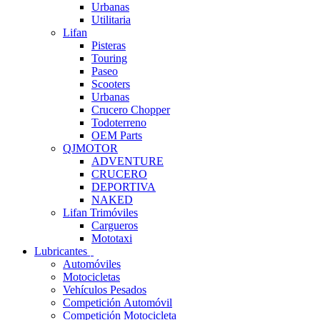
Urbanas
Utilitaria
Lifan
Pisteras
Touring
Paseo
Scooters
Urbanas
Crucero Chopper
Todoterreno
OEM Parts
QJMOTOR
ADVENTURE
CRUCERO
DEPORTIVA
NAKED
Lifan Trimóviles
Cargueros
Mototaxi
Lubricantes
Automóviles
Motocicletas
Vehículos Pesados
Competición Automóvil
Competición Motocicleta