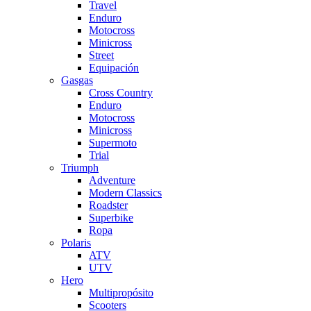
Travel
Enduro
Motocross
Minicross
Street
Equipación
Gasgas
Cross Country
Enduro
Motocross
Minicross
Supermoto
Trial
Triumph
Adventure
Modern Classics
Roadster
Superbike
Ropa
Polaris
ATV
UTV
Hero
Multipropósito
Scooters