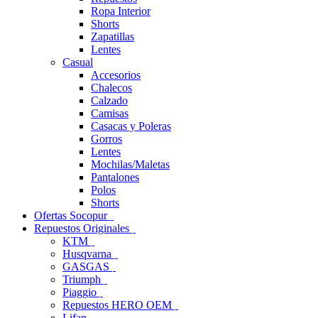
Ropa Interior
Shorts
Zapatillas
Lentes
Casual
Accesorios
Chalecos
Calzado
Camisas
Casacas y Poleras
Gorros
Lentes
Mochilas/Maletas
Pantalones
Polos
Shorts
Ofertas Socopur
Repuestos Originales
KTM
Husqvarna
GASGAS
Triumph
Piaggio
Repuestos HERO OEM
Lifan