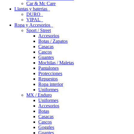
Car & Mc Care
Llantas y baterias
DURO
VIPAL
Ropa y Accesorios
Sport / Street
Accesorios
Botas / Zapatos
Casacas
Cascos
Guantes
Mochilas / Maletas
Pantalones
Protecciones
Repuestos
Ropa interior
Uniformes
MX / Enduro
Uniformes
Accesorios
Botas
Casacas
Cascos
Goggles
Guantes