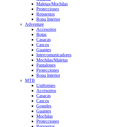
Maletas/Mochilas
Protecciones
Repuestos
Ropa Interior
Adventure
Accesorios
Botas
Casacas
Cascos
Guantes
Intercomunicadores
Mochilas/Maletas
Pantalones
Protecciones
Ropa Interior
MTB
Uniformes
Accesorios
Casacas
Cascos
Goggles
Guantes
Mochilas
Protecciones
Repuestos