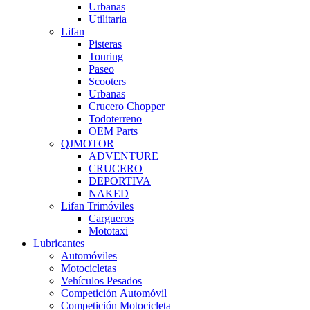
Urbanas
Utilitaria
Lifan
Pisteras
Touring
Paseo
Scooters
Urbanas
Crucero Chopper
Todoterreno
OEM Parts
QJMOTOR
ADVENTURE
CRUCERO
DEPORTIVA
NAKED
Lifan Trimóviles
Cargueros
Mototaxi
Lubricantes
Automóviles
Motocicletas
Vehículos Pesados
Competición Automóvil
Competición Motocicleta