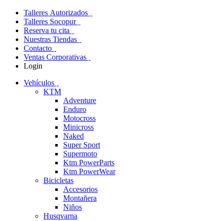
Talleres Autorizados
Talleres Socopur
Reserva tu cita
Nuestras Tiendas
Contacto
Ventas Corporativas
Login
Vehículos
KTM
Adventure
Enduro
Motocross
Minicross
Naked
Super Sport
Supermoto
Ktm PowerParts
Ktm PowerWear
Bicicletas
Accesorios
Montañera
Niños
Husqvarna