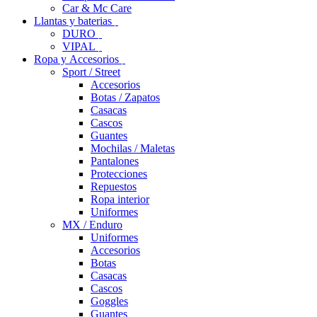
Car & Mc Care
Llantas y baterias
DURO
VIPAL
Ropa y Accesorios
Sport / Street
Accesorios
Botas / Zapatos
Casacas
Cascos
Guantes
Mochilas / Maletas
Pantalones
Protecciones
Repuestos
Ropa interior
Uniformes
MX / Enduro
Uniformes
Accesorios
Botas
Casacas
Cascos
Goggles
Guantes