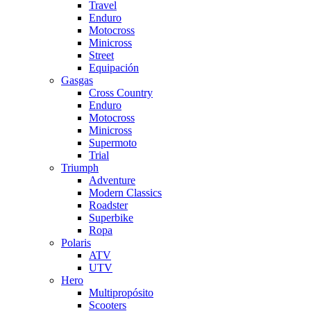
Travel
Enduro
Motocross
Minicross
Street
Equipación
Gasgas
Cross Country
Enduro
Motocross
Minicross
Supermoto
Trial
Triumph
Adventure
Modern Classics
Roadster
Superbike
Ropa
Polaris
ATV
UTV
Hero
Multipropósito
Scooters