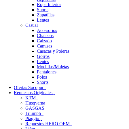
Ropa Interior
Shorts
Zapatillas
Lentes
Casual
Accesorios
Chalecos
Calzado
Camisas
Casacas y Poleras
Gorros
Lentes
Mochilas/Maletas
Pantalones
Polos
Shorts
Ofertas Socopur
Repuestos Originales
KTM
Husqvarna
GASGAS
Triumph
Piaggio
Repuestos HERO OEM
Lifan