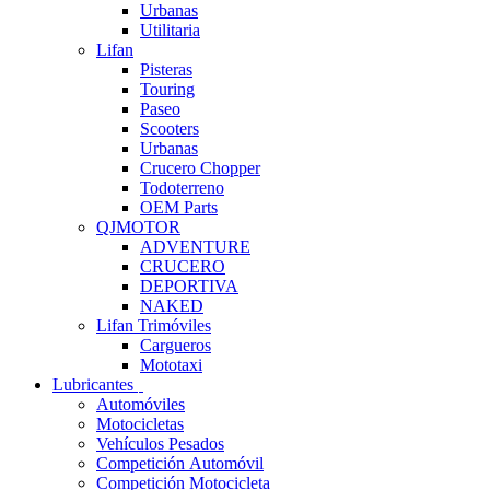
Urbanas
Utilitaria
Lifan
Pisteras
Touring
Paseo
Scooters
Urbanas
Crucero Chopper
Todoterreno
OEM Parts
QJMOTOR
ADVENTURE
CRUCERO
DEPORTIVA
NAKED
Lifan Trimóviles
Cargueros
Mototaxi
Lubricantes
Automóviles
Motocicletas
Vehículos Pesados
Competición Automóvil
Competición Motocicleta