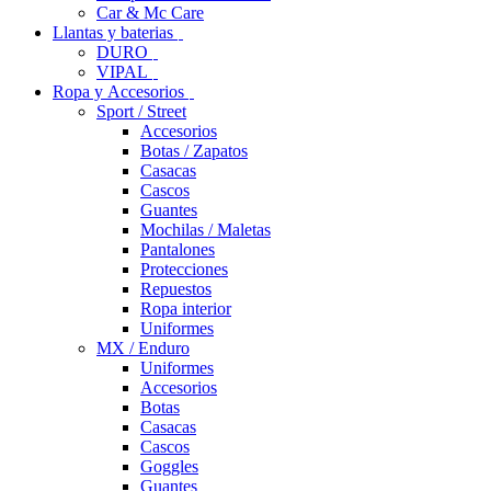
Car & Mc Care
Llantas y baterias
DURO
VIPAL
Ropa y Accesorios
Sport / Street
Accesorios
Botas / Zapatos
Casacas
Cascos
Guantes
Mochilas / Maletas
Pantalones
Protecciones
Repuestos
Ropa interior
Uniformes
MX / Enduro
Uniformes
Accesorios
Botas
Casacas
Cascos
Goggles
Guantes