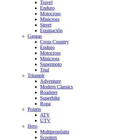
Travel
Enduro
Motocross
Minicross
Street
Equipación
Gasgas
Cross Country
Enduro
Motocross
Minicross
Supermoto
Trial
Triumph
Adventure
Modern Classics
Roadster
Superbike
Ropa
Polaris
ATV
UTV
Hero
Multipropósito
Scooters