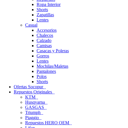
Ropa Interior
Shorts
Zapatillas
Lentes
Casual
Accesorios
Chalecos
Calzado
Camisas
Casacas y Poleras
Gorros
Lentes
Mochilas/Maletas
Pantalones
Polos
Shorts
Ofertas Socopur
Repuestos Originales
KTM
Husqvarna
GASGAS
Triumph
Piaggio
Repuestos HERO OEM
Lifan