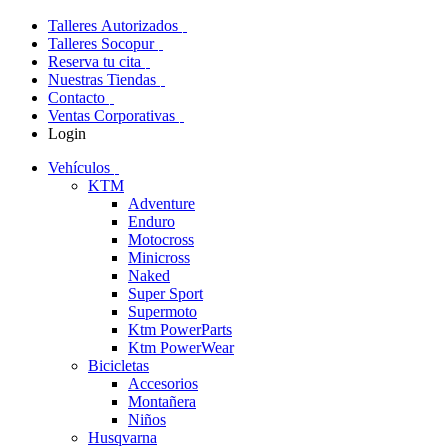
Talleres Autorizados
Talleres Socopur
Reserva tu cita
Nuestras Tiendas
Contacto
Ventas Corporativas
Login
Vehículos
KTM
Adventure
Enduro
Motocross
Minicross
Naked
Super Sport
Supermoto
Ktm PowerParts
Ktm PowerWear
Bicicletas
Accesorios
Montañera
Niños
Husqvarna