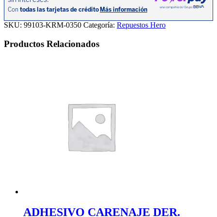
150
12-
15
SKU:
99103-KRM-0350
Categoría:
Repuestos Hero
cantidad
Productos Relacionados
ADHESIVO CARENAJE DER.