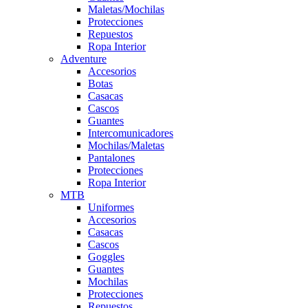
Maletas/Mochilas
Protecciones
Repuestos
Ropa Interior
Adventure
Accesorios
Botas
Casacas
Cascos
Guantes
Intercomunicadores
Mochilas/Maletas
Pantalones
Protecciones
Ropa Interior
MTB
Uniformes
Accesorios
Casacas
Cascos
Goggles
Guantes
Mochilas
Protecciones
Repuestos