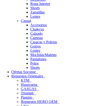
Ropa Interior
Shorts
Zapatillas
Lentes
Casual
Accesorios
Chalecos
Calzado
Camisas
Casacas y Poleras
Gorros
Lentes
Mochilas/Maletas
Pantalones
Polos
Shorts
Ofertas Socopur
Repuestos Originales
KTM
Husqvarna
GASGAS
Triumph
Piaggio
Repuestos HERO OEM
Lifan