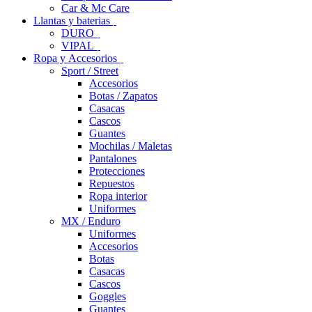
Car & Mc Care
Llantas y baterias
DURO
VIPAL
Ropa y Accesorios
Sport / Street
Accesorios
Botas / Zapatos
Casacas
Cascos
Guantes
Mochilas / Maletas
Pantalones
Protecciones
Repuestos
Ropa interior
Uniformes
MX / Enduro
Uniformes
Accesorios
Botas
Casacas
Cascos
Goggles
Guantes