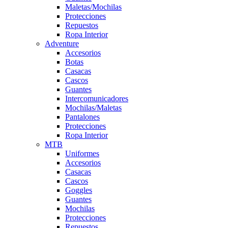
Maletas/Mochilas
Protecciones
Repuestos
Ropa Interior
Adventure
Accesorios
Botas
Casacas
Cascos
Guantes
Intercomunicadores
Mochilas/Maletas
Pantalones
Protecciones
Ropa Interior
MTB
Uniformes
Accesorios
Casacas
Cascos
Goggles
Guantes
Mochilas
Protecciones
Repuestos