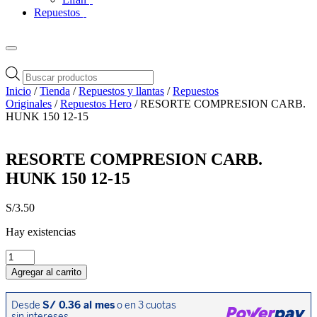
Repuestos
Búsqueda
de
Inicio
/
Tienda
/
Repuestos y llantas
/
Repuestos
productos
Originales
/
Repuestos Hero
/ RESORTE COMPRESION CARB.
HUNK 150 12-15
RESORTE COMPRESION CARB.
HUNK 150 12-15
S/
3.50
Hay existencias
RESORTE
COMPRESION
Agregar al carrito
CARB.
HUNK
150