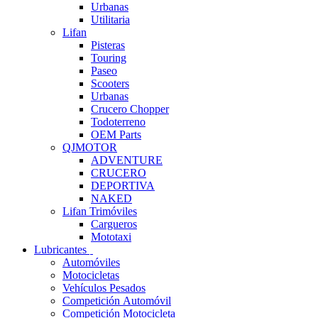
Urbanas
Utilitaria
Lifan
Pisteras
Touring
Paseo
Scooters
Urbanas
Crucero Chopper
Todoterreno
OEM Parts
QJMOTOR
ADVENTURE
CRUCERO
DEPORTIVA
NAKED
Lifan Trimóviles
Cargueros
Mototaxi
Lubricantes
Automóviles
Motocicletas
Vehículos Pesados
Competición Automóvil
Competición Motocicleta