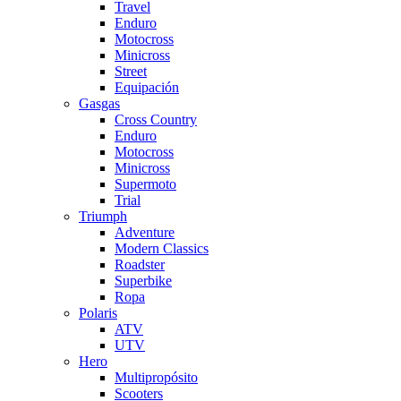
Travel
Enduro
Motocross
Minicross
Street
Equipación
Gasgas
Cross Country
Enduro
Motocross
Minicross
Supermoto
Trial
Triumph
Adventure
Modern Classics
Roadster
Superbike
Ropa
Polaris
ATV
UTV
Hero
Multipropósito
Scooters