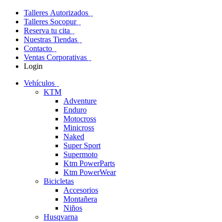
Talleres Autorizados
Talleres Socopur
Reserva tu cita
Nuestras Tiendas
Contacto
Ventas Corporativas
Login
Vehículos
KTM
Adventure
Enduro
Motocross
Minicross
Naked
Super Sport
Supermoto
Ktm PowerParts
Ktm PowerWear
Bicicletas
Accesorios
Montañera
Niños
Husqvarna