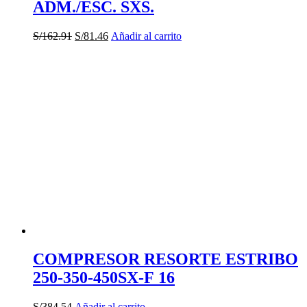
ADM./ESC. SXS.
El
El
S/
162.91
S/
81.46
Añadir al carrito
precio
precio
original
actual
era:
es:
S/162.91.
S/81.46.
COMPRESOR RESORTE ESTRIBO
250-350-450SX-F 16
S/
384.54
Añadir al carrito