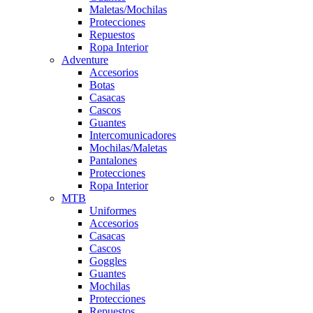
Maletas/Mochilas
Protecciones
Repuestos
Ropa Interior
Adventure
Accesorios
Botas
Casacas
Cascos
Guantes
Intercomunicadores
Mochilas/Maletas
Pantalones
Protecciones
Ropa Interior
MTB
Uniformes
Accesorios
Casacas
Cascos
Goggles
Guantes
Mochilas
Protecciones
Repuestos