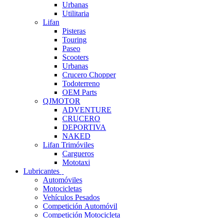
Urbanas
Utilitaria
Lifan
Pisteras
Touring
Paseo
Scooters
Urbanas
Crucero Chopper
Todoterreno
OEM Parts
QJMOTOR
ADVENTURE
CRUCERO
DEPORTIVA
NAKED
Lifan Trimóviles
Cargueros
Mototaxi
Lubricantes
Automóviles
Motocicletas
Vehículos Pesados
Competición Automóvil
Competición Motocicleta