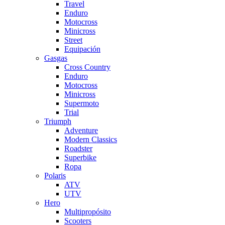
Travel
Enduro
Motocross
Minicross
Street
Equipación
Gasgas
Cross Country
Enduro
Motocross
Minicross
Supermoto
Trial
Triumph
Adventure
Modern Classics
Roadster
Superbike
Ropa
Polaris
ATV
UTV
Hero
Multipropósito
Scooters