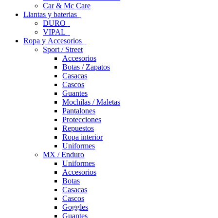
Car & Mc Care
Llantas y baterias
DURO
VIPAL
Ropa y Accesorios
Sport / Street
Accesorios
Botas / Zapatos
Casacas
Cascos
Guantes
Mochilas / Maletas
Pantalones
Protecciones
Repuestos
Ropa interior
Uniformes
MX / Enduro
Uniformes
Accesorios
Botas
Casacas
Cascos
Goggles
Guantes