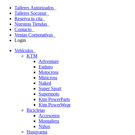
Talleres Autorizados
Talleres Socopur
Reserva tu cita
Nuestras Tiendas
Contacto
Ventas Corporativas
Login
Vehículos
KTM
Adventure
Enduro
Motocross
Minicross
Naked
Super Sport
Supermoto
Ktm PowerParts
Ktm PowerWear
Bicicletas
Accesorios
Montañera
Niños
Husqvarna