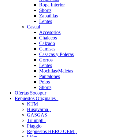
Ropa Interior
Shorts
Zapatillas
Lentes
Casual
Accesorios
Chalecos
Calzado
Camisas
Casacas y Poleras
Gorros
Lentes
Mochilas/Maletas
Pantalones
Polos
Shorts
Ofertas Socopur
Repuestos Originales
KTM
Husqvarna
GASGAS
Triumph
Piaggio
Repuestos HERO OEM
Lifan