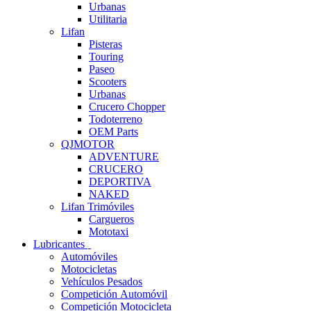
Urbanas
Utilitaria
Lifan
Pisteras
Touring
Paseo
Scooters
Urbanas
Crucero Chopper
Todoterreno
OEM Parts
QJMOTOR
ADVENTURE
CRUCERO
DEPORTIVA
NAKED
Lifan Trimóviles
Cargueros
Mototaxi
Lubricantes
Automóviles
Motocicletas
Vehículos Pesados
Competición Automóvil
Competición Motocicleta