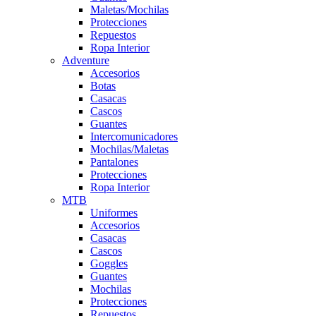
Maletas/Mochilas
Protecciones
Repuestos
Ropa Interior
Adventure
Accesorios
Botas
Casacas
Cascos
Guantes
Intercomunicadores
Mochilas/Maletas
Pantalones
Protecciones
Ropa Interior
MTB
Uniformes
Accesorios
Casacas
Cascos
Goggles
Guantes
Mochilas
Protecciones
Repuestos