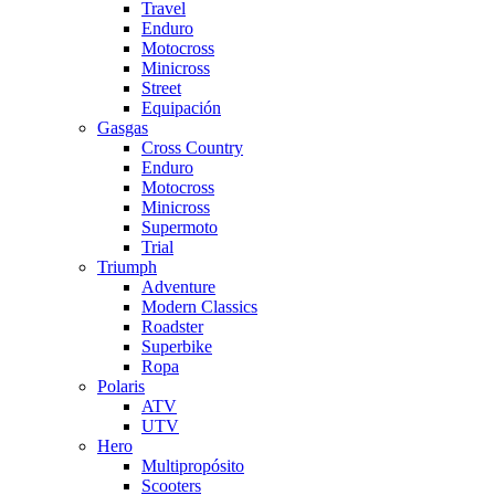
Travel
Enduro
Motocross
Minicross
Street
Equipación
Gasgas
Cross Country
Enduro
Motocross
Minicross
Supermoto
Trial
Triumph
Adventure
Modern Classics
Roadster
Superbike
Ropa
Polaris
ATV
UTV
Hero
Multipropósito
Scooters