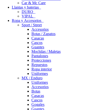
Car & Mc Care
Llantas y baterias
DURO
VIPAL
Ropa y Accesorios
Sport / Street
Accesorios
Botas / Zapatos
Casacas
Cascos
Guantes
Mochilas / Maletas
Pantalones
Protecciones
Repuestos
Ropa interior
Uniformes
MX / Enduro
Uniformes
Accesorios
Botas
Casacas
Cascos
Goggles
Guantes