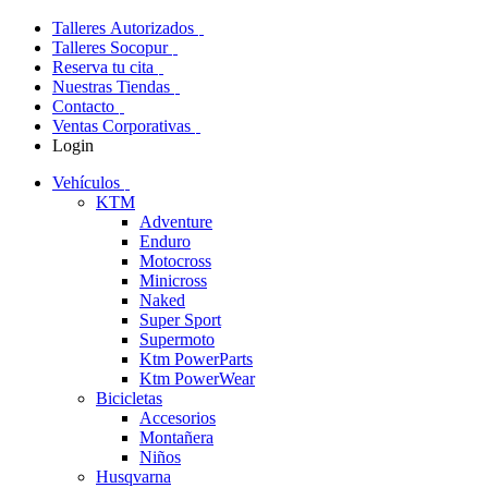
Talleres Autorizados
Talleres Socopur
Reserva tu cita
Nuestras Tiendas
Contacto
Ventas Corporativas
Login
Vehículos
KTM
Adventure
Enduro
Motocross
Minicross
Naked
Super Sport
Supermoto
Ktm PowerParts
Ktm PowerWear
Bicicletas
Accesorios
Montañera
Niños
Husqvarna