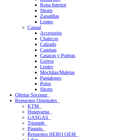
Ropa Interior
Shorts
Zapatillas
Lentes
Casual
Accesorios
Chalecos
Calzado
Camisas
Casacas y Poleras
Gorros
Lentes
Mochilas/Maletas
Pantalones
Polos
Shorts
Ofertas Socopur
Repuestos Originales
KTM
Husqvarna
GASGAS
Triumph
Piaggio
Repuestos HERO OEM
Lifan