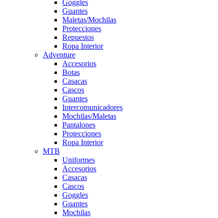
Goggles
Guantes
Maletas/Mochilas
Protecciones
Repuestos
Ropa Interior
Adventure
Accesorios
Botas
Casacas
Cascos
Guantes
Intercomunicadores
Mochilas/Maletas
Pantalones
Protecciones
Ropa Interior
MTB
Uniformes
Accesorios
Casacas
Cascos
Goggles
Guantes
Mochilas