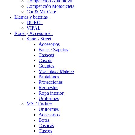
Competición Automóvil
Competición Motocicleta
Car & Mc Care
Llantas y baterias
DURO
VIPAL
Ropa y Accesorios
Sport / Street
Accesorios
Botas / Zapatos
Casacas
Cascos
Guantes
Mochilas / Maletas
Pantalones
Protecciones
Repuestos
Ropa interior
Uniformes
MX / Enduro
Uniformes
Accesorios
Botas
Casacas
Cascos