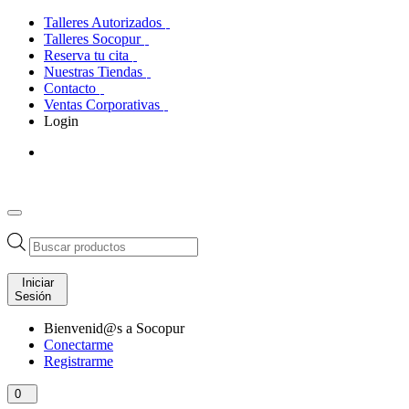
Talleres Autorizados
Talleres Socopur
Reserva tu cita
Nuestras Tiendas
Contacto
Ventas Corporativas
Login
Búsqueda
de
productos
Iniciar
Sesión
Bienvenid@s a Socopur
Conectarme
Registrarme
0