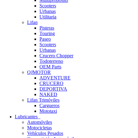
Multipropósito
Scooters
Urbanas
Utilitaria
Lifan
Pisteras
Touring
Paseo
Scooters
Urbanas
Crucero Chopper
Todoterreno
OEM Parts
QJMOTOR
ADVENTURE
CRUCERO
DEPORTIVA
NAKED
Lifan Trimóviles
Cargueros
Mototaxi
Lubricantes
Automóviles
Motocicletas
Vehículos Pesados