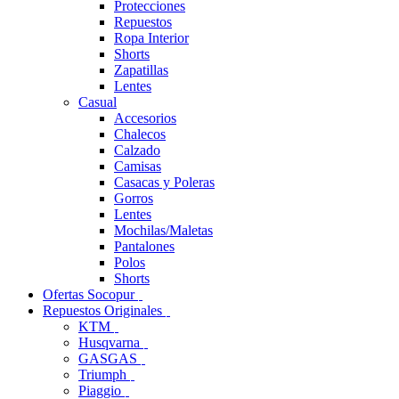
Protecciones
Repuestos
Ropa Interior
Shorts
Zapatillas
Lentes
Casual
Accesorios
Chalecos
Calzado
Camisas
Casacas y Poleras
Gorros
Lentes
Mochilas/Maletas
Pantalones
Polos
Shorts
Ofertas Socopur
Repuestos Originales
KTM
Husqvarna
GASGAS
Triumph
Piaggio