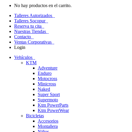
No hay productos en el carrito.
Talleres Autorizados
Talleres Socopur
Reserva tu cita
Nuestras Tiendas
Contacto
Ventas Corporativas
Login
Vehículos
KTM
Adventure
Enduro
Motocross
Minicross
Naked
Super Sport
Supermoto
Ktm PowerParts
Ktm PowerWear
Bicicletas
Accesorios
Montañera
Niños