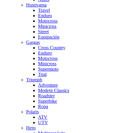
Husqvarna
Travel
Enduro
Motocross
Minicross
Street
Equipación
Gasgas
Cross Country
Enduro
Motocross
Minicross
Supermoto
Trial
Triumph
Adventure
Modern Classics
Roadster
Superbike
Ropa
Polaris
ATV
UTV
Hero