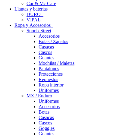
Car & Mc Care
Llantas y baterias
DURO
VIPAL
Ropa y Accesorios
Sport / Street
Accesorios
Botas / Zapatos
Casacas
Cascos
Guantes
Mochilas / Maletas
Pantalones
Protecciones
Repuestos
Ropa interior
Uniformes
MX / Enduro
Uniformes
Accesorios
Botas
Casacas
Cascos
Goggles
Guantes