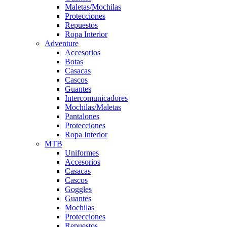
Maletas/Mochilas
Protecciones
Repuestos
Ropa Interior
Adventure
Accesorios
Botas
Casacas
Cascos
Guantes
Intercomunicadores
Mochilas/Maletas
Pantalones
Protecciones
Ropa Interior
MTB
Uniformes
Accesorios
Casacas
Cascos
Goggles
Guantes
Mochilas
Protecciones
Repuestos