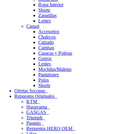
Ropa Interior
Shorts
Zapatillas
Lentes
Casual
Accesorios
Chalecos
Calzado
Camisas
Casacas y Poleras
Gorros
Lentes
Mochilas/Maletas
Pantalones
Polos
Shorts
Ofertas Socopur
Repuestos Originales
KTM
Husqvarna
GASGAS
Triumph
Piaggio
Repuestos HERO OEM
Lifan