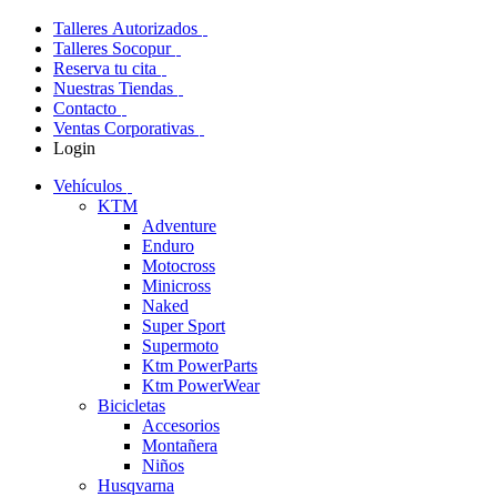
Talleres Autorizados
Talleres Socopur
Reserva tu cita
Nuestras Tiendas
Contacto
Ventas Corporativas
Login
Vehículos
KTM
Adventure
Enduro
Motocross
Minicross
Naked
Super Sport
Supermoto
Ktm PowerParts
Ktm PowerWear
Bicicletas
Accesorios
Montañera
Niños
Husqvarna