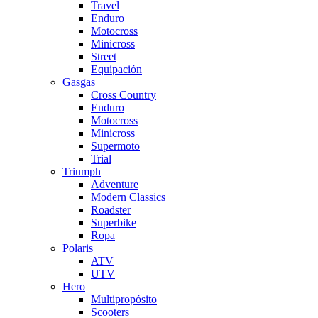
Travel
Enduro
Motocross
Minicross
Street
Equipación
Gasgas
Cross Country
Enduro
Motocross
Minicross
Supermoto
Trial
Triumph
Adventure
Modern Classics
Roadster
Superbike
Ropa
Polaris
ATV
UTV
Hero
Multipropósito
Scooters