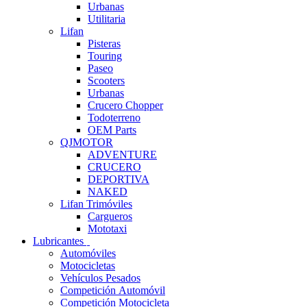
Urbanas
Utilitaria
Lifan
Pisteras
Touring
Paseo
Scooters
Urbanas
Crucero Chopper
Todoterreno
OEM Parts
QJMOTOR
ADVENTURE
CRUCERO
DEPORTIVA
NAKED
Lifan Trimóviles
Cargueros
Mototaxi
Lubricantes
Automóviles
Motocicletas
Vehículos Pesados
Competición Automóvil
Competición Motocicleta