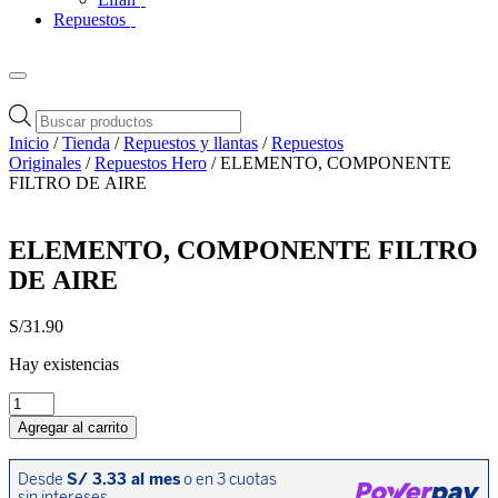
Repuestos
Búsqueda
de
Inicio
/
Tienda
/
Repuestos y llantas
/
Repuestos
productos
Originales
/
Repuestos Hero
/ ELEMENTO, COMPONENTE
FILTRO DE AIRE
ELEMENTO, COMPONENTE FILTRO
DE AIRE
S/
31.90
Hay existencias
ELEMENTO,
COMPONENTE
Agregar al carrito
FILTRO
DE
AIRE